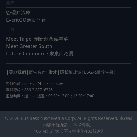
產品
管理知識庫
EventGO活動平台
展會
Meet Taipei 創新創業嘉年華
Meet Greater South
Future Commerce 未來商務展
|
|
|
|
|
|
關於我們
廣告合作
徵才
隱私權政策
ESG永續報告書
客服信箱：
service@bnext.com.tw
客服專線：886-2-87716326
服務時間：週一 ～ 週五：09:30~12:00；13:30~17:00
© 2026 Business Next Media Corp. All Rights Reserved. 本網站
內容未經允許，不得轉載。
106 台北市大安區光復南路102號9樓