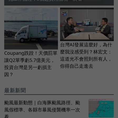
台灣AI發展這麼好，為什
麼我沒感受到？林宏文：
Coupang跌跤！天價罰單
這道光不會照到所有人，
讓Q2單季虧5.7億美元，
你得自己走進去
投資台灣是另一虧損主
因？
最新新聞
颱風最新動態｜白海豚颱風路徑、颱
風假標準、各縣市暴風侵襲機率一次
看