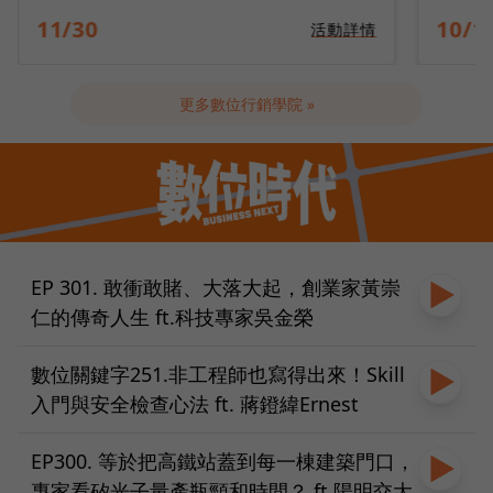
10/14
09/2
活動詳情
更多數位行銷學院 »
EP 301. 敢衝敢賭、大落大起，創業家黃崇
仁的傳奇人生 ft.科技專家吳金榮
數位關鍵字251.非工程師也寫得出來！Skill
入門與安全檢查心法 ft. 蔣鐙緯Ernest
EP300. 等於把高鐵站蓋到每一棟建築門口，
專家看矽光子量產瓶頸和時間？ ft.陽明交大