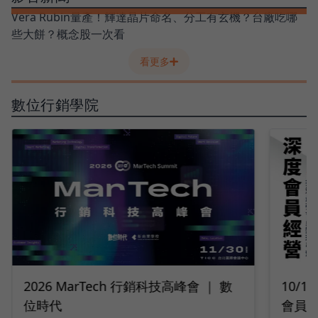
Vera Rubin量產！輝達晶片命名、分工有玄機？台廠吃哪
些大餅？概念股一次看
看更多
數位行銷學院
10/14 深度會員經營｜2026 打造最強
9/2
會員變現引擎
隊工