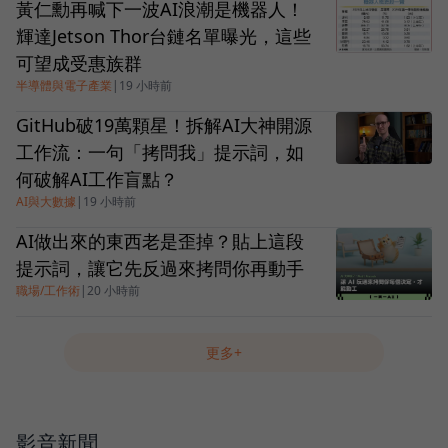
黃仁勳再喊下一波AI浪潮是機器人！
輝達Jetson Thor台鏈名單曝光，這些
可望成受惠族群
半導體與電子產業
|
19 小時前
GitHub破19萬顆星！拆解AI大神開源
工作流：一句「拷問我」提示詞，如
何破解AI工作盲點？
AI與大數據
|
19 小時前
AI做出來的東西老是歪掉？貼上這段
提示詞，讓它先反過來拷問你再動手
職場/工作術
|
20 小時前
更多+
影音新聞