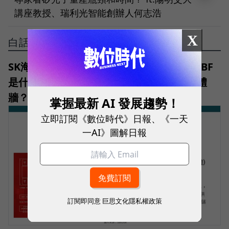
講座教授、瑞利光智能創辦人何志浩
X
白話科技
SK海力士、SanDisk公布HBF首版規格！HBF
是什麼？跟HBM差在哪？如何突破AI記憶體
牆？
掌握最新 AI 發展趨勢！
立即訂閱《數位時代》日報、《一天
一AI》圖解日報
訂閱即同意
巨思文化隱私權政策