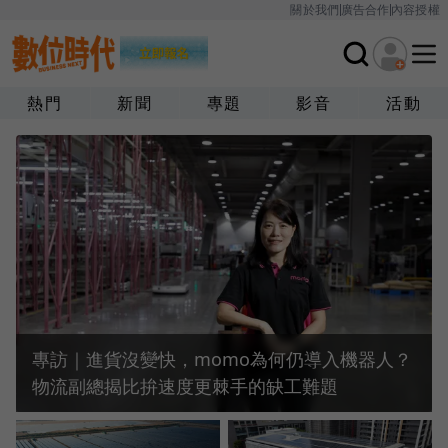
關於我們
廣告合作
內容授權
熱門
新聞
專題
影音
活動
專訪｜進貨沒變快，momo為何仍導入機器人？
物流副總揭比拚速度更棘手的缺工難題