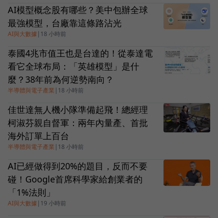
AI模型概念股有哪些？美中包辦全球
最強模型，台廠靠這條路沾光
AI與大數據
|
18 小時前
泰國4兆市值王也是台達的！從泰達電
看它全球布局：「英雄模型」是什
麼？38年前為何逆勢南向？
半導體與電子產業
|
18 小時前
佳世達無人機小隊準備起飛！總經理
柯淑芬親自督軍：兩年內量產、首批
海外訂單上百台
半導體與電子產業
|
18 小時前
AI已經做得到20%的題目，反而不要
碰！Google首席科學家給創業者的
「1%法則」
AI與大數據
|
19 小時前