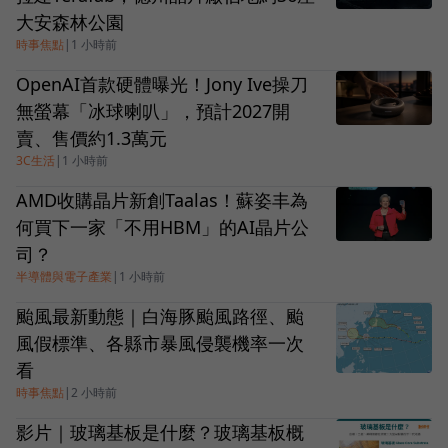
大安森林公園
時事焦點
|
1 小時前
OpenAI首款硬體曝光！Jony Ive操刀
無螢幕「冰球喇叭」，預計2027開
賣、售價約1.3萬元
3C生活
|
1 小時前
AMD收購晶片新創Taalas！蘇姿丰為
何買下一家「不用HBM」的AI晶片公
司？
半導體與電子產業
|
1 小時前
颱風最新動態｜白海豚颱風路徑、颱
風假標準、各縣市暴風侵襲機率一次
看
時事焦點
|
2 小時前
影片｜玻璃基板是什麼？玻璃基板概