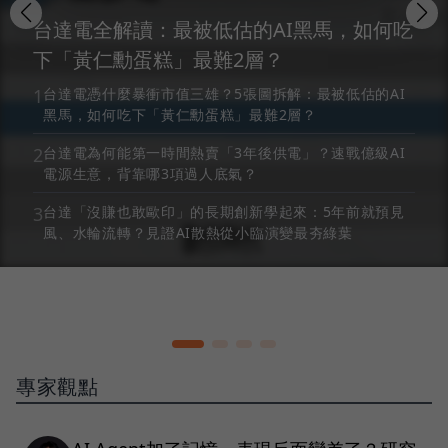
台達電全解讀：最被低估的AI黑馬，如何吃
下「黃仁勳蛋糕」最難2層？
1
台達電憑什麼暴衝市值三雄？5張圖拆解：最被低估的AI
黑馬，如何吃下「黃仁勳蛋糕」最難2層？
2
台達電為何能第一時間熱賣「3年後供電」？速戰億級AI
電源生意，背靠哪3項過人底氣？
3
台達「沒賺也敢歐印」的長期創新學起來：5年前就預見
風、水輪流轉？見證AI散熱從小臨演變最夯綠葉
專家觀點