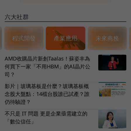
六大社群
程式開發
產業應用
未來商務
AMD收購晶片新創Taalas！蘇姿丰為
何買下一家「不用HBM」的AI晶片公
司？
影片｜玻璃基板是什麼？玻璃基板概
念股大盤點：14檔台股誰已試產？誰
仍待驗證？
不只是 IT 問題 更是企業亟需建立的
「數位信任」