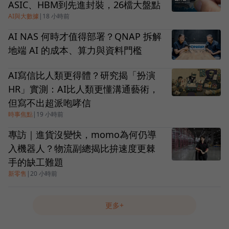
ASIC、HBM到先進封裝，26檔大盤點
AI與大數據
|
18 小時前
AI NAS 何時才值得部署？QNAP 拆解
地端 AI 的成本、算力與資料門檻
AI寫信比人類更得體？研究揭「扮演
HR」實測：AI比人類更懂溝通藝術，
但寫不出超派咆哮信
時事焦點
|
19 小時前
專訪｜進貨沒變快，momo為何仍導
入機器人？物流副總揭比拚速度更棘
手的缺工難題
新零售
|
20 小時前
更多+