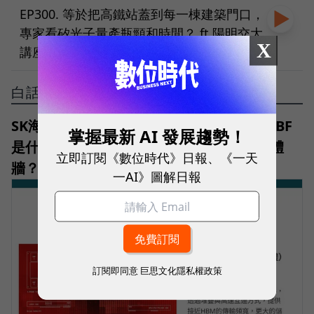
EP300. 等於把高鐵站蓋到每一棟建築門口，
專家看矽光子量產瓶頸和時間？ ft.陽明交大
X
講座教授、瑞利光智能創辦人何志浩
白話科技
SK海力士、SanDisk公布HBF首版規格！HBF
掌握最新 AI 發展趨勢！
是什麼？跟HBM差在哪？如何突破AI記憶體
立即訂閱《數位時代》日報、《一天
牆？
一AI》圖解日報
訂閱即同意
巨思文化隱私權政策