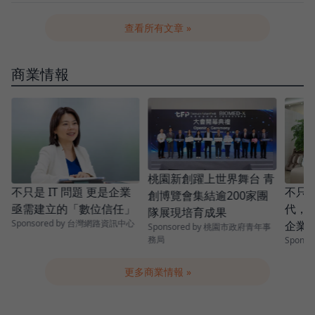
查看所有文章 »
商業情報
桃園新創躍上世界舞台 青
不只是 IT 問題 更是企業
不只投
創博覽會集結逾200家團
亟需建立的「數位信任」
代，
隊展現培育成果
Sponsored by 台灣網路資訊中心
企業
Sponsored by 桃園市政府青年事
務局
Spons
成效
更多商業情報 »