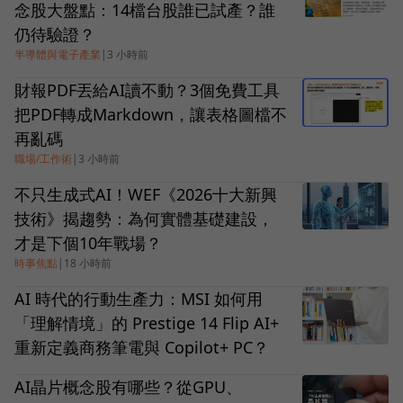
念股大盤點：14檔台股誰已試產？誰
仍待驗證？
半導體與電子產業
|
3 小時前
財報PDF丟給AI讀不動？3個免費工具
把PDF轉成Markdown，讓表格圖檔不
再亂碼
職場/工作術
|
3 小時前
不只生成式AI！WEF《2026十大新興
技術》揭趨勢：為何實體基礎建設，
才是下個10年戰場？
時事焦點
|
18 小時前
AI 時代的行動生產力：MSI 如何用
「理解情境」的 Prestige 14 Flip AI+
重新定義商務筆電與 Copilot+ PC？
AI晶片概念股有哪些？從GPU、