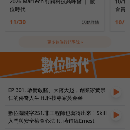
10/14 深度會員經營｜2026 打造最強
9/2
會員變現引擎
隊工
10/14
09/2
活動詳情
更多數位行銷學院 »
EP 301. 敢衝敢賭、大落大起，創業家黃崇
仁的傳奇人生 ft.科技專家吳金榮
數位關鍵字251.非工程師也寫得出來！Skill
入門與安全檢查心法 ft. 蔣鐙緯Ernest