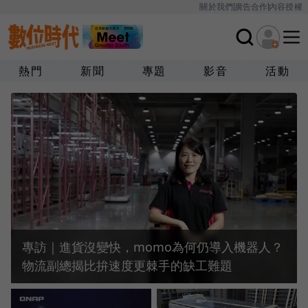
關於我們
廣告合作
內容授權
熱門
新聞
專題
影音
活動
專訪｜進貨沒變快，momo為何仍導入機器人？
物流副總揭比拚速度更棘手的缺工難題