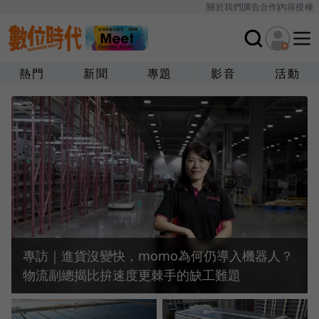
關於我們
廣告合作
內容授權
熱門
新聞
專題
影音
活動
專訪｜進貨沒變快，momo為何仍導入機器人？
物流副總揭比拚速度更棘手的缺工難題