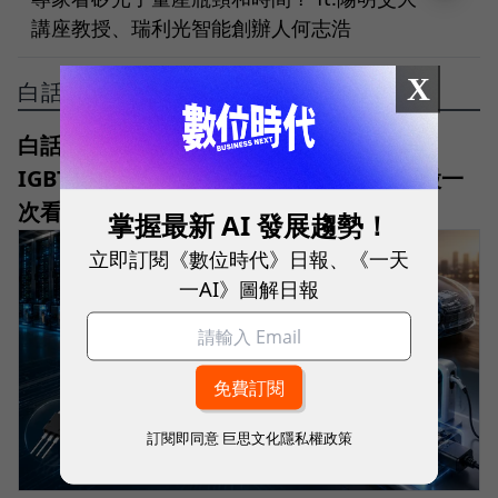
講座教授、瑞利光智能創辦人何志浩
X
白話科技
白話科技｜功率半導體是什麼？MOSFET、
IGBT、SiC、GaN差在哪？台股18檔概念股一
次看
掌握最新 AI 發展趨勢！
立即訂閱《數位時代》日報、《一天
一AI》圖解日報
訂閱即同意
巨思文化隱私權政策