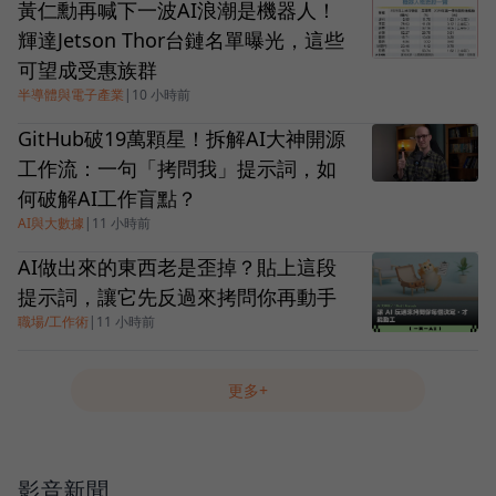
黃仁勳再喊下一波AI浪潮是機器人！
輝達Jetson Thor台鏈名單曝光，這些
可望成受惠族群
半導體與電子產業
|
10 小時前
GitHub破19萬顆星！拆解AI大神開源
工作流：一句「拷問我」提示詞，如
何破解AI工作盲點？
AI與大數據
|
11 小時前
AI做出來的東西老是歪掉？貼上這段
提示詞，讓它先反過來拷問你再動手
職場/工作術
|
11 小時前
更多+
影音新聞