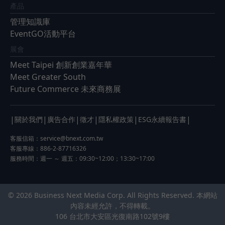
產品
管理知識庫
EventGO活動平台
展會
Meet Taipei 創新創業嘉年華
Meet Greater South
Future Commerce 未來商務展
|
|
|
|
|
|
關於我們
廣告合作
徵才
隱私權政策
ESG永續報告書
客服信箱：
service@bnext.com.tw
客服專線：886-2-87716326
服務時間：週一 ～ 週五：09:30~12:00；13:30~17:00
© 2026 Business Next Media Corp. All Rights Reserved. 本網站
內容未經允許，不得轉載。
106 台北市大安區光復南路102號9樓