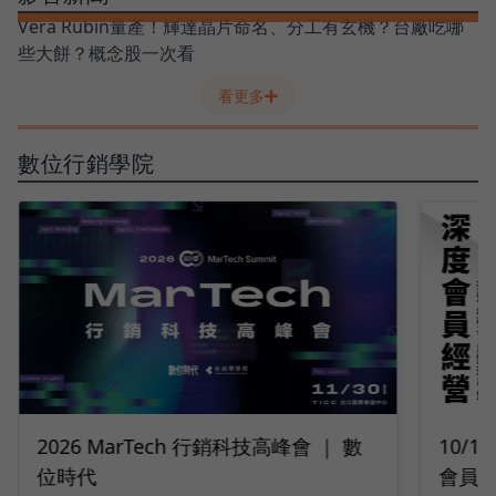
Vera Rubin量產！輝達晶片命名、分工有玄機？台廠吃哪
些大餅？概念股一次看
看更多
數位行銷學院
10/14 深度會員經營｜2026 打造最強
9/2
會員變現引擎
隊工