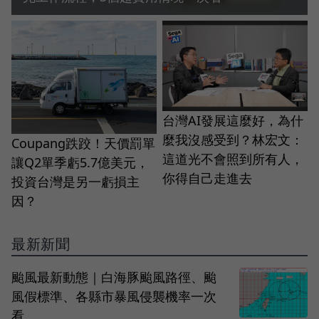
台灣AI發展這麼好，為什
麼我沒感受到？林宏文：
Coupang跌跤！天價罰單
這道光不會照到所有人，
讓Q2單季虧5.7億美元，
你得自己走進去
投資台灣是另一虧損主
因？
最新新聞
颱風最新動態｜白海豚颱風路徑、颱
風假標準、各縣市暴風侵襲機率一次
看