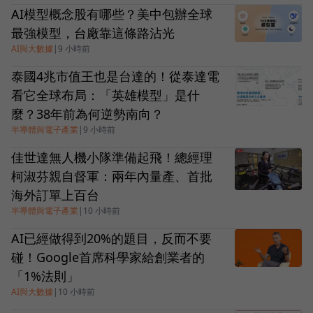
AI模型概念股有哪些？美中包辦全球
最強模型，台廠靠這條路沾光
AI與大數據
|
9 小時前
泰國4兆市值王也是台達的！從泰達電
看它全球布局：「英雄模型」是什
麼？38年前為何逆勢南向？
半導體與電子產業
|
9 小時前
佳世達無人機小隊準備起飛！總經理
柯淑芬親自督軍：兩年內量產、首批
海外訂單上百台
半導體與電子產業
|
10 小時前
AI已經做得到20%的題目，反而不要
碰！Google首席科學家給創業者的
「1%法則」
AI與大數據
|
10 小時前