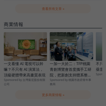
查看所有文章 »
商業情報
青
一加一大於二：TFP桃園
一文看懂 AI 電視可以幹
不只是
青創博覽會首度攜手工研
嘛？不只有 AI 演算法，
亟需
Spons
院，把新創支持體系整條
頂級硬體帶來高畫質表現
Sponsored by 桃園市政府青年事
Sponsored by 台灣索尼股份有限
串起來
務局
公司
更多商業情報 »