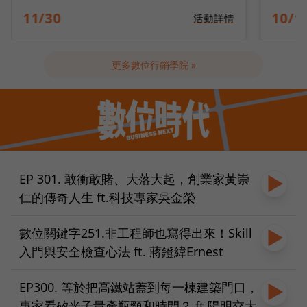
10/14
09/2
活動詳情
更多數位行銷學院 »
EP 301. 敢衝敢賭、大落大起，創業家黃崇
仁的傳奇人生 ft.科技專家吳金榮
數位關鍵字251.非工程師也寫得出來！Skill
入門與安全檢查心法 ft. 蔣鐙緯Ernest
EP300. 等於把高鐵站蓋到每一棟建築門口，
專家看矽光子量產瓶頸和時間？ ft.陽明交大