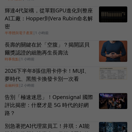
輝達4代架構，從單顆GPU進化到整座
AI工廠：Hopper到Vera Rubin命名解
密
半導體與電子產業
|
1 小時前
長壽的關鍵在於「空腹」？揭開諾貝
爾獎認證的細胞再生長壽法
時事焦點
|
1 小時前
2026下半年8張信用卡停卡！MUJI、
夢時代、黑熊卡換發卡別一次看
金融科技
|
2 小時前
告別「極速迷思」！Opensignal 國際
評比揭密：什麼才是 5G 時代的好網
路？
別急著把AI代理當員工！井琪：AI能