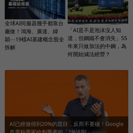
全球AI伺服器幾乎都靠台
「AI是不是泡沫沒人知
廠做！鴻海、廣達、緯
道，但鋼鐵不會消失」55
穎⋯19檔AI基建概念股全
年來只做加法的中鋼，為
拆解
何開始減法經營？
AI已經做得到20%的題目，反而不要碰！Google
首席科學家給創業者的「1%法則」