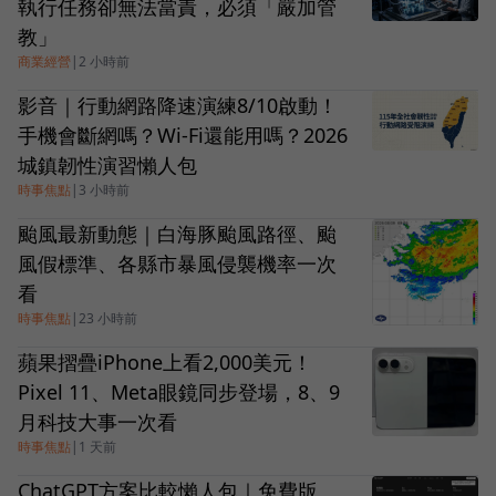
執行任務卻無法當責，必須「嚴加管
教」
商業經營
|
2 小時前
影音｜行動網路降速演練8/10啟動！
手機會斷網嗎？Wi-Fi還能用嗎？2026
城鎮韌性演習懶人包
時事焦點
|
3 小時前
颱風最新動態｜白海豚颱風路徑、颱
風假標準、各縣市暴風侵襲機率一次
看
時事焦點
|
23 小時前
蘋果摺疊iPhone上看2,000美元！
Pixel 11、Meta眼鏡同步登場，8、9
月科技大事一次看
時事焦點
|
1 天前
ChatGPT方案比較懶人包｜免費版、