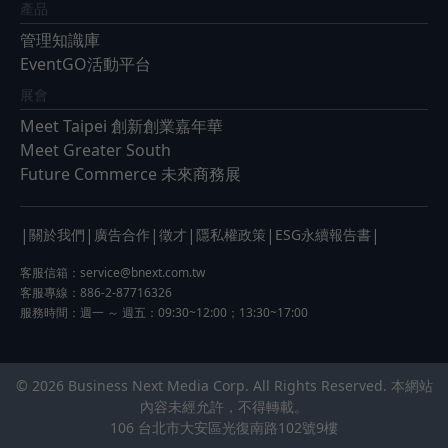
產品
管理知識庫
EventGO活動平台
展會
Meet Taipei 創新創業嘉年華
Meet Greater South
Future Commerce 未來商務展
|
|
|
|
|
|
關於我們
廣告合作
徵才
隱私權政策
ESG永續報告書
客服信箱：
service@bnext.com.tw
客服專線：886-2-87716326
服務時間：週一 ～ 週五：09:30~12:00；13:30~17:00
© 2026 Business Next Media Corp. All Rights Reserved. 本網站
內容未經允許，不得轉載。
106 台北市大安區光復南路102號9樓