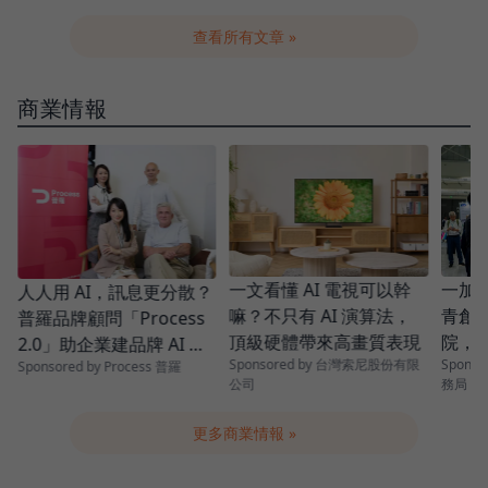
查看所有文章 »
商業情報
一加一
一文看懂 AI 電視可以幹
人人用 AI，訊息更分散？
青創
嘛？不只有 AI 演算法，
普羅品牌顧問「Process
院，
頂級硬體帶來高畫質表現
2.0」助企業建品牌 AI 助
Spons
Sponsored by 台灣索尼股份有限
串起
Sponsored by Process 普羅
理、精準溝通驅動成長
務局
公司
更多商業情報 »