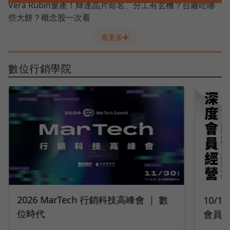
Vera Rubin量產！輝達晶片命名、分工有玄機？台廠吃哪
些大餅？概念股一次看
看更多
數位行銷學院
10/14 深度會員經營｜2026 打造最強
9/2
會員變現引擎
隊工