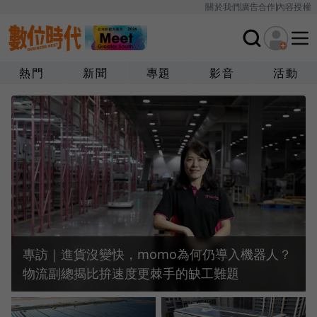
關於我們
廣告合作
內容授權
熱門
新聞
專題
影音
活動
專訪｜進貨沒變快，momo為何仍導入機器人？
物流副總揭比拚速度更棘手的缺工難題