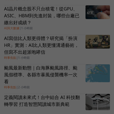
AI晶片概念股不只台積電！從GPU、
ASIC、HBM到先進封裝，哪些台廠已
繳出好成績？
AI與大數據
|
1 小時前
AI寫信比人類更得體？研究揭「扮演
HR」實測：AI比人類更懂溝通藝術，
但寫不出超派咆哮信
時事焦點
|
1 小時前
颱風最新動態｜白海豚颱風路徑、颱
風假標準、各縣市暴風侵襲機率一次
看
時事焦點
|
2 小時前
定義閱讀未來式！台中結合 AI 科技翻
轉學習 打造智慧閱讀城市新典範