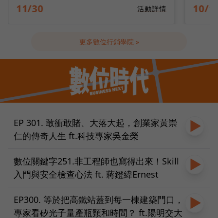
10/14
09/2
活動詳情
更多數位行銷學院 »
EP 301. 敢衝敢賭、大落大起，創業家黃崇
仁的傳奇人生 ft.科技專家吳金榮
數位關鍵字251.非工程師也寫得出來！Skill
入門與安全檢查心法 ft. 蔣鐙緯Ernest
EP300. 等於把高鐵站蓋到每一棟建築門口，
專家看矽光子量產瓶頸和時間？ ft.陽明交大