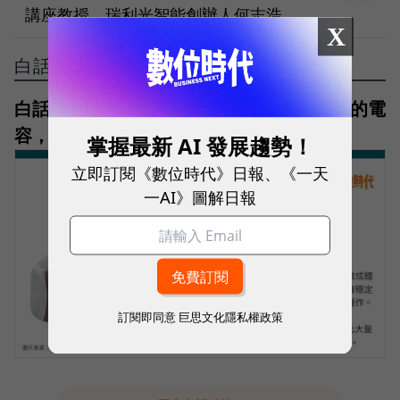
講座教授、瑞利光智能創辦人何志浩
X
白話科技
白話科技｜MLCC是什麼？一顆比鹽巴還小的電
容，如何成為AI伺服器關鍵零件？
掌握最新 AI 發展趨勢！
立即訂閱《數位時代》日報、《一天
一AI》圖解日報
訂閱即同意
巨思文化隱私權政策