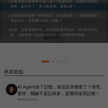
1
台達電憑什麼暴衝市值三雄？5張圖拆解：最被低估的AI
黑馬，如何吃下「黃仁勳蛋糕」最難2層？
2
台達電為何能第一時間熱賣「3年後供電」？速戰億級AI
電源生意，背靠哪3項過人底氣？
3
台達「沒賺也敢歐印」的長期創新學起來：5年前就預見
風、水輪流轉？見證AI散熱從小臨演變最夯綠葉
專家觀點
AI Agent加了記憶，表現反而變差了？研究
發現：關鍵不是記得多，是懂得改寫記憶！
Wisely Chen