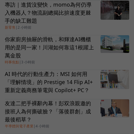
專訪｜進貨沒變快，momo為何仍導
入機器人？物流副總揭比拚速度更棘
手的缺工難題
新零售
|
2 小時前
你家廚房抽屜的滑軌，和輝達AI機櫃
用的是同一家！川湖如何靠這1根躍上
萬金股
時事焦點
|
3 小時前
AI 時代的行動生產力：MSI 如何用
「理解情境」的 Prestige 14 Flip AI+
重新定義商務筆電與 Copilot+ PC？
友達二把手裸辭內幕！彭双浪親邀的
接班人為何撕破臉？「落後群創」成
最後稻草？
半導體與電子產業
|
4 小時前