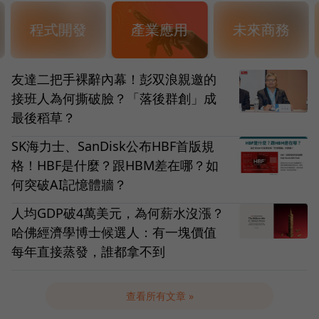
程式開發
產業應用
未來商務
友達二把手裸辭內幕！彭双浪親邀的
接班人為何撕破臉？「落後群創」成
最後稻草？
SK海力士、SanDisk公布HBF首版規
格！HBF是什麼？跟HBM差在哪？如
何突破AI記憶體牆？
人均GDP破4萬美元，為何薪水沒漲？
哈佛經濟學博士候選人：有一塊價值
每年直接蒸發，誰都拿不到
查看所有文章 »