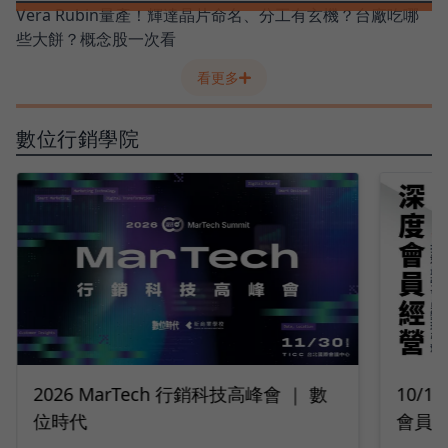
Vera Rubin量產！輝達晶片命名、分工有玄機？台廠吃哪
些大餅？概念股一次看
看更多
數位行銷學院
10/14 深度會員經營｜2026 打造最強
9/2
會員變現引擎
隊工