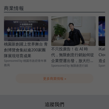
商業情報
桃園新創躍上世界舞台 青
？
不只投廣告！在 AI 時
iKal
創博覽會集結逾200家團
代，無限創意行銷如何從
Cloud
隊展現培育成果
企業營運出發，放大行銷
造企業
Sponsored by 桃園市政府青年事
務局
Sponsored by 無限創意行銷
Sponsor
成效？
Eco
更多商業情報 »
追蹤我們