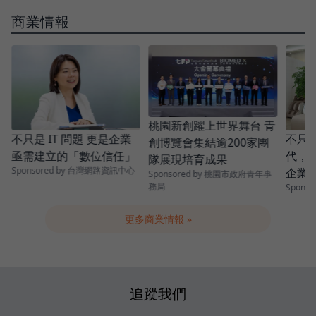
商業情報
桃園新創躍上世界舞台 青
不只是 IT 問題 更是企業
不只投
創博覽會集結逾200家團
亟需建立的「數位信任」
代，
隊展現培育成果
Sponsored by 台灣網路資訊中心
企業
Sponsored by 桃園市政府青年事
務局
Spons
成效
更多商業情報 »
追蹤我們