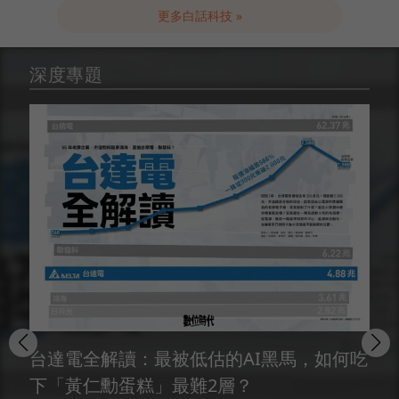
更多白話科技 »
深度專題
台達電全解讀：最被低估的AI黑馬，如何吃
下「黃仁勳蛋糕」最難2層？