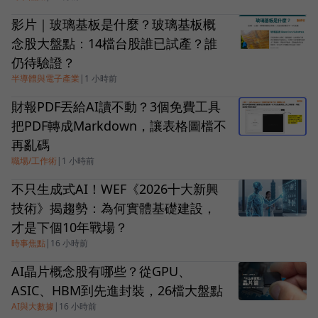
影片｜玻璃基板是什麼？玻璃基板概
念股大盤點：14檔台股誰已試產？誰
仍待驗證？
半導體與電子產業
|
1 小時前
財報PDF丟給AI讀不動？3個免費工具
把PDF轉成Markdown，讓表格圖檔不
再亂碼
職場/工作術
|
1 小時前
不只生成式AI！WEF《2026十大新興
技術》揭趨勢：為何實體基礎建設，
才是下個10年戰場？
時事焦點
|
16 小時前
AI晶片概念股有哪些？從GPU、
ASIC、HBM到先進封裝，26檔大盤點
AI與大數據
|
16 小時前