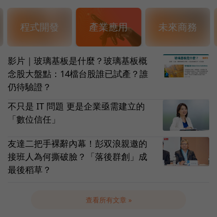
程式開發
產業應用
未來商務
影片｜玻璃基板是什麼？玻璃基板概
念股大盤點：14檔台股誰已試產？誰
仍待驗證？
不只是 IT 問題 更是企業亟需建立的
「數位信任」
友達二把手裸辭內幕！彭双浪親邀的
接班人為何撕破臉？「落後群創」成
最後稻草？
查看所有文章 »