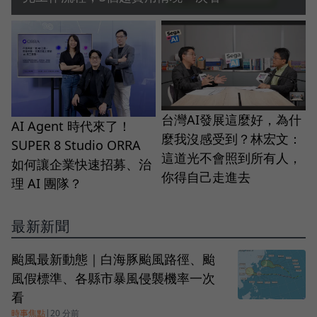
台灣AI發展這麼好，為什
AI Agent 時代來了！
麼我沒感受到？林宏文：
SUPER 8 Studio ORRA
這道光不會照到所有人，
如何讓企業快速招募、治
你得自己走進去
理 AI 團隊？
最新新聞
颱風最新動態｜白海豚颱風路徑、颱
風假標準、各縣市暴風侵襲機率一次
看
時事焦點
|
20 分前