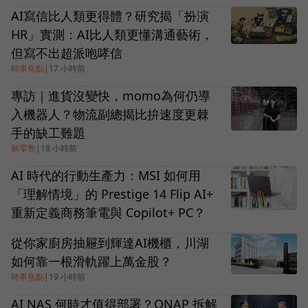
AI寫信比人類更得體？研究揭「扮演
HR」實測：AI比人類更懂溝通藝術，
但寫不出超派咆哮信
時事焦點
|
17 小時前
專訪｜進貨沒變快，momo為何仍導
入機器人？物流副總揭比拚速度更棘
手的缺工難題
新零售
|
18 小時前
AI 時代的行動生產力：MSI 如何用
「理解情境」的 Prestige 14 Flip AI+
重新定義商務筆電與 Copilot+ PC？
從你家廚房抽屜到輝達AI機櫃，川湖
如何靠一根滑軌躍上萬金股？
時事焦點
|
19 小時前
AI NAS 何時才值得部署？QNAP 拆解