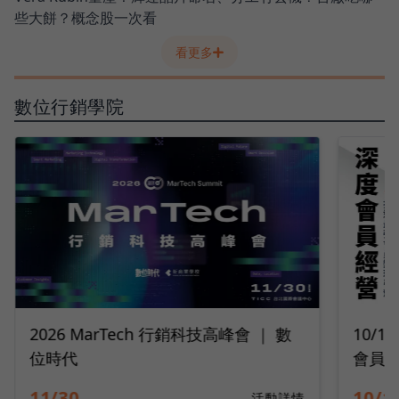
些大餅？概念股一次看
看更多
數位行銷學院
10/14 深度會員經營｜2026 打造最強
9/2
會員變現引擎
隊工
10/14
09/2
活動詳情