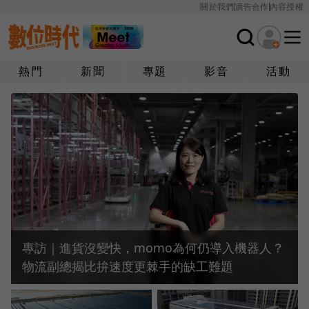
關於我們
廣告合作
內容授權
熱門
新聞
專題
影音
活動
專訪｜進貨沒變快，momo為何仍導入機器人？
物流副總揭比拚速度更棘手的缺工難題