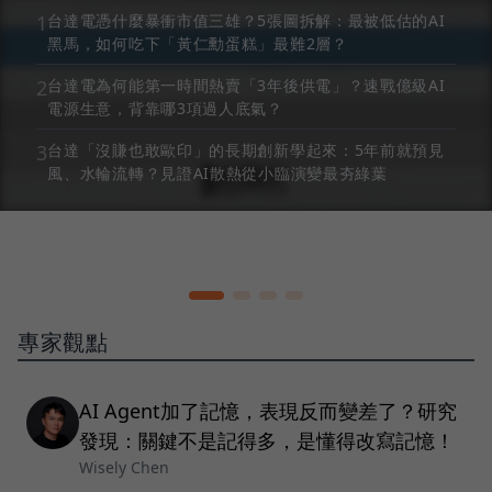
1
台達電憑什麼暴衝市值三雄？5張圖拆解：最被低估的AI
黑馬，如何吃下「黃仁勳蛋糕」最難2層？
2
台達電為何能第一時間熱賣「3年後供電」？速戰億級AI
電源生意，背靠哪3項過人底氣？
3
台達「沒賺也敢歐印」的長期創新學起來：5年前就預見
風、水輪流轉？見證AI散熱從小臨演變最夯綠葉
專家觀點
AI Agent加了記憶，表現反而變差了？研究
發現：關鍵不是記得多，是懂得改寫記憶！
Wisely Chen