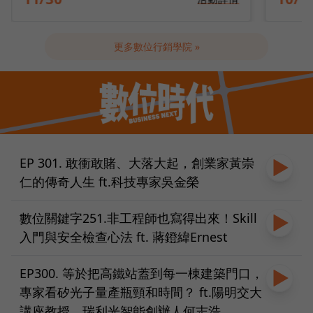
更多數位行銷學院 »
EP 301. 敢衝敢賭、大落大起，創業家黃崇
仁的傳奇人生 ft.科技專家吳金榮
數位關鍵字251.非工程師也寫得出來！Skill
入門與安全檢查心法 ft. 蔣鐙緯Ernest
EP300. 等於把高鐵站蓋到每一棟建築門口，
專家看矽光子量產瓶頸和時間？ ft.陽明交大
講座教授、瑞利光智能創辦人何志浩