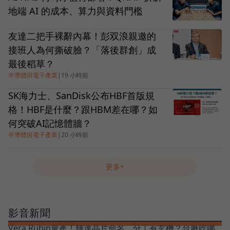
地端 AI 的成本、算力與資料門檻
友達二把手裸辭內幕！彭双浪親邀的
接班人為何撕破臉？「落後群創」成
最後稻草？
半導體與電子產業
|
19 小時前
SK海力士、SanDisk公布HBF首版規
格！HBF是什麼？跟HBM差在哪？如
何突破AI記憶體牆？
半導體與電子產業
|
20 小時前
更多+
影音新聞
Vera Rubin量產！輝達晶片命名、分工有玄機？台廠吃哪