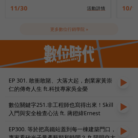
10/14
09/2
活動詳情
更多數位行銷學院 »
EP 301. 敢衝敢賭、大落大起，創業家黃崇
仁的傳奇人生 ft.科技專家吳金榮
數位關鍵字251.非工程師也寫得出來！Skill
入門與安全檢查心法 ft. 蔣鐙緯Ernest
EP300. 等於把高鐵站蓋到每一棟建築門口，
專家看矽光子量產瓶頸和時間？ ft.陽明交大