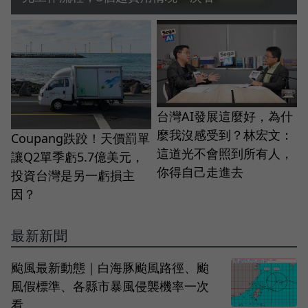
台灣AI發展這麼好，為什
麼我沒感受到？林宏文：
Coupang跌跤！天價罰單
這道光不會照到所有人，
讓Q2單季虧5.7億美元，
你得自己走進去
投資台灣是另一虧損主
因？
最新新聞
颱風最新動態｜白海豚颱風路徑、颱
風假標準、各縣市暴風侵襲機率一次
看