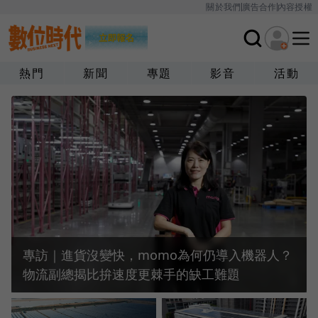
關於我們
廣告合作
內容授權
熱門
新聞
專題
影音
活動
專訪｜進貨沒變快，momo為何仍導入機器人？
物流副總揭比拚速度更棘手的缺工難題