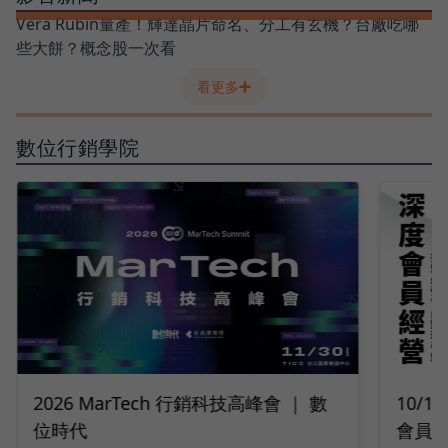
Vera Rubin量產！輝達晶片命名、分工有玄機？台廠吃哪
些大餅？概念股一次看
看更多
數位行銷學院
10/14 深度會員經營｜2026 打造最強
9/2
會員變現引擎
隊工