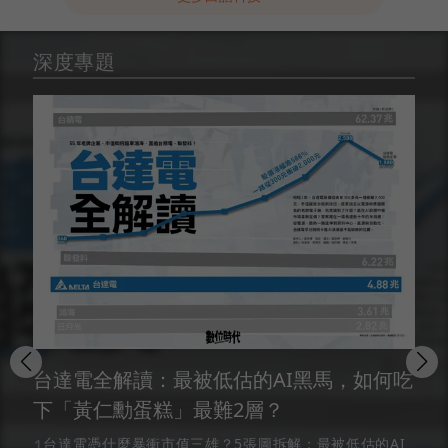
深度專題
台達電全解讀：最被低估的AI黑馬，如何吃
下「黃仁勳蛋糕」最難2層？
1
台達電憑什麼暴衝市值三雄？5張圖拆解：最被低估的AI