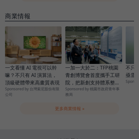
商業情報
青
一加一大於二：TFP桃園
一文看懂 AI 電視可以幹
不只是
青創博覽會首度攜手工研
嘛？不只有 AI 演算法，
亟需
Spons
院，把新創支持體系整條
頂級硬體帶來高畫質表現
Sponsored by 桃園市政府青年事
Sponsored by 台灣索尼股份有限
串起來
務局
公司
更多商業情報 »