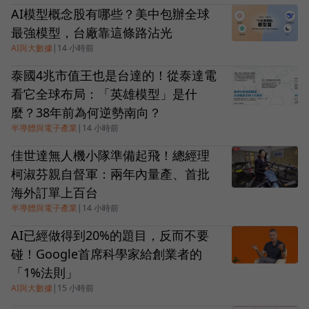
AI模型概念股有哪些？美中包辦全球
最強模型，台廠靠這條路沾光
AI與大數據
|
14 小時前
泰國4兆市值王也是台達的！從泰達電
看它全球布局：「英雄模型」是什
麼？38年前為何逆勢南向？
半導體與電子產業
|
14 小時前
佳世達無人機小隊準備起飛！總經理
柯淑芬親自督軍：兩年內量產、首批
海外訂單上百台
半導體與電子產業
|
14 小時前
AI已經做得到20%的題目，反而不要
碰！Google首席科學家給創業者的
「1%法則」
AI與大數據
|
15 小時前