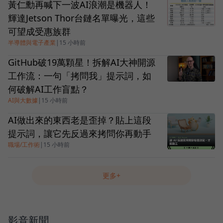
黃仁勳再喊下一波AI浪潮是機器人！
輝達Jetson Thor台鏈名單曝光，這些
可望成受惠族群
半導體與電子產業
|
15 小時前
GitHub破19萬顆星！拆解AI大神開源
工作流：一句「拷問我」提示詞，如
何破解AI工作盲點？
AI與大數據
|
15 小時前
AI做出來的東西老是歪掉？貼上這段
提示詞，讓它先反過來拷問你再動手
職場/工作術
|
15 小時前
更多+
影音新聞