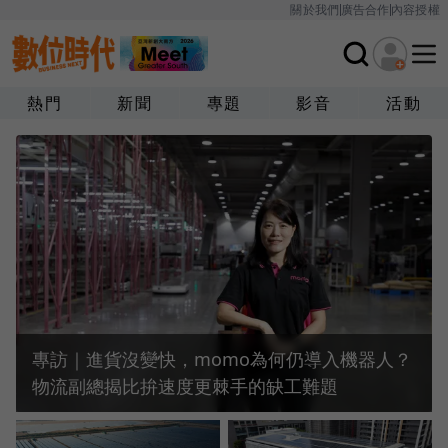
關於我們
廣告合作
內容授權
熱門
新聞
專題
影音
活動
專訪｜進貨沒變快，momo為何仍導入機器人？
物流副總揭比拚速度更棘手的缺工難題