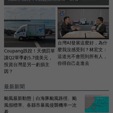
台灣AI發展這麼好，為什
麼我沒感受到？林宏文：
Coupang跌跤！天價罰單
這道光不會照到所有人，
讓Q2單季虧5.7億美元，
你得自己走進去
投資台灣是另一虧損主
因？
最新新聞
颱風最新動態｜白海豚颱風路徑、颱
風假標準、各縣市暴風侵襲機率一次
看