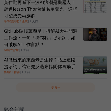
黃仁勳再喊下一波AI浪潮是機器人！
輝達Jetson Thor台鏈名單曝光，這些
可望成受惠族群
半導體與電子產業
|
1 天前
GitHub破19萬顆星！拆解AI大神開源
工作流：一句「拷問我」提示詞，如
何破解AI工作盲點？
AI與大數據
|
1 天前
AI做出來的東西老是歪掉？貼上這段
提示詞，讓它先反過來拷問你再動手
職場/工作術
|
1 天前
更多+
影音新聞