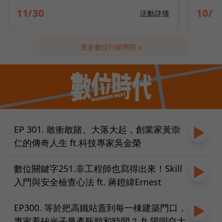
10/14
09/2
活動詳情
更多數位行銷學院 »
EP 301. 敢衝敢賭、大落大起，創業家黃崇
仁的傳奇人生 ft.科技專家吳金榮
數位關鍵字251.非工程師也寫得出來！Skill
入門與安全檢查心法 ft. 蔣鐙緯Ernest
EP300. 等於把高鐵站蓋到每一棟建築門口，
專家看矽光子量產瓶頸和時間？ ft.陽明交大