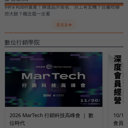
Vera Rubin量產！輝達晶片命名、分工有玄機？台廠吃哪
些大餅？概念股一次看
看更多
數位行銷學院
10/14 深度會員經營｜2026 打造最強
9/2
會員變現引擎
隊工