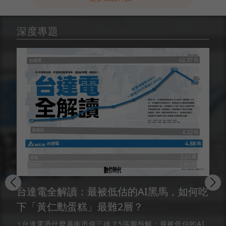
深度專題
台達電全解讀：最被低估的AI黑馬，如何吃
下「黃仁勳蛋糕」最難2層？
1
台達電憑什麼暴衝市值三雄？5張圖拆解：最被低估的AI