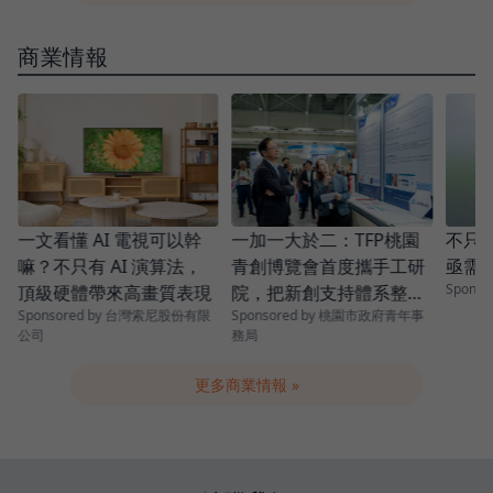
商業情報
青
一加一大於二：TFP桃園
一文看懂 AI 電視可以幹
不只是
青創博覽會首度攜手工研
嘛？不只有 AI 演算法，
亟需
Spons
院，把新創支持體系整條
頂級硬體帶來高畫質表現
Sponsored by 桃園市政府青年事
Sponsored by 台灣索尼股份有限
串起來
務局
公司
更多商業情報 »