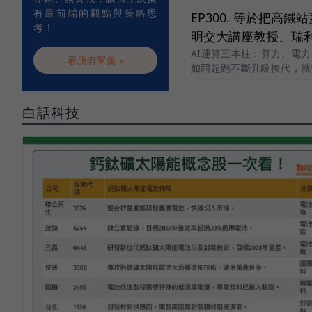
有最前端的觀點與策略思
EP300. 等於把高
考！
明交大講座教授、瑞
AI運算三本柱：算力、電
看所有單集 »
如同超跑不斷升級換代，就
白話科技