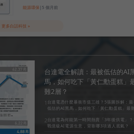
能源環保
|
5 個月前
更多白話科技 »
台達電全解讀：最被低估的AI
馬，如何吃下「黃仁勳蛋糕」
難2層？
1
台達電憑什麼暴衝市值三雄？5張圖拆解：最
低估的AI黑馬，如何吃下「黃仁勳蛋糕」最難
層？
2
台達電為何能第一時間熱賣「3年後供電」？
戰億級AI電源生意，背靠哪3項過人底氣？