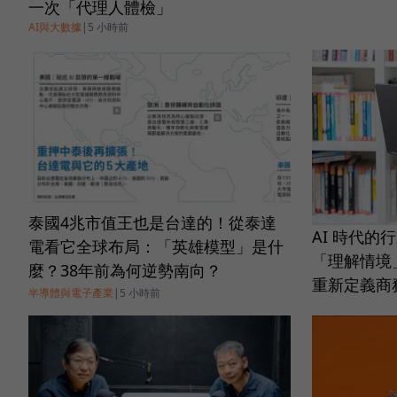
一次「代理人體檢」
AI與大數據
|
5 小時前
泰國4兆市值王也是台達的！從泰達
AI 時代的
電看它全球布局：「英雄模型」是什
「理解情境」的 P
麼？38年前為何逆勢南向？
重新定義商務筆
半導體與電子產業
|
5 小時前