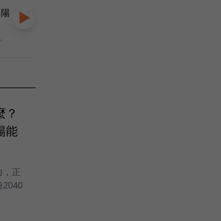
.陽
，
麼？
陽能
力，正
040