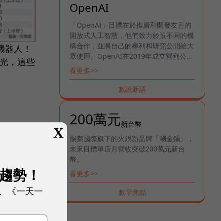
OpenAI
「OpenAI」目標在於推廣和開發友善的
開放式人工智慧，他們致力於跟不同的機
構合作，並將自己的專利和研究公開給大
機器人！
眾使用。OpenAI在2019年成立營利公
單曝光，這些
司，至今與微軟敲定上百億美元的投資，
看更多>>
人們擔憂商業化的作法可能導致AI發展覆
水難收，不過執行長奧特曼認為，正確的
數說新語
作法就是開放人們參與、探索這些系統，
研究它們，學習如何確保系統安全。
200萬元
新台幣
X
揚秦國際旗下的火鍋新品牌「涮金鍋」，
未來目標單店月營收突破200萬元新台
幣。
展趨勢！
看更多>>
、《一天一
數字焦點