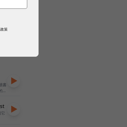
2026 MarTech 行銷科技高峰會
｜降本增
1
｜ 數位時代
最
權政策
11/30
10
活動詳情
活動詳情
讀書
的過
st
讓它