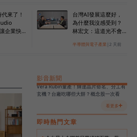
t 時代來了！
台灣AI發展這麼好，
tudio
為什麼我沒感受到？
何讓企業快速
林宏文：這道光不會
AI 團隊？
照到所有人，你得自
半導體與電子產業
|
2 天前
己走進去
影音新聞
Vera Rubin量產！輝達晶片命名、分工有
玄機？台廠吃哪些大餅？概念股一次看
看更多
即時熱門文章