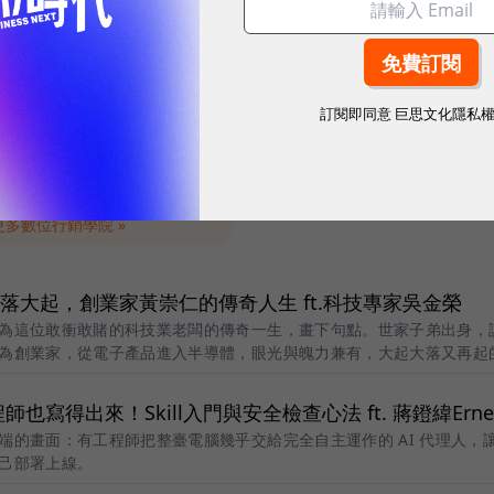
深度會員經營｜2026 打造
9/22 主管必修AI管理課
變現引擎
效團隊工作流
訂閱即同意
巨思文化隱私
09/22
活動詳情
更多數位行銷學院 »
賭、大落大起，創業家黃崇仁的傳奇人生 ft.科技專家吳金榮
為這位敢衝敢賭的科技業老闆的傳奇一生，畫下句點。世家子弟出身，
為創業家，從電子產品進入半導體，眼光與魄力兼有，大起大落又再起
師也寫得出來！Skill入門與安全檢查心法 ft. 蔣鐙緯Erne
端的畫面：有工程師把整臺電腦幾乎交給完全自主運作的 AI 代理人，
己部署上線。