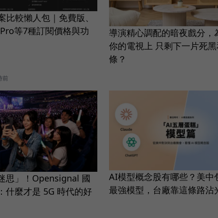
T方案比較懶人包｜免費版、
s、Pro等7種訂閱價格與功
導演精心調配的暗夜戲分，
你的電視上 只剩下一片死
條？
時前
AI模型概念股有哪些？美中
」！Opensignal 國
最強模型，台廠靠這條路沾
什麼才是 5G 時代的好