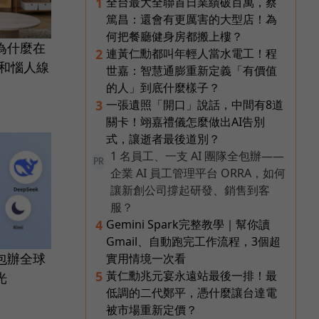
全台最大全聯首日業績破百萬，蔡
1
篤昌：還會有更厲害的大型店！為
何把餐廳健身房都搬上樓？
為什麼在
連黃仁勳都叫年輕人當水電工！程
2
黑和惱人線
世嘉：智慧通膨重新定義「有價值
的人」到底什麼樣子？
一張遺照「開口」說話，中間有8道
3
關卡！翊嘉禮儀怎麼做出AI告別
式，讓逝者最後道別？
1 名員工、一支 AI 團隊全包辦——
PR
企業 AI 員工管理平台 ORRA，如何
讓新創公司撐起研發、銷售到客
服？
Gemini Spark完整教學｜幫你讀
4
Gmail、自動跑完工作流程，3個超
包辦全球
實用情境一次看
黃仁勳兆元宴永遠站最後一排！最
5
光
低調的二代鄭平，憑什麼讓台達電
被市場重新定價？