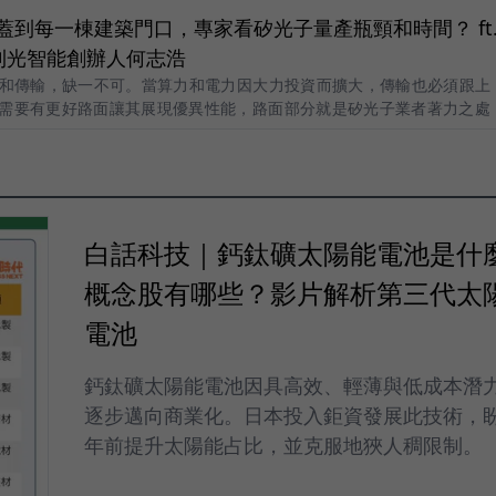
鐵站蓋到每一棟建築門口，專家看矽光子量產瓶頸和時間？ ft
利光智能創辦人何志浩
力和傳輸，缺一不可。當算力和電力因大力投資而擴大，傳輸也必須跟上
需要有更好路面讓其展現優異性能，路面部分就是矽光子業者著力之處
白話科技｜鈣鈦礦太陽能電池是什
概念股有哪些？影片解析第三代太
電池
鈣鈦礦太陽能電池因具高效、輕薄與低成本潛
逐步邁向商業化。日本投入鉅資發展此技術，盼2
年前提升太陽能占比，並克服地狹人稠限制。