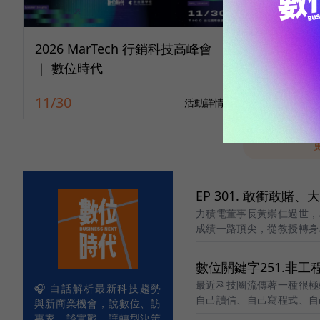
2026 MarTech 行銷科技高峰會
10/14 
｜ 數位時代
最強會員
11/30
10/14
活動詳情
EP 301. 敢衝敢
力積電董事長黃崇仁過世，
成績一路頂尖，從教授轉身
程，也伴隨爭議
數位關鍵字251.非工程
最近科技圈流傳著一種很極
🎧 白話解析最新科技趨勢
自己讀信、自己寫程式、自
與新商業機會，說數位、訪
專家、談實戰，讓轉型決策