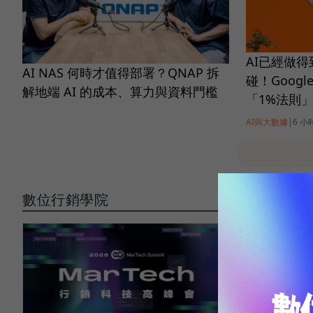
AI已經做得
AI NAS 何時才值得部署？QNAP 拆
碰！Goog
解地端 AI 的成本、算力與資料門檻
「1%法則
AI與大數據
|
6 小
數位行銷學院