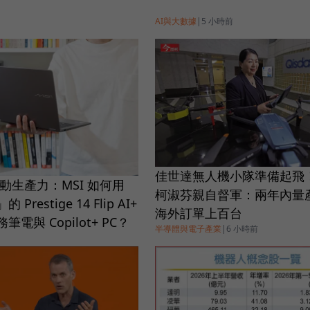
AI與大數據
|
5 小時前
佳世達無人機小隊準備起飛
行動生產力：MSI 如何用
柯淑芬親自督軍：兩年內量
restige 14 Flip AI+
海外訂單上百台
電與 Copilot+ PC？
半導體與電子產業
|
6 小時前