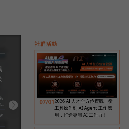
社群活動
深度專題
黑
最
被
07/01
2026 AI 人才全方位實戰｜從
2
工具操作到 AI Agent 工作應
用，打造專屬 AI 工作力！
速