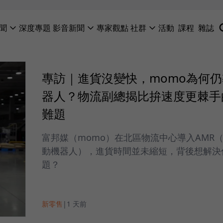
聞
深度專題
影音新聞
專家觀點
社群
活動
課程
雜誌
專訪｜進貨沒變快，momo為何
器人？物流副總揭比拚速度更棘手
難題
富邦媒（momo）在北區物流中心導入AMR
動機器人），進貨時間並未縮短，背後想解決
題？
新零售
|
1 天前