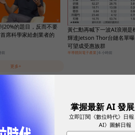
到20%的題目，反而不要
黃仁勳再喊下一波AI浪潮是
le首席科學家給創業者的
輝達Jetson Thor台鏈名
」
可望成受惠族群
時前
半導體與電子產業
|
6 小時前
更多+
掌握最新 AI 發
立即訂閱《數位時代》日報
AI》圖解日報