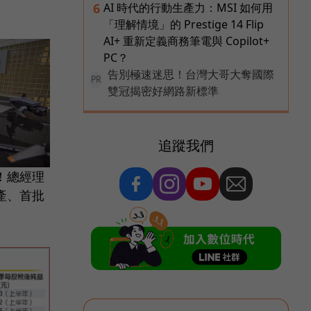
AI 時代的行動生產力：MSI 如何用
6
「理解情境」的 Prestige 14 Flip
AI+ 重新定義商務筆電與 Copilot+
PC？
告別極速迷思！台灣大哥大奪國際
PR
雙冠揭密好網路新標準
追蹤我們
！總經理
產、首批