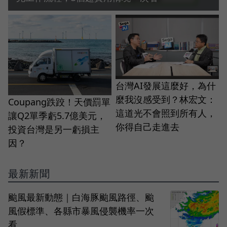
台灣AI發展這麼好，為什
麼我沒感受到？林宏文：
Coupang跌跤！天價罰單
這道光不會照到所有人，
讓Q2單季虧5.7億美元，
你得自己走進去
投資台灣是另一虧損主
因？
最新新聞
颱風最新動態｜白海豚颱風路徑、颱
風假標準、各縣市暴風侵襲機率一次
看