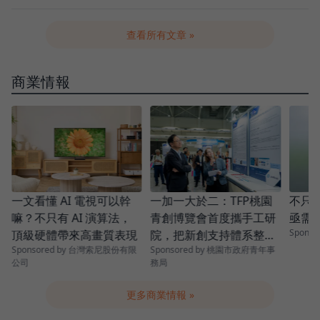
查看所有文章 »
商業情報
青
一加一大於二：TFP桃園
一文看懂 AI 電視可以幹
不只是
青創博覽會首度攜手工研
嘛？不只有 AI 演算法，
亟需
Spons
院，把新創支持體系整條
頂級硬體帶來高畫質表現
Sponsored by 桃園市政府青年事
Sponsored by 台灣索尼股份有限
串起來
務局
公司
更多商業情報 »