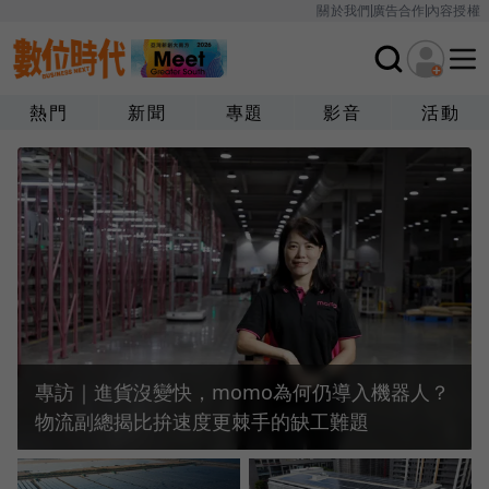
關於我們
廣告合作
內容授權
熱門
新聞
專題
影音
活動
專訪｜進貨沒變快，momo為何仍導入機器人？
物流副總揭比拚速度更棘手的缺工難題