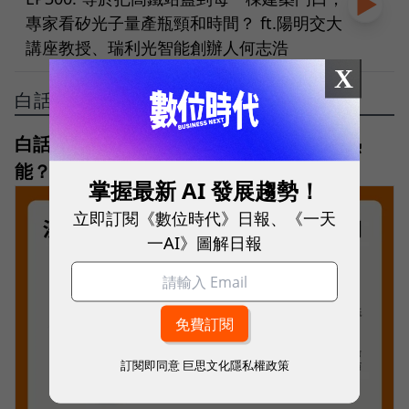
專家看矽光子量產瓶頸和時間？ ft.陽明交大
講座教授、瑞利光智能創辦人何志浩
X
白話科技
白話科技｜沙電池是什麼？沙子如何儲存熱
能？和鋰電池差在哪？運作原理一次看
掌握最新 AI 發展趨勢！
立即訂閱《數位時代》日報、《一天
一AI》圖解日報
訂閱即同意
巨思文化隱私權政策