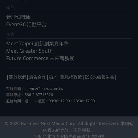
產品
管理知識庫
EventGO活動平台
展會
Meet Taipei 創新創業嘉年華
Meet Greater South
Future Commerce 未來商務展
|
|
|
|
|
|
關於我們
廣告合作
徵才
隱私權政策
ESG永續報告書
客服信箱：
service@bnext.com.tw
客服專線：886-2-87716326
服務時間：週一 ～ 週五：09:30~12:00；13:30~17:00
© 2026 Business Next Media Corp. All Rights Reserved. 本網站
內容未經允許，不得轉載。
106 台北市大安區光復南路102號9樓