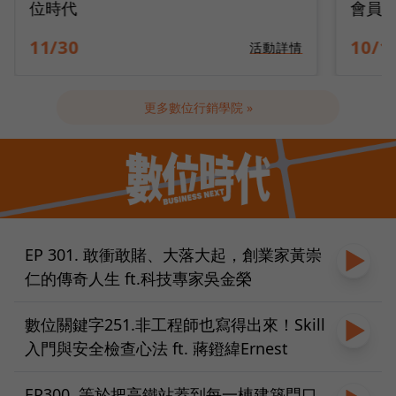
會員變現引擎
隊工
10/14
09/2
活動詳情
更多數位行銷學院 »
EP 301. 敢衝敢賭、大落大起，創業家黃崇
仁的傳奇人生 ft.科技專家吳金榮
數位關鍵字251.非工程師也寫得出來！Skill
入門與安全檢查心法 ft. 蔣鐙緯Ernest
EP300. 等於把高鐵站蓋到每一棟建築門口，