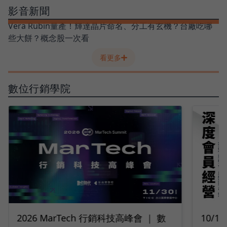
影音新聞
Vera Rubin量產！輝達晶片命名、分工有玄機？台廠吃哪
些大餅？概念股一次看
看更多
數位行銷學院
10/14 深度會員經營｜2026 打造最強
9/2