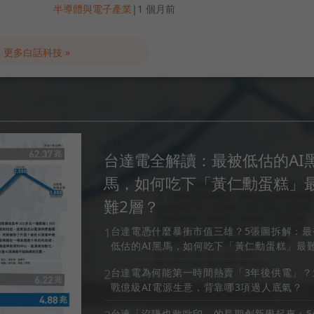
半導體與電子產業
|
1 個月前
更多白話科技 »
台達電全解讀：最被低估的AI
馬，如何吃下「黃仁勳蛋糕」
難2層？
1
台達電憑什麼暴衝市值三雄？5張圖拆解：最
低估的AI黑馬，如何吃下「黃仁勳蛋糕」最難
層？
2
台達電為何能第一時間熱賣「3年後供電」？
戰億級AI電源生意，背靠哪3項過人底氣？
台達「沒賺也敢歐印」的長期創新學起來：5