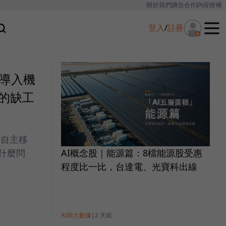
關於我們
廣告合作
內容授權
登入
/
註冊
仍導入機
的缺工
（自主移
AI概念股｜能源篇：8檔能源股受惠
什麼問
程度比一比，台達電、光寶科出線
AI與大數據
|
2 天前