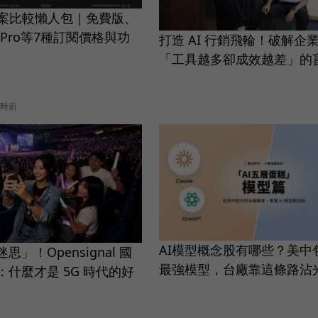
T方案比較懶人包｜免費版、
s、Pro等7種訂閱價格與功
打造 AI 行銷飛輪！破解企
「工具越多卻成效越差」的
小時前
AI模型概念股有哪些？美中
」！Opensignal 國
最強模型，台廠靠這條路沾
什麼才是 5G 時代的好