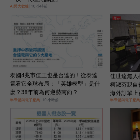
AI與大數據
|
10 小時前
泰國4兆市值王也是台達的！從泰達
佳世達無人
電看它全球布局：「英雄模型」是什
柯淑芬親自
麼？38年前為何逆勢南向？
海外訂單上
半導體與電子產業
|
10 小時前
半導體與電子產業