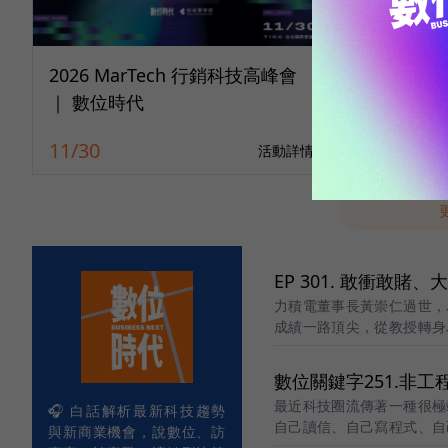
2026 MarTech 行銷科技高峰會
10/14 
｜ 數位時代
最強會員
11/30
10/14
活動詳情
EP 301. 敢衝敢
力積電董事長黃崇仁過世，
成績一路頂尖，從教授轉身
程，也伴隨爭議
數位關鍵字251.非工程
最近科技圈流傳著一種很極
🎧 白話解析最新科技趨勢
自己讀信、自己寫程式、自
與新商業機會，說數位、訪