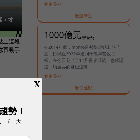
規劃、學習、交流、感知和操作物體，應
看更多>>
用領域非常廣泛，近年大行其道的個人語
音助理如蘋果Siri、微軟Cortana，以及
數說新語
分別擊敗人類西洋棋與圍棋高手的IBM
Deep Blue、Google DeepMind
1000億元
AlphaGo都是人工智慧研究的結晶，同時
新台幣
貼上這段
電腦作畫譜曲寫劇本等創造性事物也陸續
在2014年底，momo富邦媒曾喊出7年計
出現。隨著研發技術飛速進展，人工智慧
你再動手
畫，目標在2022年達到千億年營收目
深入如醫療、金融等生活層面指日可待。
標。在今日發出了12月營收成績，也確認
這一項重要的目標達陣。
看更多>>
X
數字焦點
展趨勢！
、《一天一