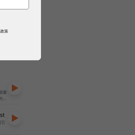
2026 MarTech 行銷科技高峰會
｜降本增
1
｜ 數位時代
最
權政策
11/30
10
活動詳情
活動詳情
讀書
的過
st
讓它