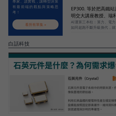
專家、談實戰，讓轉型決策
有最前端的觀點與策略思
EP300. 等於把高
考！
明交大講座教授、瑞
AI運算三本柱：算力、電
看所有單集 »
如同超跑不斷升級換代，就
白話科技