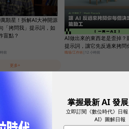
破19萬顆星！拆解AI大神開源
句「拷問我」提示詞，如
工作盲點？
AI做出來的東西老是歪掉？
提示詞，讓它先反過來拷問
小時前
職場/工作術
|
12 小時前
更多+
掌握最新 AI 發
立即訂閱《數位時代》日報
AI》圖解日報