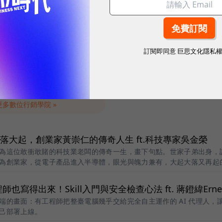
深度會員經營｜2026 打造
9/22 主管必修AI管理課
變現引擎
效團隊工作流
訂閱即同意
巨思文化隱私
09/22
活動詳情
更多數位行銷學院 »
賭、大落大起，創業家黃崇仁的傳奇人生 ft.科技專家吳金榮
為這位敢衝敢賭的科技業老闆的傳奇一生，畫下句點。世家子弟出身，
為創業家，從電子產品進入半導體，眼光與魄力兼有，大起大落又再起
師也寫得出來！Skill入門與安全檢查心法 ft. 蔣鐙緯Erne
端的畫面：有工程師把整臺電腦幾乎交給完全自主運作的 AI 代理人，
己部署上線。