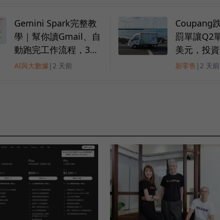
Gemini Spark完整教
Coupan
學｜幫你讀Gmail、自
罰單讓Q2單
動跑完工作流程，3個
美元，投資
超實用情境一次看
一虧損主因
AI與大數據
|
2 天前
新零售
|
2 天前