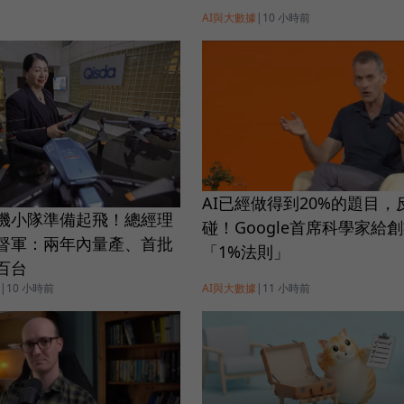
AI與大數據
|
10 小時前
AI已經做得到20%的題目，
機小隊準備起飛！總經理
碰！Google首席科學家給
督軍：兩年內量產、首批
「1%法則」
百台
|
10 小時前
AI與大數據
|
11 小時前