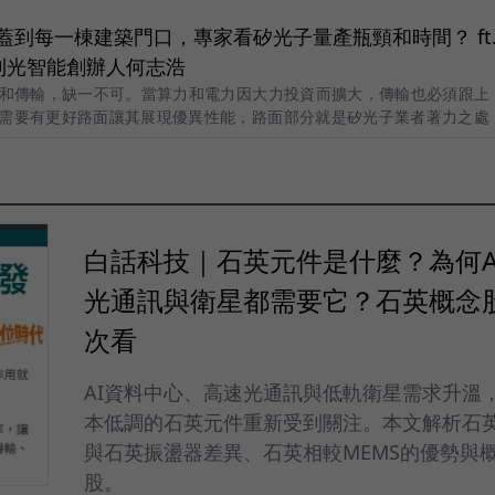
鐵站蓋到每一棟建築門口，專家看矽光子量產瓶頸和時間？ ft
利光智能創辦人何志浩
力和傳輸，缺一不可。當算力和電力因大力投資而擴大，傳輸也必須跟上
需要有更好路面讓其展現優異性能，路面部分就是矽光子業者著力之處
白話科技｜石英元件是什麼？為何A
光通訊與衛星都需要它？石英概念
次看
AI資料中心、高速光通訊與低軌衛星需求升溫
本低調的石英元件重新受到關注。本文解析石
與石英振盪器差異、石英相較MEMS的優勢與
股。