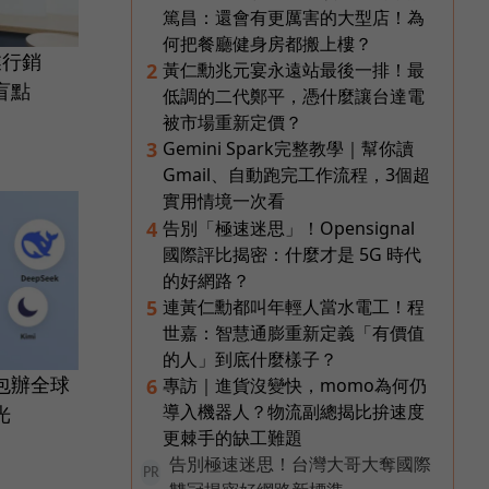
篤昌：還會有更厲害的大型店！為
何把餐廳健身房都搬上樓？
業行銷
黃仁勳兆元宴永遠站最後一排！最
2
盲點
低調的二代鄭平，憑什麼讓台達電
被市場重新定價？
Gemini Spark完整教學｜幫你讀
3
Gmail、自動跑完工作流程，3個超
實用情境一次看
告別「極速迷思」！Opensignal
4
國際評比揭密：什麼才是 5G 時代
的好網路？
連黃仁勳都叫年輕人當水電工！程
5
世嘉：智慧通膨重新定義「有價值
的人」到底什麼樣子？
包辦全球
專訪｜進貨沒變快，momo為何仍
6
導入機器人？物流副總揭比拚速度
光
更棘手的缺工難題
告別極速迷思！台灣大哥大奪國際
PR