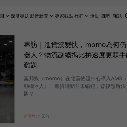
聞
深度專題
影音新聞
專家觀點
社群
活動
課程
雜誌
專訪｜進貨沒變快，momo為何
器人？物流副總揭比拚速度更棘手
難題
富邦媒（momo）在北區物流中心導入AMR
動機器人），進貨時間並未縮短，背後想解決
題？
新零售
|
1 天前