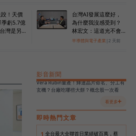
g跌跤！天價
台灣AI發展這麼好，
季虧5.7億
為什麼我沒感受到？
台灣是另
林宏文：這道光不會
？
照到所有人，你得自
半導體與電子產業
|
2 天前
己走進去
影音新聞
Vera Rubin量產！輝達晶片命名、分工有
玄機？台廠吃哪些大餅？概念股一次看
看更多
即時熱門文章
全台最大全聯首日業績破百萬，蔡
1