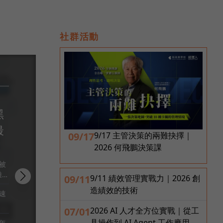
社群活動
深度專題
黑
最
09/17
9/17 主管決策的兩難抉擇｜
2026 何飛鵬決策課
被
2
09/11
9/11 績效管理實戰力｜2026 創
造績效的技術
速
07/01
2026 AI 人才全方位實戰｜從工
具操作到 AI Agent 工作應用，
年