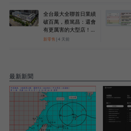
全台最大全聯首日業績
破百萬，蔡篤昌：還會
有更厲害的大型店！為
何把餐廳健身房都搬上
新零售
|
4 天前
樓？
最新新聞