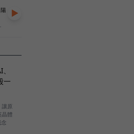
.陽
，
I、
股一
，讓原
英晶體
概念