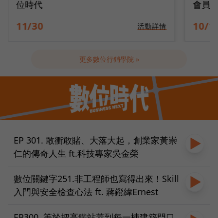
會員變現引擎
隊工
10/14
09/2
活動詳情
更多數位行銷學院 »
EP 301. 敢衝敢賭、大落大起，創業家黃崇
仁的傳奇人生 ft.科技專家吳金榮
數位關鍵字251.非工程師也寫得出來！Skill
入門與安全檢查心法 ft. 蔣鐙緯Ernest
EP300. 等於把高鐵站蓋到每一棟建築門口，