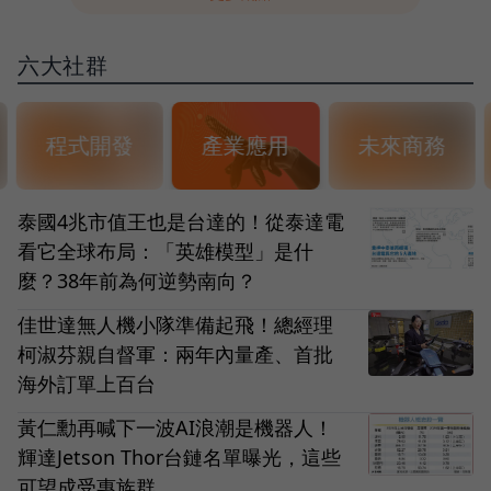
六大社群
程式開發
產業應用
未來商務
泰國4兆市值王也是台達的！從泰達電
看它全球布局：「英雄模型」是什
麼？38年前為何逆勢南向？
佳世達無人機小隊準備起飛！總經理
柯淑芬親自督軍：兩年內量產、首批
海外訂單上百台
黃仁勳再喊下一波AI浪潮是機器人！
輝達Jetson Thor台鏈名單曝光，這些
可望成受惠族群