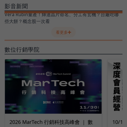
影音新聞
Vera Rubin量產！輝達晶片命名、分工有玄機？台廠吃哪
些大餅？概念股一次看
看更多
數位行銷學院
10/14 深度會員經營｜2026 打造最強
9/2