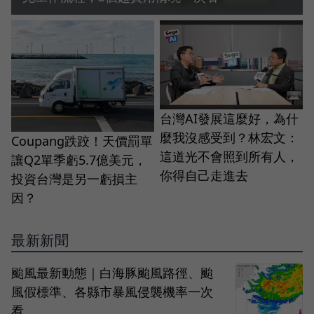
台灣AI發展這麼好，為什
麼我沒感受到？林宏文：
Coupang跌跤！天價罰單
這道光不會照到所有人，
讓Q2單季虧5.7億美元，
你得自己走進去
投資台灣是另一虧損主
因？
最新新聞
颱風最新動態｜白海豚颱風路徑、颱
風假標準、各縣市暴風侵襲機率一次
看