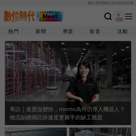
關於我們
廣告合作
內容授權
熱門
新聞
專題
影音
活動
專訪｜進貨沒變快，momo為何仍導入機器人？
物流副總揭比拚速度更棘手的缺工難題