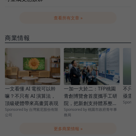
查看所有文章 »
商業情報
青
一加一大於二：TFP桃園
一文看懂 AI 電視可以幹
不只是
青創博覽會首度攜手工研
嘛？不只有 AI 演算法，
亟需
Spons
院，把新創支持體系整條
頂級硬體帶來高畫質表現
Sponsored by 桃園市政府青年事
Sponsored by 台灣索尼股份有限
串起來
務局
公司
更多商業情報 »