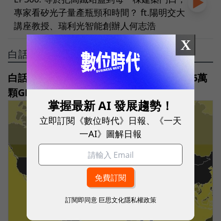
專家看矽光子量產瓶頸和時間？ ft.陽明交大
講座教授、瑞利光智能創辦人何志浩
X
白話科技
白話科技｜主權AI是什麼？韓國為何大買26萬
顆GPU，建構主權AI基礎設施？
掌握最新 AI 發展趨勢！
立即訂閱《數位時代》日報、《一天
一AI》圖解日報
訂閱即同意
巨思文化隱私權政策