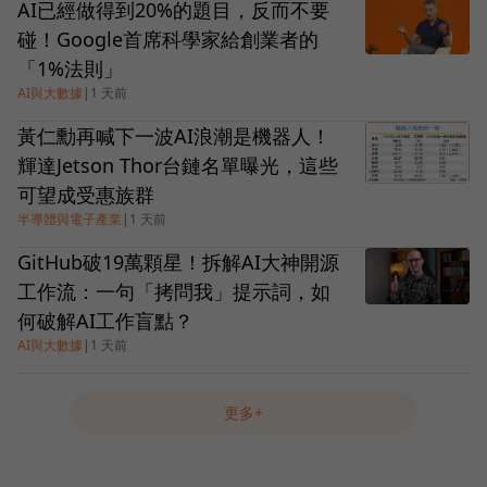
AI已經做得到20%的題目，反而不要
碰！Google首席科學家給創業者的
「1%法則」
AI與大數據
|
1 天前
黃仁勳再喊下一波AI浪潮是機器人！
輝達Jetson Thor台鏈名單曝光，這些
可望成受惠族群
半導體與電子產業
|
1 天前
GitHub破19萬顆星！拆解AI大神開源
工作流：一句「拷問我」提示詞，如
何破解AI工作盲點？
AI與大數據
|
1 天前
更多+