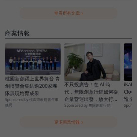
查看所有文章 »
商業情報
桃園新創躍上世界舞台 青
？
不只投廣告！在 AI 時
iKal
創博覽會集結逾200家團
代，無限創意行銷如何從
Cloud
隊展現培育成果
企業營運出發，放大行銷
造企業
Sponsored by 桃園市政府青年事
務局
Sponsored by 無限創意行銷
Sponsor
成效？
Eco
更多商業情報 »