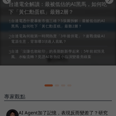
台達電全解讀：最被低估的AI黑馬，如何吃
下「黃仁勳蛋糕」最難2層？
1
台達電憑什麼暴衝市值三雄？5張圖拆解：最被低估的AI
黑馬，如何吃下「黃仁勳蛋糕」最難2層？
2
台達電為何能第一時間熱賣「3年後供電」？速戰億級AI
電源生意，背靠哪3項過人底氣？
3
台達「沒賺也敢歐印」的長期創新學起來：5年前就預見
風、水輪流轉？見證AI散熱從小臨演變最夯綠葉
專家觀點
AI Agent加了記憶，表現反而變差了？研究