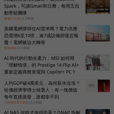
Spark，可讀Gmail和日曆，每周五自
動寄給團隊
職場/工作術
|
2 小時前
美國電網撐得住AI需求嗎？電力供應
恐需增6至10倍，逾7成設備卻逼近報
廢！電網被迫大轉骨
能源環保
|
2 小時前
AI 時代的行動生產力：MSI 如何用
「理解情境」的 Prestige 14 Flip AI+
重新定義商務筆電與 Copilot+ PC？
人均GDP破4萬美元，為何薪水沒漲？
哈佛經濟學博士候選人：有一塊價值
每年直接蒸發，誰都拿不到
半導體與電子產業
|
3 小時前
AI NAS 何時才值得部署？QNAP 拆解