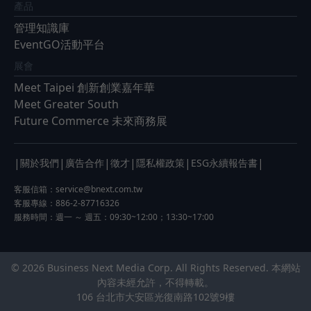
產品
管理知識庫
EventGO活動平台
展會
Meet Taipei 創新創業嘉年華
Meet Greater South
Future Commerce 未來商務展
|
|
|
|
|
|
關於我們
廣告合作
徵才
隱私權政策
ESG永續報告書
客服信箱：
service@bnext.com.tw
客服專線：886-2-87716326
服務時間：週一 ～ 週五：09:30~12:00；13:30~17:00
© 2026 Business Next Media Corp. All Rights Reserved. 本網站
內容未經允許，不得轉載。
106 台北市大安區光復南路102號9樓