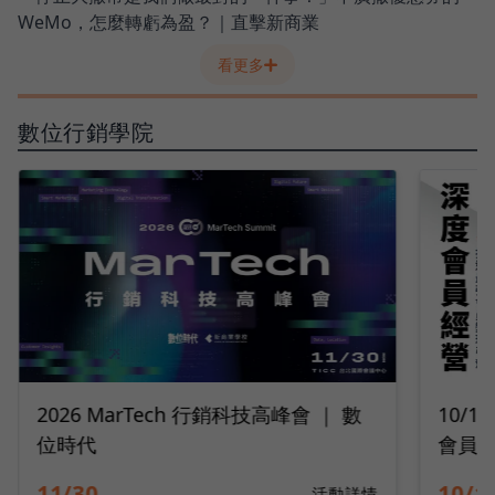
WeMo，怎麼轉虧為盈？｜直擊新商業
看更多
數位行銷學院
10/14 深度會員經營｜2026 打造最強
9/2
會員變現引擎
隊工
10/14
09/2
活動詳情