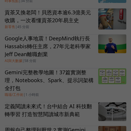
時事焦點
|
34 分前
貢茶又換老闆！貝恩資本逾6.3億美元
收購，一次看懂貢茶20年易主史
新零售
|
45 分前
Google人事地震！DeepMind執行長
Hassabis轉任主席，27年元老科學家
Jeff Dean離職創業
AI與大數據
|
58 分前
Gemini完整教學地圖！37篇實測整
理，Notebooks、Spark、提示詞架構
全打包
職場/工作術
|
1 小時前
定義閱讀未來式！台中結合 AI 科技翻
轉學習 打造智慧閱讀城市新典範
周報自己整理到厭世？實測Gemini