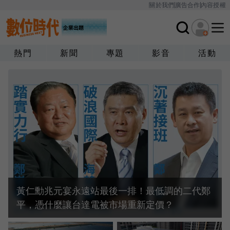
關於我們
廣告合作
內容授權
熱門
新聞
專題
影音
活動
黃仁勳兆元宴永遠站最後一排！最低調的二代鄭
平，憑什麼讓台達電被市場重新定價？