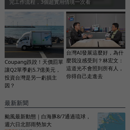
完工作流程，3個超實用情境一次看
台灣AI發展這麼好，為什
麼我沒感受到？林宏文：
Coupang跌跤！天價罰單
這道光不會照到所有人，
讓Q2單季虧5.7億美元，
你得自己走進去
投資台灣是另一虧損主
因？
最新新聞
颱風最新動態｜白海豚8/7通過琉球，
週六日北部雨勢加大