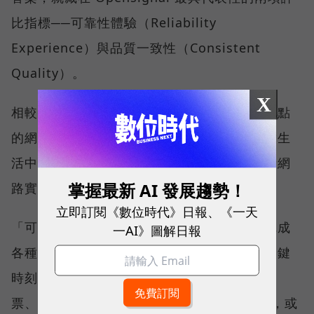
比指標──可靠性體驗（Reliability
Experience）與品質一致性（Consistent
Quality）。
X
相較於傳統下載速度只反映單一時間、單一地點
的網路表現，這兩項指標更重視使用者在真實生
活中的整體體驗，因此也是最能反映電信業者網
掌握最新 AI 發展趨勢！
路實力、最難取得的獎項。
立即訂閱《數位時代》日報、《一天
「可靠性體驗」衡量的是使用者是否能順利完成
一AI》圖解日報
各種數位應用，因此，考驗的是網路服務在關鍵
時刻不中斷的能力。例如，搶購熱門演唱會門
票、秒殺限量商品、超商結帳掃描 QR Code，或