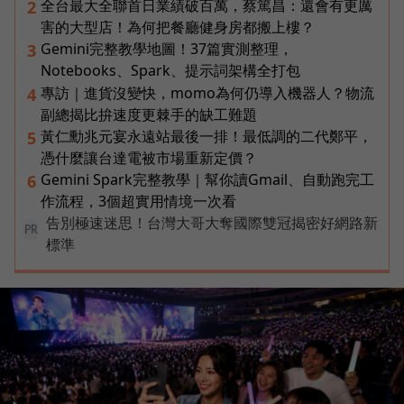
全台最大全聯首日業績破百萬，蔡篤昌：還會有更厲
2
害的大型店！為何把餐廳健身房都搬上樓？
Gemini完整教學地圖！37篇實測整理，
3
Notebooks、Spark、提示詞架構全打包
專訪｜進貨沒變快，momo為何仍導入機器人？物流
4
副總揭比拚速度更棘手的缺工難題
黃仁勳兆元宴永遠站最後一排！最低調的二代鄭平，
5
憑什麼讓台達電被市場重新定價？
Gemini Spark完整教學｜幫你讀Gmail、自動跑完工
6
作流程，3個超實用情境一次看
告別極速迷思！台灣大哥大奪國際雙冠揭密好網路新
PR
標準