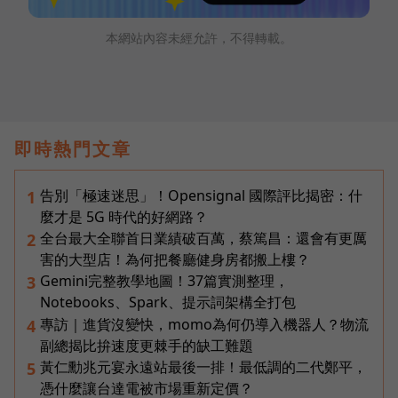
本網站內容未經允許，不得轉載。
即時熱門文章
告別「極速迷思」！Opensignal 國際評比揭密：什
1
麼才是 5G 時代的好網路？
全台最大全聯首日業績破百萬，蔡篤昌：還會有更厲
2
害的大型店！為何把餐廳健身房都搬上樓？
Gemini完整教學地圖！37篇實測整理，
3
Notebooks、Spark、提示詞架構全打包
專訪｜進貨沒變快，momo為何仍導入機器人？物流
4
副總揭比拚速度更棘手的缺工難題
黃仁勳兆元宴永遠站最後一排！最低調的二代鄭平，
5
憑什麼讓台達電被市場重新定價？