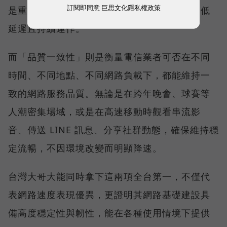
訂閱即同意
巨思文化隱私權政策
是重要的線上會議，都需要網路能即時回應、低
延遲且持續運作。
而「品質一致性」則是衡量電信業者可否在不同
時間、不同地點、不同網路負載下，都能維持一
致的網路服務品質。無論是在跨年晚會、球賽等
人潮密集場域，或是在高速移動時觀看串流影
音、傳送 LINE 訊息、分享社群動態，確保維持穩
定流暢，不因環境改變而明顯降速。
台灣大哥大能同時拿下這兩項全台第一，不僅代
表網路速度表現優異，更證明其網路基礎建設具
備高度穩定性與韌性，能在各種使用情境下提供