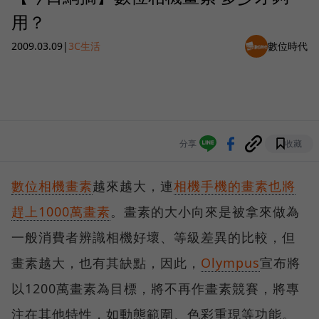
用？
2009.03.09
|
3C生活
數位時代
分享
收藏
數位相機畫素
越來越大，連
相機手機的畫素也將
趕上1000萬畫素
。畫素的大小向來是被拿來做為
一般消費者辨識相機好壞、等級差異的比較，但
畫素越大，也有其缺點，因此，
Olympus
宣布將
以1200萬畫素為目標，將不再作畫素競賽，將專
注在其他特性，如動態範圍、色彩重現等功能。