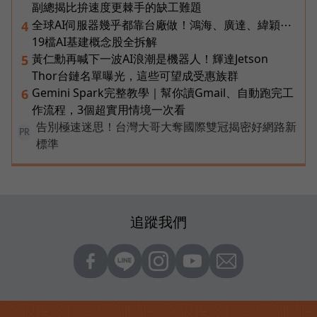
副總揭比拚速度更棘手的缺工難題
全球AI伺服器幾乎都靠台廠做！鴻海、廣達、緯穎⋯
4
19檔AI基建概念股全拆解
黃仁勳再喊下一波AI浪潮是機器人！輝達Jetson
5
Thor台鏈名單曝光，這些可望成受惠族群
Gemini Spark完整教學｜幫你讀Gmail、自動跑完工
6
作流程，3個超實用情境一次看
告別極速迷思！台灣大哥大奪國際雙冠揭密好網路新
PR
標準
追蹤我們