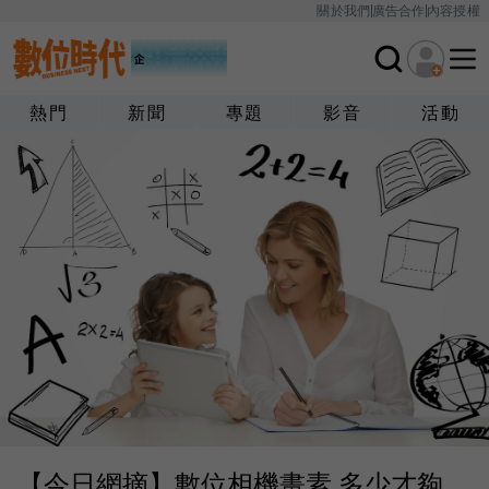
關於我們
廣告合作
內容授權
熱門
新聞
專題
影音
活動
【今日網摘】數位相機畫素 多少才夠