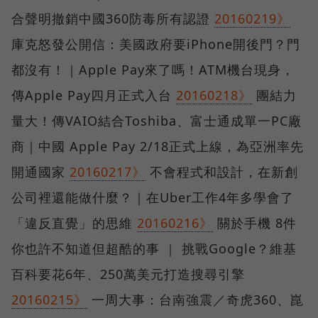
合聲明撤銷中國360防毒所有認證
20160219》
庫克怒發公開信：美國政府要iPhone開後門？門
都沒有！｜Apple Pay來了嗎！ATM機台現身，
傳Apple Pay四月正式入台
20160218》
團結力
量大！傳VAIO結合Toshiba、富士通成單一PC廠
商｜中國 Apple Pay 2/18正式上線，為亞洲率先
開通國家
20160217》
不會程式和設計，在新創
公司裡還能做什麼？｜在Uber工作4年多學會了
「違反直覺」的思維
20160216》
關於手機 8件
你也許不知道但超酷的事 ｜ 挑戰Google？維基
百科要花6年、250萬美元打造搜尋引擎
20160215》
一周大事：台南強震／奇虎360、崑