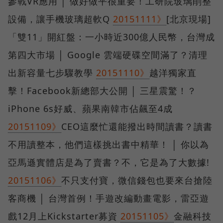
參戰VR應用 │ 做好做平很重要！工研院玻璃削整
設備，讓手機玻璃超軟Q
20151111》
[北京現場]
「雙11」開紅盤：一小時近300億人民幣，台灣成
第四大市場 │ Google 雲端硬碟空間滿了？清理
出新容量七步驟教學
20151110》
越洋獨家直
擊！Facebook新總部大公開 │ 三星震驚！？
iPhone 6s好威、蘋果南韓市佔飆至4成
20151109》
CEO這麼忙還能撥出時間讀書？讀書
不用讀整本，他們這樣挑出書中精華！ │ 你以為
亞馬遜實體店是為了賣書？不，它是為了大數據!
20151106》
不只支付寶，微信錢包也要來台搶陸
客商機 │ 台灣首例！手遊改編動畫電影，雷亞遊
戲12月上Kickstarter募資
20151105》
金融科技