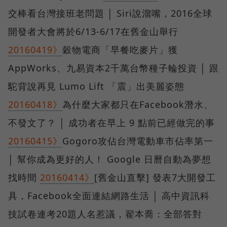
交棒看台灣接班老問題 │ Siri說溜嘴，2016全球
開發者大會將於6/13-6/17在舊金山舉行
20160419》
穀物電商「早餐吃麥片」獲
AppWorks、九易資本2千萬台幣種子輪投資 │ 跟
駝背說再見 Lumo Lift 「震」出美麗姿態
20160418》
為什麼大家都只在Facebook潛水、
不發文了？ │ 成功者在早上 9 點前已經做完的事
20160415》
Gogoro攻佔台灣電動車市佔率第一
│ 幫你成為更好的人！ Google 日曆自動為夢想
找時間
20160414》
[舊金山直擊] 發表7大開發工
具，Facebook全面連結網路生活 │ 高中資訊科
技試卷連考20題人名惹議，翟本喬：全部答對