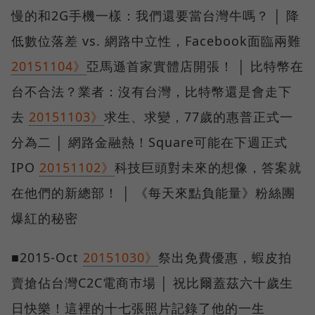
慢的和2G手機一樣：我們還要當台灣牛嗎？ │ 降
低數位落差 vs. 網路中立性，Facebook面臨兩難
20151104》
亞馬遜首家實體店開張！ │ 比特幣在
台不合法？業者：沒有台灣，比特幣還是會走下
去
20151103》
求生、求變，77歲的惠普正式一
分為二 │ 網路金融熱！Square可能在下週正式
IPO
20151102》
科技巨頭對未來的想像，答案就
在他們的新總部！ │ 《每天來點負能量》粉絲團
爆紅的秘密
■2015-Oct
20151030》
祭出免費優惠，蝦皮拍
賣搶佔台灣C2C電商市場 │ 祝比爾蓋茲六十歲生
日快樂！這裡的十七張照片記錄了他的一生