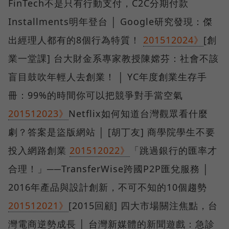
FinTech不是只有行動支付，C2C分期付款
Installments明年登台 │ Google研究發現：傑
出經理人都有的8個行為特質！
201512024》
[創
業一堂課] 台大財金系專家教授陳嫦芬：社會不該
盲目鼓吹年輕人去創業！ │ YC年度創業生存手
冊：99%的時間你可以把競爭對手當空氣
201512023》
Netflix如何知道台灣觀眾看什麼
劇？答案是盜版網站 │ [胡丁友] 商學院學生不要
投入網路創業
201512022》
「跳過銀行的匯率才
合理！」──TransferWise跨國P2P匯兌服務 │
2016年產品與設計創新，不可不知的10個趨勢
201512021》
[2015回顧] 四大市場關注焦點，台
灣電商逆勢成長 │ 台灣新媒體的新聞遊戲：急診