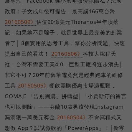
展奪冠│ Facebook 曬小孩萌照侵犯隱私？法國
政府：子女成年後可提告，最高罰166萬台幣
20160509》
估值90億美元Theranos半年隕落
記：如果她不是騙子，就是世界上最完美的創業
者了│ 8個實用的思考工具，幫你分析問題、快速
提出自己的看法！
20160506》
科技大腕程天
縱：台灣不需要工業4.0，巨型工廠將逐步消失│
非它不可？20年前舊筆電竟然是經典跑車的維修
工具
20160505》
餐飲團購優惠市場遇瓶頸，
GOMAJI 「告別團購」拼轉型│「小賈斯汀的留言
也可以刪除」——芬蘭10歲男孩發現Instagram
漏洞獲一萬美元獎金
20160504》
不會寫程式又
想做 App？試試微軟的「PowerApps」！│新零