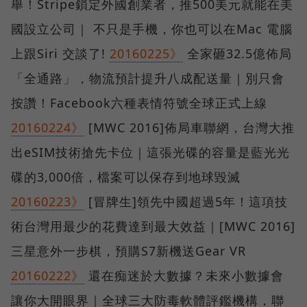
舉！Stripe鎖定外國創業者，推500美元就能在美
國設立公司｜ 不只是手機，你也可以在Mac 電腦
上跟Siri 交談了!
20160225》
全家砸32.5億佈局
「全通路」，物流預計提升八成配送量｜別只會
按讚！Facebook六種表情符號全球正式上線
20160224》
[MWC 2016]佈局車聯網，台灣大推
出eSIM技術搶先卡位｜這張光碟的容量是藍光光
碟的3,000倍，檔案可以保存到地球毀滅
20160223》
[冒牌生]領先中國超過5年！這項技
術台灣用最少的花費達到最大效益｜[MWC 2016]
三星意外一步棋，預購S7新機送Gear VR
20160222》
還在痴迷於大數據？未來小數據會
讓你大開眼界｜全球三大防毒軟體評鑑機構，聯