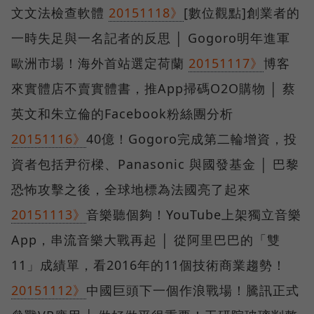
文文法檢查軟體
20151118》
[數位觀點]創業者的
一時失足與一名記者的反思 │ Gogoro明年進軍
歐洲市場！海外首站選定荷蘭
20151117》
博客
來實體店不賣實體書，推App掃碼O2O購物 │ 蔡
英文和朱立倫的Facebook粉絲團分析
20151116》
40億！Gogoro完成第二輪增資，投
資者包括尹衍樑、Panasonic 與國發基金 │ 巴黎
恐怖攻擊之後，全球地標為法國亮了起來
20151113》
音樂聽個夠！YouTube上架獨立音樂
App，串流音樂大戰再起 │ 從阿里巴巴的「雙
11」成績單，看2016年的11個技術商業趨勢！
20151112》
中國巨頭下一個作浪戰場！騰訊正式