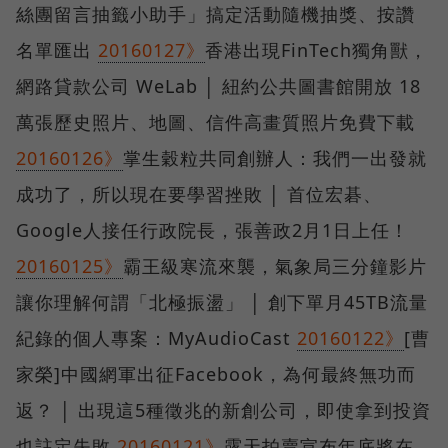
絲團留言抽籤小助手」搞定活動隨機抽獎、按讚
名單匯出
20160127》
香港出現FinTech獨角獸，
網路貸款公司 WeLab │ 紐約公共圖書館開放 18
萬張歷史照片、地圖、信件高畫質照片免費下載
20160126》
掌生穀粒共同創辦人：我們一出發就
成功了，所以現在要學習挫敗 │ 首位宏碁、
Google人接任行政院長，張善政2月1日上任！
20160125》
霸王級寒流來襲，氣象局三分鐘影片
讓你理解何謂「北極振盪」 │ 創下單月45TB流量
紀錄的個人專案：MyAudioCast
20160122》
[曹
家榮]中國網軍出征Facebook，為何最終無功而
返？ │ 出現這5種徵兆的新創公司，即使拿到投資
也註定失敗
20160121》
露天拍賣宣布年底將在