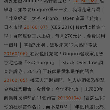
將要超越Google？為什麼是它？
20160108》
陸
學森：如果要Gogoro重來一次，我還是選台灣 │
「共享經濟」大將 Airbnb、Uber 進軍「難搞」
日本市場
20160107》
[CES 2016] Netflix推進全
球！台灣服務正式上線，每月270元起，免費試用
一個月 │ 掌握3原則，進攻未來12大熱門職缺
20160106》
在家也能充電！Gogoro發表家用智
慧電池座「GoCharger」 │ Stack Overflow 調
查告訴你，2015年工程師最愛和最怕的語言
20160105》
機器人理財顧問、無人純網銀恐衝擊
金融就業機會，金管會：今年不開放 │ 未來20年
商業科技趨勢的11個預言
20160104》
[冒牌生]把
你的社群當作名片，而不是DM │ [年度精選]比軟