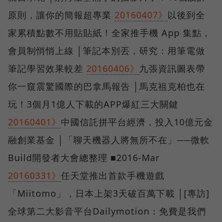
原則，讓你的簡報超專業
20160407》
以後到全
家累積點數不用貼貼紙！全家推手機 App 集點，
會員制悄悄上線 │筆記本別丟，研究：用筆電做
筆記學習效果較差
20160406》
九張資訊圖表帶
你一窺震驚國際的巴拿馬報告 │馬克祖克柏也在
玩！3個月1億人下載的APP爆紅三大關鍵
20160401》
中國信託拼平台經濟，投入10億元金
融創業基金 │「聊天機器人將無所不在」──微軟
Build開發者大會總整理 ■2016-Mar
20160331》
任天堂推出首款手機遊戲
「Miitomo」，日本上架3天破百萬下載 │[專訪]
全球第二大影音平台Dailymotion：免費是我們