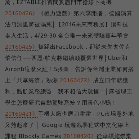
萬，EZTABLE推首間實體門市搶線下商機
20160426》
《權力遊戲》第六季開播，德國演算
法預測誰將被賜死│【2016未來商務展】讓科技
走入生活，4/29-30 全台唯一未來體驗嘉年華會
20160425》
被踢出Facebook，卻從未失去佐克
伯信任──西恩‧帕克將繼續顛覆舊世界│Uber和
Airbnb這麼火紅！5張圖，告訴你台灣企業如何搭
上「共享經濟」熱潮
20160422》
成立四年就獲
利，酷航業務總監：我不相信大數據！│麻省理工
學生怎麼研究自動駕駛系統？用黃色小鴨！
20160421》
手機大廠也磨刀霍霍！PC市場意外地
又熱起來了 │ Google 玩遊戲學程式中文化線上
課程 Blockly Games
20160420》
從華碩施崇棠