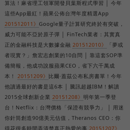
算法！麻省理工領軍開發貝葉斯程式學習 │ 今年
這些App最紅！蘋果公佈台灣年度精選App
201512011》
Google量子計算研究終於有突破，
威力可能不亞於原子彈 │ FinTech業者：其實真
正的金融科技是大數據金融
201512010》
「夢或
者現實？」詹宏志創業的10自問 │ 靠這套SOP準
備簡報，他成功說服蘋果CEO，省下六千萬成
本！
20151209》
比爾·蓋茲公布私房書單！今年
他讀過最好的書是這6本 │ 騰訊超越IBM！解讀
2015全球創新企業
20151208》
明年第一季登
台！Netflix：台灣價格「保證有競爭力」 │ 用迷
你針筒創造90億美元估值，Theranos CEO：你
得花很多時間弄清楚真正熱愛的事
20151207》