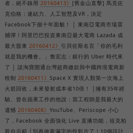
者，絕不錄用
20160413》
[舊金山直擊] 馬克佐
克伯格：連結力、人工智慧及VR，決定
Facebook下個十年面貌！ │ 東南亞電商市場震
撼彈！阿里巴巴投資東南亞最大電商 Lazada 成
最大股東
20160412》
引貝佐斯名言「你的毛利
就是我的機會。」詹宏志：銀行的 Uber 時代來
了 │ 談淘寶開通台灣超商繳款與中國跨境電商新
稅制
20160411》
Space X 實現人類第一次海上
火箭回收，未來發射成本省10倍！ │擁有35年經
驗、曾在蘋果工作的他說：當工程師是我最大的
遺憾
20160408》
YouTube、Periscope 小心
了，Facebook 全面強化 Live 直播功能，祖克柏
親自示範 │別再做塞滿字的投影片了！10個設計