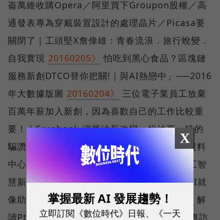
崙萬維收購Opera／阿里買下Groupon股權／高
通發表專為穿戴裝置設計的處理晶片／Picasa要
關閉了｜工頭堅X詹偉雄：青春流浪．旅行蛻變．
自我實現
20160205》
怕吃到黑心食品？區塊鏈
服務新創DTCO替你把關!｜與AI熱戀中」──2016
年大數據版圖
20160204》
三位電子業員工放棄
百萬年薪加入新創，因為喜歡自己的工作比較重
要！｜Facebook 演算法新改變，粉絲頁一時的
X
騙讚、騙點擊是沒用的！
20160203》
未來資料
中心會在哪？微軟把它移到深海裡!｜借調人工智
慧新創Appier，台大機器學習專家林軒田：AI就
掌握最新 AI 發展趨勢！
像助理，助理是不會取代你的！
20160202》
解
立即訂閱《數位時代》日報、《一天
讀Ptt：台灣最有影響力的網路社群！｜越洋專訪