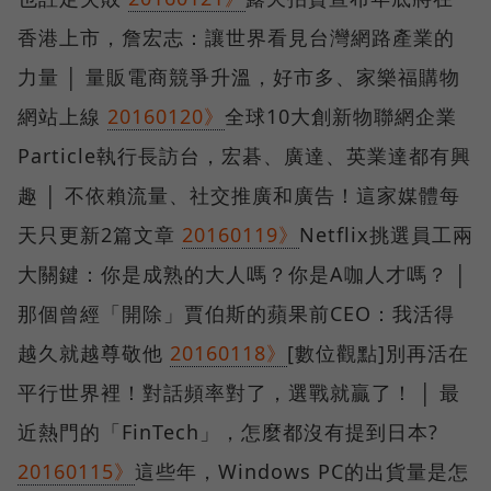
香港上市，詹宏志：讓世界看見台灣網路產業的
力量 │ 量販電商競爭升溫，好市多、家樂福購物
網站上線
20160120》
全球10大創新物聯網企業
Particle執行長訪台，宏碁、廣達、英業達都有興
趣 │ 不依賴流量、社交推廣和廣告！這家媒體每
天只更新2篇文章
20160119》
Netflix挑選員工兩
大關鍵：你是成熟的大人嗎？你是A咖人才嗎？ │
那個曾經「開除」賈伯斯的蘋果前CEO：我活得
越久就越尊敬他
20160118》
[數位觀點]別再活在
平行世界裡！對話頻率對了，選戰就贏了！ │ 最
近熱門的「FinTech」，怎麼都沒有提到日本?
20160115》
這些年，Windows PC的出貨量是怎