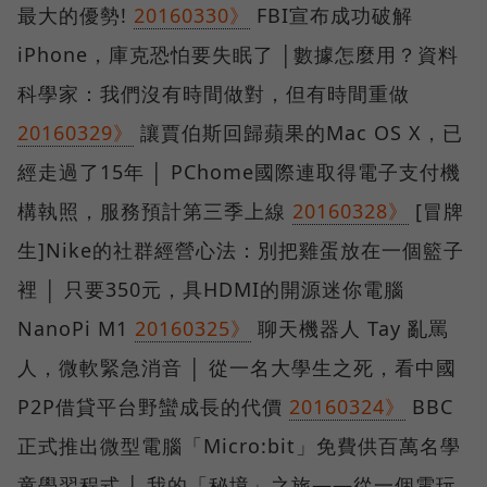
最大的優勢!
20160330》
FBI宣布成功破解
iPhone，庫克恐怕要失眠了 │數據怎麼用？資料
科學家：我們沒有時間做對，但有時間重做
20160329》
讓賈伯斯回歸蘋果的Mac OS X，已
經走過了15年 │ PChome國際連取得電子支付機
構執照，服務預計第三季上線
20160328》
[冒牌
生]Nike的社群經營心法：別把雞蛋放在一個籃子
裡 │ 只要350元，具HDMI的開源迷你電腦
NanoPi M1
20160325》
聊天機器人 Tay 亂罵
人，微軟緊急消音 │ 從一名大學生之死，看中國
P2P借貸平台野蠻成長的代價
20160324》
BBC
正式推出微型電腦「Micro:bit」免費供百萬名學
童學習程式 │ 我的「秘境」之旅——從一個電玩