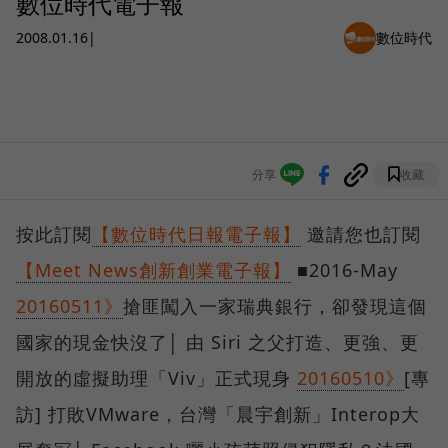
數位時代電子報
2008.01.16
|
數位時代
分享
收藏
按此訂閱
【數位時代日報電子報】
邀請您也訂閱
【Meet News創新創業電子報】
■2016-May
20160511》
搶匪闖入一家瑞典銀行，卻發現這個
國家的現金快沒了│ 由 Siri 之父打造、更強、更
開放的虛擬助理「Viv」正式現身
20160510》
[專
訪] 打敗VMware，台灣「晨宇創新」Interop大