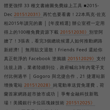
體更強悍 33 種文書繪圖免費線上工具 ■2015-
Dec
201512031》
再忙也要看書！22本馬克·佐克
柏2015年讀完的書 │ [年度精選] 辦公室裡一定用
得上的100種免費資源下載
201512030》
別管阿
嬤了！3張表，看完3個總統候選人如何推動網路
新經濟! │ 無用貼文退散！Friends Feed 還給你
真正乾淨的 Facebook 塗鴉牆
201512029》
支付
法規上路，業者陸續到位，政府喊出3年內電子支
付比例過半 │ Gogoro 與北捷合作，21 捷運站新
增換電站
201512028》
純電動車送貨免運費，荷
蘭首家網路超市搶市成功 │ 爭奪金融科技新戰
場！美國銀行卡位區塊錬技術
201512025》