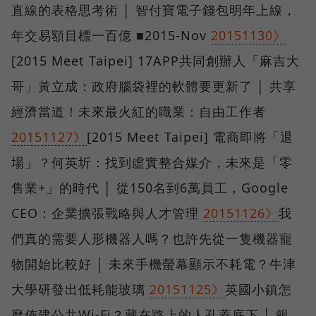
直線的表格思考術 │ 智付寶電子錢包明年上線，
年交易額目標一百億 ■2015-Nov
20151130》
[2015 Meet Taipei] 17APP共同創辦人「麻吉大
哥」黃立成：政府腦袋裡的軟體要更新了 │ 共享
經濟當道！未來最火紅的職業：自由工作者
20151127》
[2015 Meet Taipei] 電商即將「退
場」？何英圻：找到虛實整合媒介，未來是「零
售業+」的時代 │ 從150名到6萬員工，Google
CEO：企業擴張戰略與人才管理
20151126》
我
們真的需要人形機器人嗎？也許先從一隻機器寵
物開始比較好 │ 未來手機螢幕顯示不耗電？牛津
大學研發出低耗能玻璃
20151125》
英國小鎮怎
麼佈建公共Wi-Fi？藏在路上的人孔蓋底下 │ 報