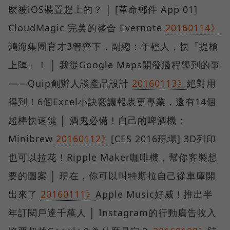
麼被iOS裝置趕上的？ │ [革命郵件 App 01]
CloudMagic 完美的整合 Evernote
20160114》
鴻海集團育才3管齊下，副總：年輕人，快「提槍
上陣」！ │ 我從Google Maps開發過程學到的事
——Quip創辦人談產品設計
20160113》
絕對用
得到！6個Excel小訣竅讓報表更專業，還有14個
超棒快速鍵 │ 酒鬼必備！自己的啤酒機：
Minibrew
20160112》
[CES 2016現場] 3D列印
也可以拉花！Ripple Maker咖啡機，幫你客製想
要的圖案 │ 現在，你可以叫特斯拉自己從車庫開
出來了
20160111》
Apple Music好威！推出半
年訂閱戶達千萬人 │ Instagram的行動廣告收入