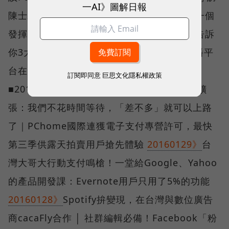
一AI》圖解日報
陳士駿：美食是下一個大事
20160201》
下一個
發揮的職場舞台在哪裡？讓LINE推手森川亮告訴
你3大原則！｜請來台灣南波萬的Twitch 直播平
台在幹嘛？不懂遊戲也該瞭解他們在瘋什麼！
訂閱即同意
巨思文化隱私權政策
■2016-Jan
20160130》
Netflix高層談國際擴
張：我們不花時間等待，「差不多」就可以上路
了｜PChome國際連獲電子支付專營許可，最快
第三季供露天拍賣用戶搶先體驗
20160129》
台
灣大哥大行動支付鳴槍！一堂給Google、Yahoo
的產品開發課：Evernote用戶只用了5%的功能
20160128》
Spotify拚變現，在台灣與數位廣告
商cacaFly合作 │ 社群編輯必備！Facebook「粉