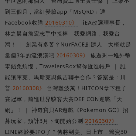
李世乭的那個人：台灣資工博士黃士傑 ｜ 上架不
到三個月，當紅變臉app「MSQRD」遭
Facebook收購
20160310》
TiEA改選理事長，
林之晨自詹宏志手中接棒：我愛網路，我愛台
灣！ ｜ 創業有多苦？NurFACE創辦人：大概就是
當個3年的流浪漢吧
20160309》
旅遊剩一堆外幣
零錢免煩惱，TravelersBox幫你匯進帳戶 ｜ 誰
能讓庫克、馬斯克與佩吉聯手合作？答案是：川
普
20160308》
台灣難波萬！HITCON拿下種子
賽冠軍，前進世界駭客大賽DEF CON迎戰「天
網」！ ｜ 神奇寶貝AR遊戲《Pokemon GO》招
募玩家，預計3月下旬開始公測
20160307》
LINE終於要IPO了？傳將到美、日上市，籌資30