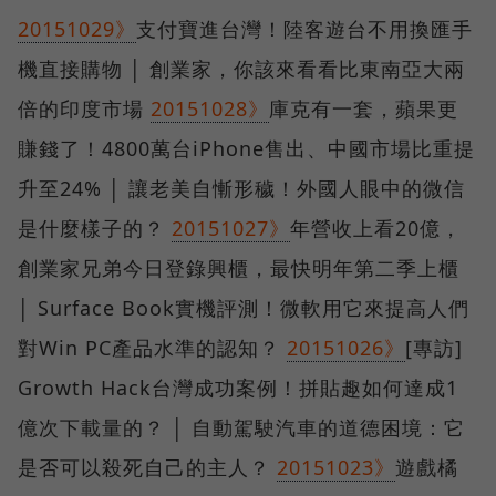
20151029》
支付寶進台灣！陸客遊台不用換匯手
機直接購物 │ 創業家，你該來看看比東南亞大兩
倍的印度市場
20151028》
庫克有一套，蘋果更
賺錢了！4800萬台iPhone售出、中國市場比重提
升至24% │ 讓老美自慚形穢！外國人眼中的微信
是什麼樣子的？
20151027》
年營收上看20億，
創業家兄弟今日登錄興櫃，最快明年第二季上櫃
│ Surface Book實機評測！微軟用它來提高人們
對Win PC產品水準的認知？
20151026》
[專訪]
Growth Hack台灣成功案例！拼貼趣如何達成1
億次下載量的？ │ 自動駕駛汽車的道德困境：它
是否可以殺死自己的主人？
20151023》
遊戲橘