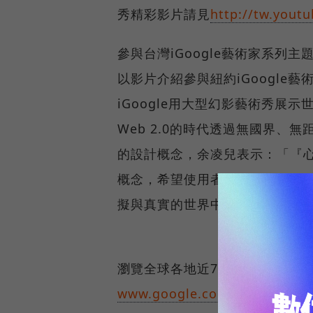
秀精彩影片請見
http://tw.you
參與台灣iGoogle藝術家系列主
以影片介紹參與紐約iGoogl
iGoogle用大型幻影藝術秀展
Web 2.0的時代透過無國界、無
的設計概念，余凌兒表示：「『心
概念，希望使用者能透過這組會
擬與真實的世界中搭起相互呼應
瀏覽全球各地近70名藝術家的完
www.google.com.tw/help/ig/a