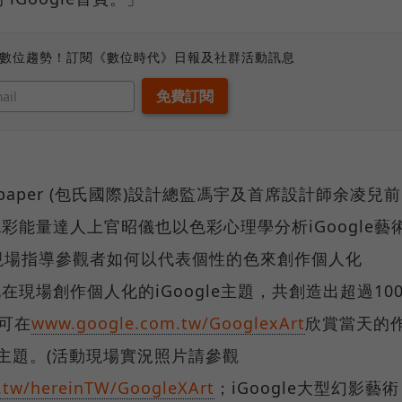
、數位趨勢！訂閱《數位時代》日報及社群活動訊息
Ppaper (包氏國際)設計總監馮宇及首席設計師余凌兒前
色彩能量達人上官昭儀也以色彩心理學分析iGoogle藝
現場指導參觀者如何以代表個性的色來創作個人化
地在現場創作個人化的iGoogle主題，共創造出超過10
後可在
www.google.com.tw/GooglexArt
欣賞當天的
首頁主題。(活動現場實況照片請參觀
m.tw/hereinTW/GoogleXArt
；iGoogle大型幻影藝術