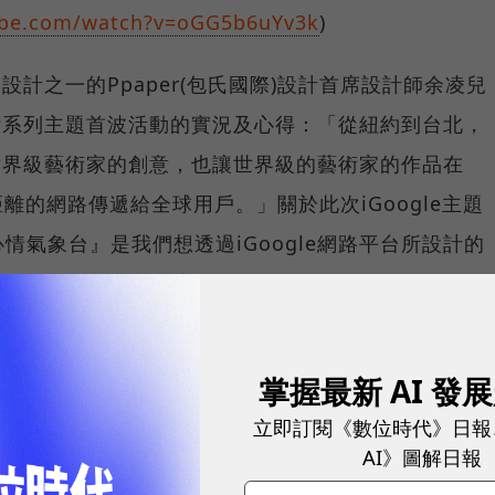
tube.com/watch?v=oGG5b6uYv3k
)
題設計之一的Ppaper(包氏國際)設計首席設計師余凌兒
e藝術系列主題首波活動的實況及心得：「從紐約到台北，
示世界級藝術家的創意，也讓世界級的藝術家的作品在
距離的網路傳遞給全球用戶。」關於此次iGoogle主題
情氣象台』是我們想透過iGoogle網路平台所設計的
隨著自然天氣變換圖案的設計，來常常變換心情，在虛
的橋樑。」
掌握最新 AI 發
整主題作品集，請至
立即訂閱《數位時代》日報
AI》圖解日報
rt/gallery.html
網站，或至YouTube欣賞作品及影片