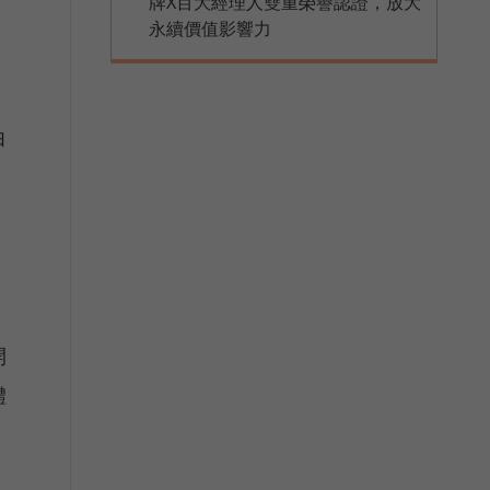
牌X百大經理人雙重榮譽認證，放大
永續價值影響力
由
開
體