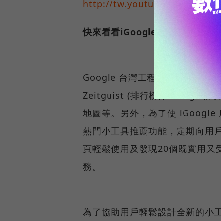
http://tw.youtube.com/watc
快來看看iGoogle台灣首頁有哪
Google 台灣工程師團隊一直致力
Zeitguist (排行榜)、Goo
地圖等。另外，為了使 iGoog
熱門小工具推薦功能，定期向用戶推
頁輕鬆使用及發現20個既實用又
務。
為了協助用戶輕鬆設計全新的小工具，