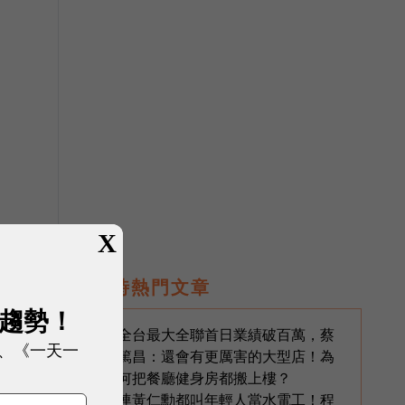
X
即時熱門文章
展趨勢！
全台最大全聯首日業績破百萬，蔡
1
、《一天一
篤昌：還會有更厲害的大型店！為
何把餐廳健身房都搬上樓？
連黃仁勳都叫年輕人當水電工！程
2