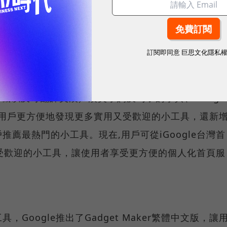
h?v=FWUd6Jtn6Yg
。
些新功能
訂閱即同意
巨思文化隱私
於不斷改進 iGoogle，最近在首頁逐步新增 YouTub
gle計算機以及可翻譯英漢／漢英字詞及句子的字典、Googl
le 用戶更方便地發現更多實用又受歡迎的小工具，還新
薦最熱門的小工具。現在,用戶可從iGoogle台灣首
受歡迎的小工具，讓使用者享受更方便的個人化首頁服
Google推出了Gadget Maker繁體中文版，讓