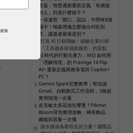
世嘉：智慧通膨重新定義「有價值
的人」到底什麼樣子？
一張遺照「開口」說話，中間有8道
3
關卡！翊嘉禮儀怎麼做出AI告別
權政策
式，讓逝者最後道別？
打造 AI 行銷飛輪！破解企業行銷
PR
e
「工具越多卻成效越差」的盲點
AI 時代的行動生產力：MSI 如何用
4
e
「理解情境」的 Prestige 14 Flip
增
AI+ 重新定義商務筆電與 Copilot+
PC？
Gemini Spark完整教學｜幫你讀
5
Gmail、自動跑完工作流程，3個超
實用情境一次看
皮克敏太多該放生哪隻？Pikmin
6
Bloom背包整理攻略：稀有飾品、
圖鑑與容量一次懂
讓永續成為看得見的力量！國際品
用
PR