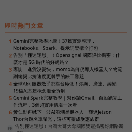
即時熱門文章
Gemini完整教學地圖！37篇實測整理，
1
Notebooks、Spark、提示詞架構全打包
告別「極速迷思」！Opensignal 國際評比揭密：什
2
麼才是 5G 時代的好網路？
專訪｜進貨沒變快，momo為何仍導入機器人？物流
3
副總揭比拚速度更棘手的缺工難題
全球AI伺服器幾乎都靠台廠做！鴻海、廣達、緯穎⋯
4
19檔AI基建概念股全拆解
Gemini Spark完整教學｜幫你讀Gmail、自動跑完工
5
作流程，3個超實用情境一次看
黃仁勳再喊下一波AI浪潮是機器人！輝達Jetson
6
Thor台鏈名單曝光，這些可望成受惠族群
告別極速迷思！台灣大哥大奪國際雙冠揭密好網路新
PR