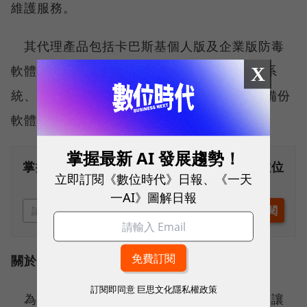
維護服務。
其代理產品包括卡巴斯基個人版及企業版防毒
軟體、Cyberoam UTM全方位網際網路安全系
X
統、Acronis True Image Home 2009還原備份
軟體、@CUBE家庭媒體儲存中心等。
掌握最新 AI 發展趨勢！
掌握最新AI、半導體、數位趨勢！訂閱《數位
立即訂閱《數位時代》日報、《一天
時代》日報及社群活動訊息
一AI》圖解日報
關於奕瑞科技客戶服務中心：
訂閱即同意
巨思文化隱私權政策
為了成為企業與個人資訊安全的最佳守護，讓