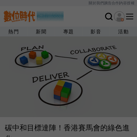
關於我們
廣告合作
內容授權
熱門
新聞
專題
影音
活動
碳中和目標達陣！香港賽馬會的綠色進