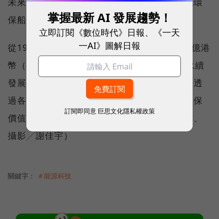
未來馬會甚至還將引進混合引擎發動的太陽能環
掌握最新 AI 發展趨勢！
保船。
立即訂閱《數位時代》日報、《一天
一AI》圖解日報
從1984年至今，香港賽馬會已經捐出超過7.5億港
幣（相當於新台幣30億元），用作與環保、永續
發展相關的綠色慈善作為。未來馬會內部還將透
過各項員工培訓計畫，讓這樣的綠色責任與環保
訂閱即同意
巨思文化隱私權政策
價值觀，從組織內部推廣至周遭社區。（採訪、
攝影╱謝佳宇）
關鍵字：
＃能源科技