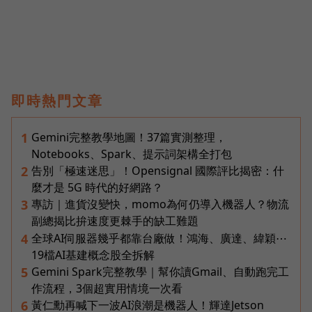
即時熱門文章
Gemini完整教學地圖！37篇實測整理，
1
Notebooks、Spark、提示詞架構全打包
告別「極速迷思」！Opensignal 國際評比揭密：什
2
麼才是 5G 時代的好網路？
專訪｜進貨沒變快，momo為何仍導入機器人？物流
3
副總揭比拚速度更棘手的缺工難題
全球AI伺服器幾乎都靠台廠做！鴻海、廣達、緯穎⋯
4
19檔AI基建概念股全拆解
Gemini Spark完整教學｜幫你讀Gmail、自動跑完工
5
作流程，3個超實用情境一次看
黃仁勳再喊下一波AI浪潮是機器人！輝達Jetson
6