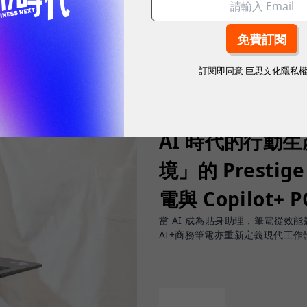
訂閱即同意
巨思文化隱私
2026.07.31
|
3C生活
AI 時代的行動
境」的 Prestige
電與 Copilot+ 
當 AI 成為貼身助理，筆電從效能競賽
AI+商務筆電亦重新定義現代工作