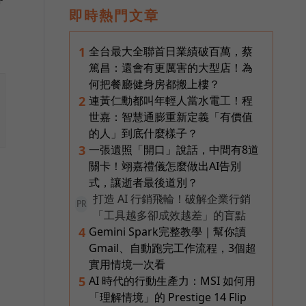
即時熱門文章
全台最大全聯首日業績破百萬，蔡
1
篤昌：還會有更厲害的大型店！為
何把餐廳健身房都搬上樓？
連黃仁勳都叫年輕人當水電工！程
2
世嘉：智慧通膨重新定義「有價值
的人」到底什麼樣子？
一張遺照「開口」說話，中間有8道
3
關卡！翊嘉禮儀怎麼做出AI告別
式，讓逝者最後道別？
打造 AI 行銷飛輪！破解企業行銷
PR
「工具越多卻成效越差」的盲點
Gemini Spark完整教學｜幫你讀
4
Gmail、自動跑完工作流程，3個超
實用情境一次看
AI 時代的行動生產力：MSI 如何用
5
「理解情境」的 Prestige 14 Flip