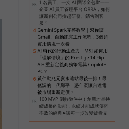
1 名員工、一支 AI 團隊全包辦——
PR
企業 AI 員工管理平台 ORRA，如何
讓新創公司撐起研發、銷售到客
服？
Gemini Spark完整教學｜幫你讀
4
Gmail、自動跑完工作流程，3個超
實用情境一次看
AI 時代的行動生產力：MSI 如何用
5
「理解情境」的 Prestige 14 Flip
AI+ 重新定義商務筆電與 Copilot+
PC？
黃仁勳兆元宴永遠站最後一排！最
6
低調的二代鄭平，憑什麼讓台達電
被市場重新定價？
100 MVP 倒數徵件中！創新才是持
PR
續成長的動能，永續才能成就傳奇
不敗的經典➤讓每一步改變被看見