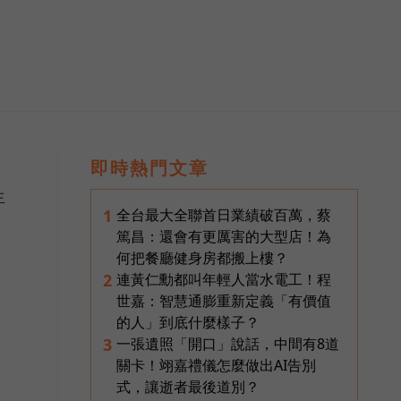
即時熱門文章
生
全台最大全聯首日業績破百萬，蔡
1
篤昌：還會有更厲害的大型店！為
何把餐廳健身房都搬上樓？
連黃仁勳都叫年輕人當水電工！程
2
世嘉：智慧通膨重新定義「有價值
的人」到底什麼樣子？
一張遺照「開口」說話，中間有8道
3
關卡！翊嘉禮儀怎麼做出AI告別
式，讓逝者最後道別？