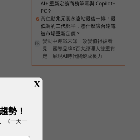
AI+ 重新定義商務筆電與 Copilot+
PC？
黃仁勳兆元宴永遠站最後一排！最
6
低調的二代鄭平，憑什麼讓台達電
被市場重新定價？
變動中迎戰未知，改變值得被看
PR
見！國際品牌X百大經理人雙重肯
定，展現AI時代關鍵成長力
X
展趨勢！
、《一天一