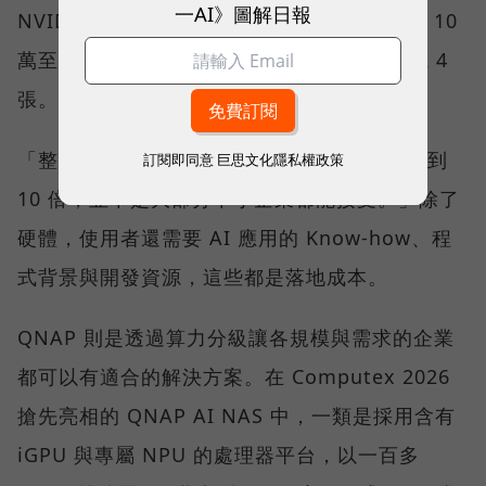
一AI》圖解日報
NVIDIA 顯示卡補足算力；一張卡約需新台幣 10
萬至 12 萬元，一張算不完，就得配置 2 張或 4
張。
「整體成本可能是過去單獨一台 NAS 的 5 倍到
訂閱即同意
巨思文化隱私權政策
10 倍，並不是大部分中小企業都能接受。」除了
硬體，使用者還需要 AI 應用的 Know-how、程
式背景與開發資源，這些都是落地成本。
QNAP 則是透過算力分級讓各規模與需求的企業
都可以有適合的解決方案。在 Computex 2026
搶先亮相的 QNAP AI NAS 中，一類是採用含有
iGPU 與專屬 NPU 的處理器平台，以一百多