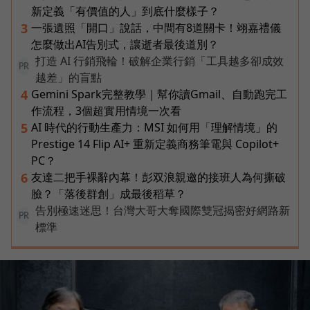
新定義「有價值的人」到底什麼樣子？
一張遺照「開口」說話，中間有8道關卡！翊嘉禮儀
3
怎麼做出AI告別式，讓逝者最後道別？
打造 AI 行銷飛輪！破解企業行銷「工具越多卻成效
PR
越差」的盲點
Gemini Spark完整教學｜幫你讀Gmail、自動跑完工
4
作流程，3個超實用情境一次看
AI 時代的行動生產力：MSI 如何用「理解情境」的
5
Prestige 14 Flip AI+ 重新定義商務筆電與 Copilot+
PC？
友達二把手裸辭內幕！彭双浪親邀的接班人為何撕破
6
臉？「落後群創」成最後稻草？
告別極速迷思！台灣大哥大奪國際雙冠揭密好網路新
PR
標準