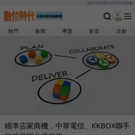
關於我們
廣告合作
內容授權
熱門
新聞
專題
影音
活動
瞄準店家商機，中華電信、KKBOX聯手