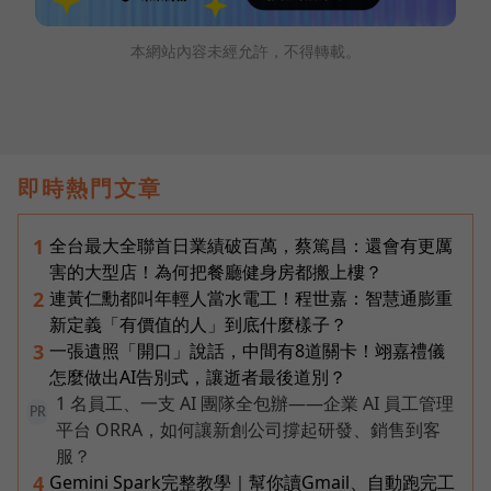
本網站內容未經允許，不得轉載。
即時熱門文章
全台最大全聯首日業績破百萬，蔡篤昌：還會有更厲
1
害的大型店！為何把餐廳健身房都搬上樓？
連黃仁勳都叫年輕人當水電工！程世嘉：智慧通膨重
2
新定義「有價值的人」到底什麼樣子？
一張遺照「開口」說話，中間有8道關卡！翊嘉禮儀
3
怎麼做出AI告別式，讓逝者最後道別？
1 名員工、一支 AI 團隊全包辦——企業 AI 員工管理
PR
平台 ORRA，如何讓新創公司撐起研發、銷售到客
服？
Gemini Spark完整教學｜幫你讀Gmail、自動跑完工
4