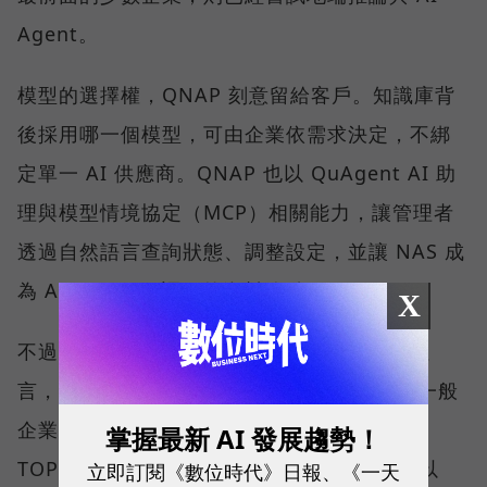
Agent。
模型的選擇權，QNAP 刻意留給客戶。知識庫背
後採用哪一個模型，可由企業依需求決定，不綁
定單一 AI 供應商。QNAP 也以 QuAgent AI 助
理與模型情境協定（MCP）相關能力，讓管理者
透過自然語言查詢狀態、調整設定，並讓 NAS 成
為 AI Agent 可調用的資料節點。
X
不過，劉文義沒有把這條路說得太容易。他坦
言，目前 NAS 硬體的 AI 運算能力仍有限。一般
企業期待的應用，可能需要約 300 到 800
掌握最新 AI 發展趨勢！
TOPS，甚至 1,000 TOPS，因此多數方案會以
立即訂閱《數位時代》日報、《一天