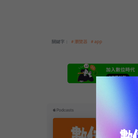
關鍵字：
＃瀏覽器
＃app
本