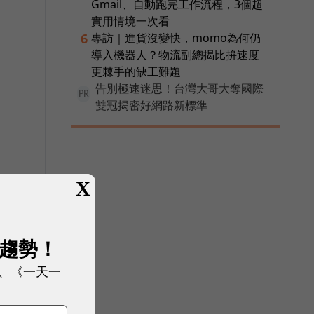
Gmail、自動跑完工作流程，3個超
實用情境一次看
專訪｜進貨沒變快，momo為何仍
6
導入機器人？物流副總揭比拚速度
更棘手的缺工難題
告別極速迷思！台灣大哥大奪國際
PR
雙冠揭密好網路新標準
X
展趨勢！
、《一天一