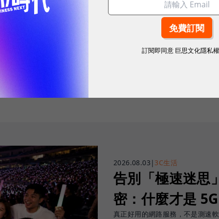
訂閱即同意
巨思文化隱私
往下滑看下一篇文章
2026.08.03
|
3C生活
告別「極速迷思」！
密：什麼才是 5
真正好用的網路服務，不是測速