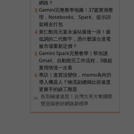
網路？
Gemini完整教學地圖！37篇實測整
3
理，Notebooks、Spark、提示詞
架構全打包
黃仁勳兆元宴永遠站最後一排！最
4
低調的二代鄭平，憑什麼讓台達電
被市場重新定價？
Gemini Spark完整教學｜幫你讀
5
Gmail、自動跑完工作流程，3個超
實用情境一次看
專訪｜進貨沒變快，momo為何仍
6
導入機器人？物流副總揭比拚速度
更棘手的缺工難題
告別極速迷思！台灣大哥大奪國際
PR
雙冠揭密好網路新標準