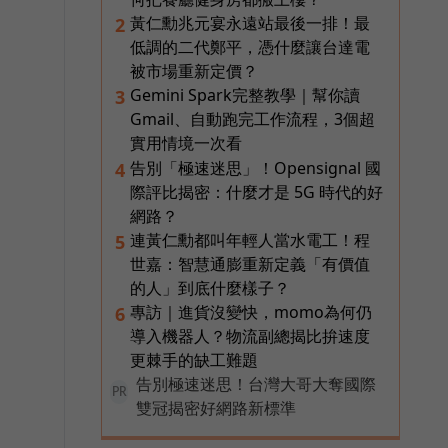
黃仁勳兆元宴永遠站最後一排！最
2
低調的二代鄭平，憑什麼讓台達電
被市場重新定價？
Gemini Spark完整教學｜幫你讀
3
Gmail、自動跑完工作流程，3個超
實用情境一次看
告別「極速迷思」！Opensignal 國
4
際評比揭密：什麼才是 5G 時代的好
網路？
連黃仁勳都叫年輕人當水電工！程
5
世嘉：智慧通膨重新定義「有價值
的人」到底什麼樣子？
專訪｜進貨沒變快，momo為何仍
6
導入機器人？物流副總揭比拚速度
更棘手的缺工難題
告別極速迷思！台灣大哥大奪國際
PR
雙冠揭密好網路新標準