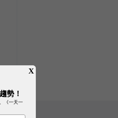
X
展趨勢！
、《一天一