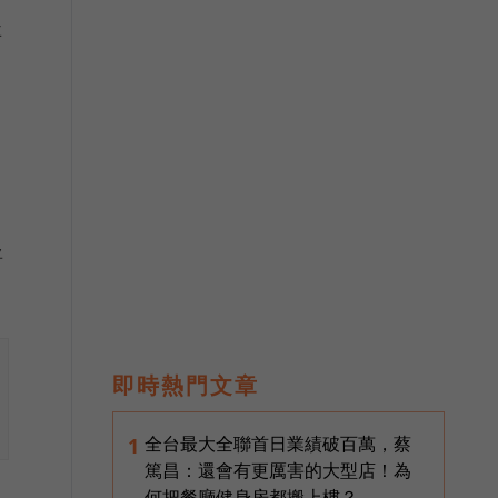
要
字
將
即時熱門文章
全台最大全聯首日業績破百萬，蔡
1
篤昌：還會有更厲害的大型店！為
何把餐廳健身房都搬上樓？