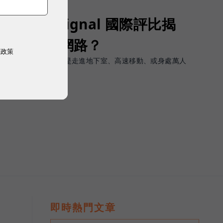
Opensignal 國際評比揭
G 時代的好網路？
權政策
軟體上的瞬間峰值，而是走進地下室、高速移動、或身處萬人
順暢且不中斷。
即時熱門文章