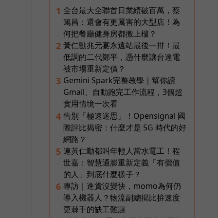
全台最大全聯首日業績破百萬，蔡
1
篤昌：還會有更厲害的大型店！為
何把餐廳健身房都搬上樓？
黃仁勳兆元宴永遠站最後一排！最
2
低調的二代鄭平，憑什麼讓台達電
被市場重新定價？
Gemini Spark完整教學｜幫你讀
3
Gmail、自動跑完工作流程，3個超
實用情境一次看
告別「極速迷思」！Opensignal 國
4
際評比揭密：什麼才是 5G 時代的好
網路？
連黃仁勳都叫年輕人當水電工！程
5
世嘉：智慧通膨重新定義「有價值
的人」到底什麼樣子？
專訪｜進貨沒變快，momo為何仍
6
導入機器人？物流副總揭比拚速度
更棘手的缺工難題