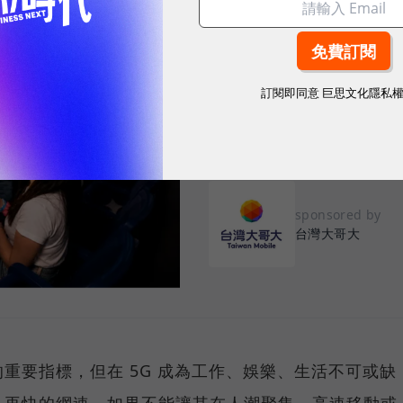
2026.08.03
|
3C生活
告別「極速迷思」！
密：什麼才是 5
訂閱即同意
巨思文化隱私
真正好用的網路服務，不是測速
演唱會時，網路連線依然穩定、
sponsored by
台灣大哥大
重要指標，但在 5G 成為工作、娛樂、生活不可或缺
，再快的網速，如果不能讓其在人潮聚集、高速移動或