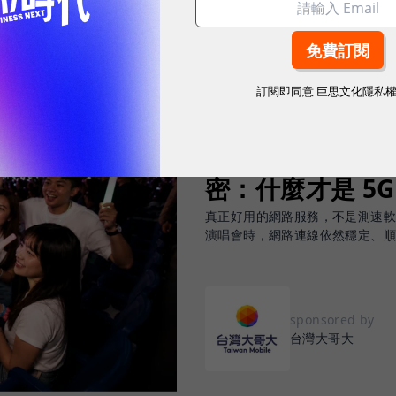
訂閱即同意
巨思文化隱私
2026.08.03
|
3C生活
告別「極速迷思」！
密：什麼才是 5
真正好用的網路服務，不是測速
演唱會時，網路連線依然穩定、
sponsored by
台灣大哥大