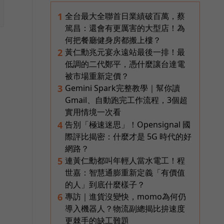
全台最大全聯首日業績破百萬，蔡
1
篤昌：還會有更厲害的大型店！為
何把餐廳健身房都搬上樓？
交
黃仁勳兆元宴永遠站最後一排！最
2
低調的二代鄭平，憑什麼讓台達電
被市場重新定價？
Gemini Spark完整教學｜幫你讀
3
Gmail、自動跑完工作流程，3個超
實用情境一次看
告別「極速迷思」！Opensignal 國
4
際評比揭密：什麼才是 5G 時代的好
網路？
連黃仁勳都叫年輕人當水電工！程
5
世嘉：智慧通膨重新定義「有價值
的人」到底什麼樣子？
專訪｜進貨沒變快，momo為何仍
6
導入機器人？物流副總揭比拚速度
更棘手的缺工難題