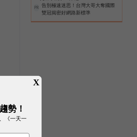
告別極速迷思！台灣大哥大奪國際
PR
雙冠揭密好網路新標準
X
展趨勢！
、《一天一