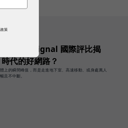
權政策
Opensignal 國際評比揭
G 時代的好網路？
軟體上的瞬間峰值，而是走進地下室、高速移動、或身處萬人
順暢且不中斷。