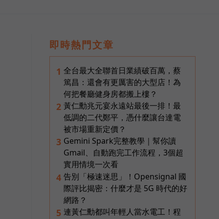
即時熱門文章
全台最大全聯首日業績破百萬，蔡
1
篤昌：還會有更厲害的大型店！為
何把餐廳健身房都搬上樓？
黃仁勳兆元宴永遠站最後一排！最
2
低調的二代鄭平，憑什麼讓台達電
被市場重新定價？
Gemini Spark完整教學｜幫你讀
3
Gmail、自動跑完工作流程，3個超
實用情境一次看
告別「極速迷思」！Opensignal 國
4
際評比揭密：什麼才是 5G 時代的好
網路？
連黃仁勳都叫年輕人當水電工！程
5