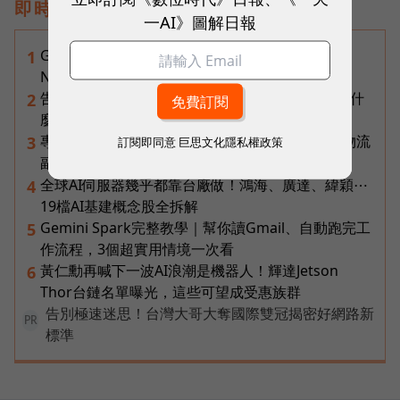
即時熱門文章
一AI》圖解日報
Gemini完整教學地圖！37篇實測整理，
1
Notebooks、Spark、提示詞架構全打包
告別「極速迷思」！Opensignal 國際評比揭密：什
2
麼才是 5G 時代的好網路？
專訪｜進貨沒變快，momo為何仍導入機器人？物流
3
訂閱即同意
巨思文化隱私權政策
副總揭比拚速度更棘手的缺工難題
全球AI伺服器幾乎都靠台廠做！鴻海、廣達、緯穎⋯
4
19檔AI基建概念股全拆解
Gemini Spark完整教學｜幫你讀Gmail、自動跑完工
5
作流程，3個超實用情境一次看
黃仁勳再喊下一波AI浪潮是機器人！輝達Jetson
6
Thor台鏈名單曝光，這些可望成受惠族群
告別極速迷思！台灣大哥大奪國際雙冠揭密好網路新
PR
標準