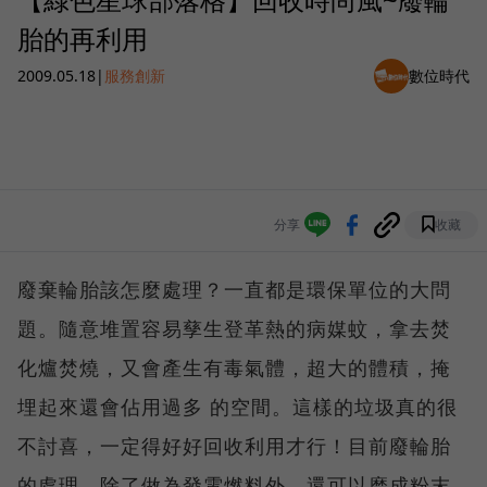
胎的再利用
2009.05.18
|
服務創新
數位時代
分享
收藏
廢棄輪胎該怎麼處理？一直都是環保單位的大問
題。隨意堆置容易孳生登革熱的病媒蚊，拿去焚
化爐焚燒，又會產生有毒氣體，超大的體積，掩
埋起來還會佔用過多 的空間。這樣的垃圾真的很
不討喜，一定得好好回收利用才行！目前廢輪胎
的處理，除了做為發電燃料外，還可以磨成粉末