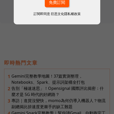
訂閱即同意
巨思文化隱私權政策
即時熱門文章
Gemini完整教學地圖！37篇實測整理，
1
Notebooks、Spark、提示詞架構全打包
告別「極速迷思」！Opensignal 國際評比揭密：什
2
麼才是 5G 時代的好網路？
專訪｜進貨沒變快，momo為何仍導入機器人？物流
3
副總揭比拚速度更棘手的缺工難題
Gemini Spark完整教學｜幫你讀Gmail、自動跑完工
4