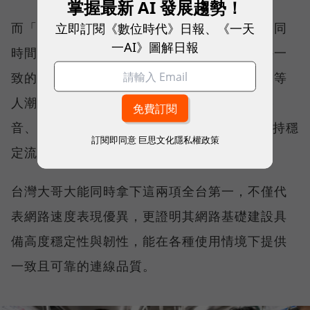
掌握最新 AI 發展趨勢！
立即訂閱《數位時代》日報、《一天
而「品質一致性」則是衡量電信業者可否在不同
一AI》圖解日報
時間、不同地點、不同網路負載下，都能維持一
致的網路服務品質。無論是在跨年晚會、球賽等
人潮密集場域，或是在高速移動時觀看串流影
音、傳送 LINE 訊息、分享社群動態，確保維持穩
訂閱即同意
巨思文化隱私權政策
定流暢，不因環境改變而明顯降速。
台灣大哥大能同時拿下這兩項全台第一，不僅代
表網路速度表現優異，更證明其網路基礎建設具
備高度穩定性與韌性，能在各種使用情境下提供
一致且可靠的連線品質。