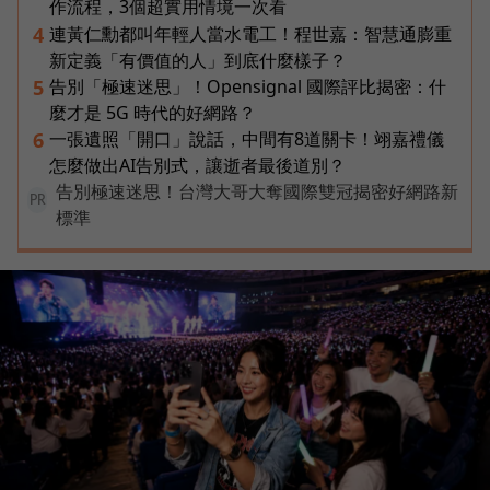
作流程，3個超實用情境一次看
連黃仁勳都叫年輕人當水電工！程世嘉：智慧通膨重
4
新定義「有價值的人」到底什麼樣子？
告別「極速迷思」！Opensignal 國際評比揭密：什
5
麼才是 5G 時代的好網路？
一張遺照「開口」說話，中間有8道關卡！翊嘉禮儀
6
怎麼做出AI告別式，讓逝者最後道別？
告別極速迷思！台灣大哥大奪國際雙冠揭密好網路新
PR
標準