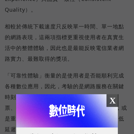
Quality）。
相較於傳統下載速度只反映單一時間、單一地點
的網路表現，這兩項指標更重視使用者在真實生
活中的整體體驗，因此也是最能反映電信業者網
路實力、最難取得的獎項。
「可靠性體驗」衡量的是使用者是否能順利完成
各種數位應用，因此，考驗的是網路服務在關鍵
時刻不中斷的能力。例如，搶購熱門演唱會門
X
票、秒殺限量商品、超商結帳掃描 QR Code，或
是重要的線上會議，都需要網路能即時回應、低
延遲且持續運作。