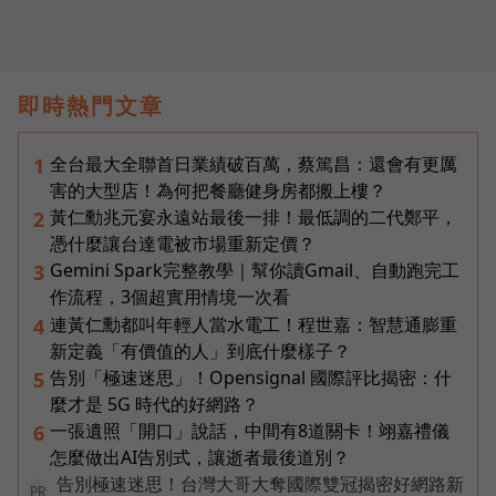
即時熱門文章
全台最大全聯首日業績破百萬，蔡篤昌：還會有更厲
1
害的大型店！為何把餐廳健身房都搬上樓？
黃仁勳兆元宴永遠站最後一排！最低調的二代鄭平，
2
憑什麼讓台達電被市場重新定價？
Gemini Spark完整教學｜幫你讀Gmail、自動跑完工
3
作流程，3個超實用情境一次看
連黃仁勳都叫年輕人當水電工！程世嘉：智慧通膨重
4
新定義「有價值的人」到底什麼樣子？
告別「極速迷思」！Opensignal 國際評比揭密：什
5
麼才是 5G 時代的好網路？
一張遺照「開口」說話，中間有8道關卡！翊嘉禮儀
6
怎麼做出AI告別式，讓逝者最後道別？
告別極速迷思！台灣大哥大奪國際雙冠揭密好網路新
PR