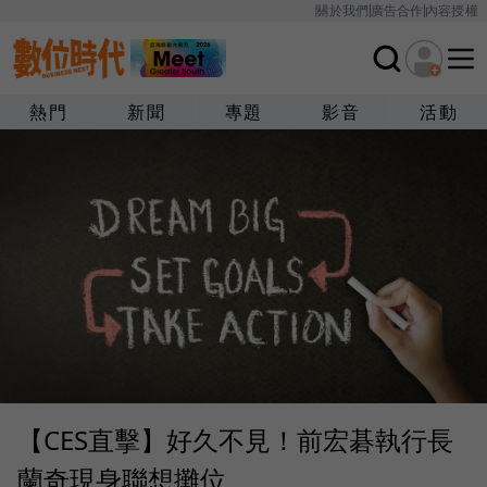
關於我們
廣告合作
內容授權
熱門
新聞
專題
影音
活動
【CES直擊】好久不見！前宏碁執行長
蘭奇現身聯想攤位