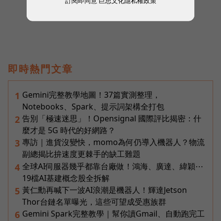
訂閱即同意
巨思文化隱私權政策
即時熱門文章
Gemini完整教學地圖！37篇實測整理，
1
Notebooks、Spark、提示詞架構全打包
告別「極速迷思」！Opensignal 國際評比揭密：什
2
麼才是 5G 時代的好網路？
專訪｜進貨沒變快，momo為何仍導入機器人？物流
3
副總揭比拚速度更棘手的缺工難題
全球AI伺服器幾乎都靠台廠做！鴻海、廣達、緯穎⋯
4
19檔AI基建概念股全拆解
黃仁勳再喊下一波AI浪潮是機器人！輝達Jetson
5
Thor台鏈名單曝光，這些可望成受惠族群
Gemini Spark完整教學｜幫你讀Gmail、自動跑完工
6