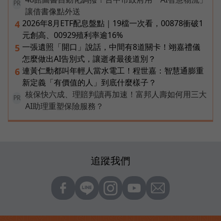
PR
讓借書像點外送
2026年8月ETF配息盤點｜19檔一次看，00878衝破1
4
元創高、00929殖利率逾16%
一張遺照「開口」說話，中間有8道關卡！翊嘉禮儀
5
怎麼做出AI告別式，讓逝者最後道別？
連黃仁勳都叫年輕人當水電工！程世嘉：智慧通膨重
6
新定義「有價值的人」到底什麼樣子？
核保快六成、理賠判讀再加速！富邦人壽如何用三大
PR
AI助理重塑保險服務？
追蹤我們