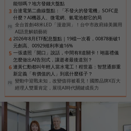
能領嗎？地方發錢大盤點
台達電第二曲線盤點：「不發火的發電機」SOFC是
3
什麼？AI機器人、微電網、氫電池都它的局
全台首創48米LED「漫遊洞」！台中市政府綠美圖用
PR
AI語意解鎖藝術
2026年8月ETF配息盤點｜19檔一次看，00878衝破1
4
元創高、00929殖利率逾16%
一張遺照「開口」說話，中間有8道關卡！翊嘉禮儀
5
怎麼做出AI告別式，讓逝者最後道別？
連黃仁勳都叫年輕人當水電工！程世嘉：智慧通膨重
6
新定義「有價值的人」到底什麼樣子？
變動中迎戰未知，改變值得被看見！國際品牌X百大
PR
經理人雙重肯定，展現AI時代關鍵成長力