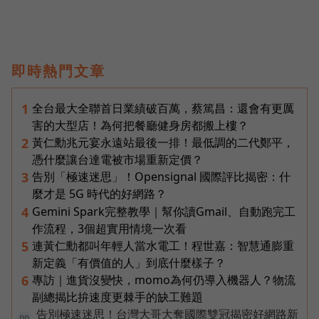
即時熱門文章
全台最大全聯首日業績破百萬，蔡篤昌：還會有更厲
1
害的大型店！為何把餐廳健身房都搬上樓？
黃仁勳兆元宴永遠站最後一排！最低調的二代鄭平，
2
憑什麼讓台達電被市場重新定價？
告別「極速迷思」！Opensignal 國際評比揭密：什
3
麼才是 5G 時代的好網路？
Gemini Spark完整教學｜幫你讀Gmail、自動跑完工
4
作流程，3個超實用情境一次看
連黃仁勳都叫年輕人當水電工！程世嘉：智慧通膨重
5
新定義「有價值的人」到底什麼樣子？
專訪｜進貨沒變快，momo為何仍導入機器人？物流
6
副總揭比拚速度更棘手的缺工難題
告別極速迷思！台灣大哥大奪國際雙冠揭密好網路新