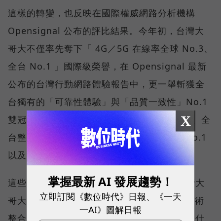
這樣的轉變，也反映在國際權威網路分析機構
Opensignal 公布的評比結果。今年初，台灣大
哥大不僅率先奪下「 4G／5G 在線率全球 No.3、
全台 No.1 」國際級榮譽，在 Opensignal 最新
公布的台灣行動網路體驗報告中，更一舉斬獲全
台獨有的「可靠性體驗」與「品質一致性」No.1
X
雙冠王，同時，包辦全台整體影音體驗 No.1、全
台整體語音體驗 No.1、全台 5G 語音體驗 No.1
以及全台網路在線率 No.1 多項榮譽。
掌握最新 AI 發展趨勢！
這些獎項反映的不只是網路順暢，更代表台灣大
立即訂閱《數位時代》日報、《一天
哥大長期投入頻譜布局、基地台建設與 5G 技術
一AI》圖解日報
整合所累積的成果，也讓外界重新思考：究竟什