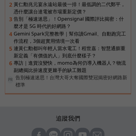
黃仁勳兆元宴永遠站最後一排！最低調的二代鄭平，
2
憑什麼讓台達電被市場重新定價？
告別「極速迷思」！Opensignal 國際評比揭密：什
3
麼才是 5G 時代的好網路？
Gemini Spark完整教學｜幫你讀Gmail、自動跑完工
4
作流程，3個超實用情境一次看
連黃仁勳都叫年輕人當水電工！程世嘉：智慧通膨重
5
新定義「有價值的人」到底什麼樣子？
專訪｜進貨沒變快，momo為何仍導入機器人？物流
6
副總揭比拚速度更棘手的缺工難題
告別極速迷思！台灣大哥大奪國際雙冠揭密好網路新
PR
標準
追蹤我們