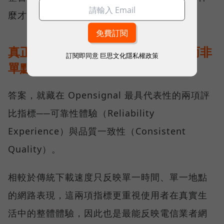
麼才是真正的好網路？
真正的好網路，比的是長期穩定、而非
訂閱即同意
巨思文化隱私權政策
單點測速
答案，就藏在 Opensignal 最具代表性的兩項評
比指標──可靠性體驗（Reliability
Experience）與品質一致性（Consistent
Quality）。
相較於傳統下載速度只反映單一時間、單一地點
的網路表現，這兩項指標更重視使用者在真實生
活中的整體體驗，因此也是最能反映電信業者網