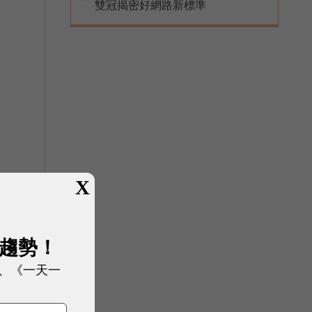
雙冠揭密好網路新標準
X
展趨勢！
、《一天一