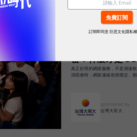
訂閱即同意
巨思文化隱私
2026.08.03
|
3C生活
告別「極速迷思」！
密：什麼才是 5
真正好用的網路服務，不是測速
演唱會時，網路連線依然穩定、
sponsored by
台灣大哥大