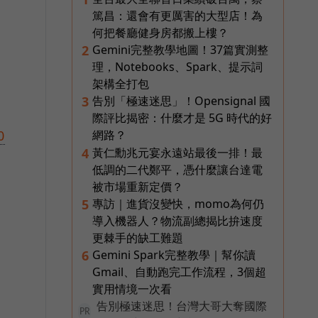
篤昌：還會有更厲害的大型店！為
何把餐廳健身房都搬上樓？
Gemini完整教學地圖！37篇實測整
2
理，Notebooks、Spark、提示詞
架構全打包
告別「極速迷思」！Opensignal 國
3
際評比揭密：什麼才是 5G 時代的好
網路？
0
黃仁勳兆元宴永遠站最後一排！最
4
低調的二代鄭平，憑什麼讓台達電
被市場重新定價？
專訪｜進貨沒變快，momo為何仍
5
導入機器人？物流副總揭比拚速度
更棘手的缺工難題
Gemini Spark完整教學｜幫你讀
6
Gmail、自動跑完工作流程，3個超
實用情境一次看
告別極速迷思！台灣大哥大奪國際
PR