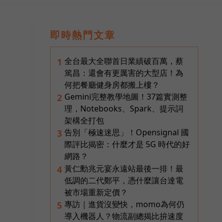
即時熱門文章
全台最大全聯首日業績破百萬，蔡
1
篤昌：還會有更厲害的大型店！為
何把餐廳健身房都搬上樓？
Gemini完整教學地圖！37篇實測整
2
理，Notebooks、Spark、提示詞
架構全打包
告別「極速迷思」！Opensignal 國
3
際評比揭密：什麼才是 5G 時代的好
網路？
黃仁勳兆元宴永遠站最後一排！最
4
低調的二代鄭平，憑什麼讓台達電
被市場重新定價？
專訪｜進貨沒變快，momo為何仍
5
導入機器人？物流副總揭比拚速度