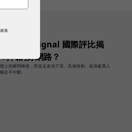
權政策
Opensignal 國際評比揭
G 時代的好網路？
軟體上的瞬間峰值，而是走進地下室、高速移動、或身處萬人
順暢且不中斷。