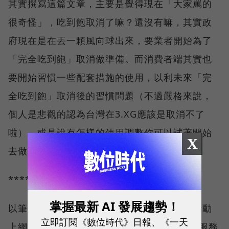
其實撰寫這篇文章，主要是覺得現在「大家罵的
很奇怪」，吃到飽取消了嘛？還沒有嘛，其實政
府現在是在丟一顆風向球出來，要業者開始為了
「完全吃到飽」取消做準備。而消費者端其實也
要開始習慣一些配套措施的使用，以利未來「完
全吃到飽」取消後的習慣問題（不過嚴格來說，
個人是悲觀的認為台灣在3.XG應該是取消不了
啦）。或是說有怎樣的使用調整你可以試著開始
X
去做，減少不必要的資源浪費。
**** ### ###
掌握最新 AI 發展趨勢！
以筆者自己所使用的威寶電信來說，只要有行動
立即訂閱《數位時代》日報、《一天
上網是包月的費率，皆可以免費使用WiFly的服務