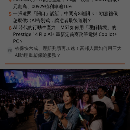
元創高、00929殖利率逾16%
一張遺照「開口」說話，中間有8道關卡！翊嘉禮儀
5
怎麼做出AI告別式，讓逝者最後道別？
AI 時代的行動生產力：MSI 如何用「理解情境」的
6
Prestige 14 Flip AI+ 重新定義商務筆電與 Copilot+
PC？
核保快六成、理賠判讀再加速！富邦人壽如何用三大
PR
AI助理重塑保險服務？