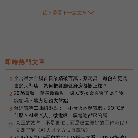
往下滑看下一篇文章
即時熱門文章
全台最大全聯首日業績破百萬，蔡篤昌：還會有更厲
1
害的大型店！為何把餐廳健身房都搬上樓？
2026普發一萬最新進度｜國民支援金通過了嗎？我
2
能領嗎？地方發錢大盤點
台達電第二曲線盤點：「不發火的發電機」SOFC是
3
什麼？AI機器人、微電網、氫電池都它的局
真正的效率，不是更忙，而是建立更好的工作流程！
PR
立即了解《AI 人才全方位實戰課》
2026年8月ETF配息盤點｜19檔一次看，00878衝破1
4