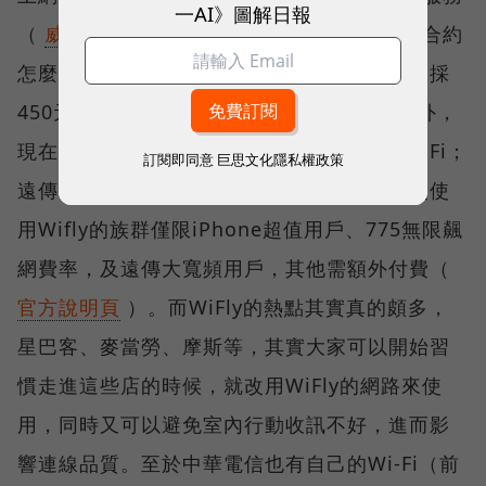
一AI》圖解日報
（
威寶官方說明
，會不會延長，我想就是看合約
怎麼簽了）；台灣大哥大的用戶，行動月租費採
450元以上方案者，除了WiFly可以免費使用外，
現在台灣大哥大自己也在建設專屬的TMW WiFi；
訂閱即同意
巨思文化隱私權政策
遠傳自己的子公司最不照顧自己的用戶，免費使
用Wifly的族群僅限iPhone超值用戶、775無限飆
網費率，及遠傳大寬頻用戶，其他需額外付費（
官方說明頁
）。而WiFly的熱點其實真的頗多，
星巴客、麥當勞、摩斯等，其實大家可以開始習
慣走進這些店的時候，就改用WiFly的網路來使
用，同時又可以避免室內行動收訊不好，進而影
響連線品質。至於中華電信也有自己的Wi-Fi（前