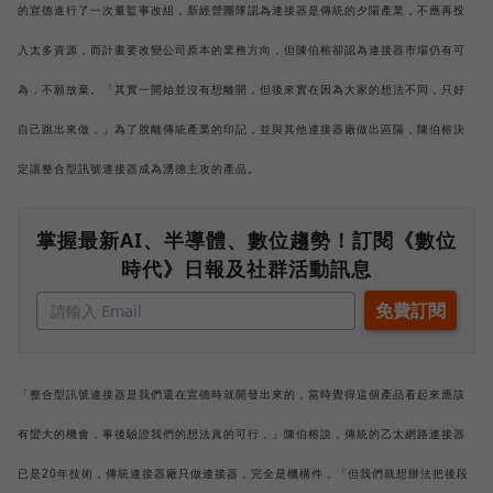
的宣德進行了一次董監事改組，新經營團隊認為連接器是傳統的夕陽產業，不應再投
入太多資源，而計畫要改變公司原本的業務方向，但陳伯榕卻認為連接器市場仍有可
為，不願放棄。「其實一開始並沒有想離開，但後來實在因為大家的想法不同，只好
自己跳出來做，」為了脫離傳統產業的印記，並與其他連接器廠做出區隔，陳伯榕決
定讓整合型訊號連接器成為湧德主攻的產品。
掌握最新AI、半導體、數位趨勢！訂閱《數位
時代》日報及社群活動訊息
「整合型訊號連接器是我們還在宣德時就開發出來的，當時覺得這個產品看起來應該
有蠻大的機會，事後驗證我們的想法真的可行，」陳伯榕說，傳統的乙太網路連接器
已是20年技術，傳統連接器廠只做連接器，完全是機構件，「但我們就想辦法把後段