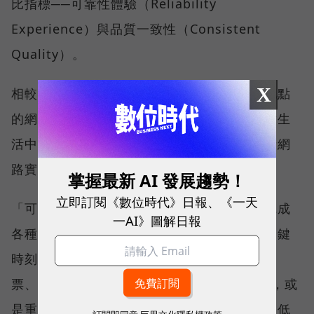
比指標──可靠性體驗（Reliability
Experience）與品質一致性（Consistent
Quality）。
X
相較於傳統下載速度只反映單一時間、單一地點
的網路表現，這兩項指標更重視使用者在真實生
活中的整體體驗，因此也是最能反映電信業者網
路實力、最難取得的獎項。
掌握最新 AI 發展趨勢！
立即訂閱《數位時代》日報、《一天
「可靠性體驗」衡量的是使用者是否能順利完成
一AI》圖解日報
各種數位應用，因此，考驗的是網路服務在關鍵
時刻不中斷的能力。例如，搶購熱門演唱會門
票、秒殺限量商品、超商結帳掃描 QR Code，或
是重要的線上會議，都需要網路能即時回應、低