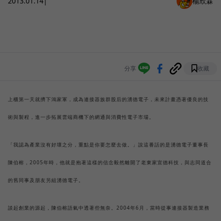
2013.01.14
|
楊欣霖
分享
收藏
上櫃第一天就擠下鴻家軍，成為連接器族群股后的湧德電子，未來計畫憑著優良的技
術與製程，進一步拓展雲端商機下的網通與消費性電子市場。
「我認為產業沒有好壞之分，重點是你要怎麼去做。」說這番話的是湧德電子董事長
陳伯榕，2005年時，他就是抱著這樣的信念毅然離開了老東家宣德科技，與志同道合
的舊同事及朋友另組湧德電子。
談起創業的源起，陳伯榕語氣中透著些無奈。2004年6月，當時從事連接器製造業務