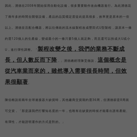
因此，湧德在2008年開始採用自動化設備，很多重要動作改由機器進行。為此湧德花
了兩年多的時間去開發設備，產品的品質穩定度從此提高很多，效率更是原本的一倍
以上。湧德並且配合機器，將以往傳統的流水線製程改成豐田式U型製程，讓原本一條
約需120個人的生產線，變成最小的一條只要5個人就足夠，而且還可以拆成大U或小
製程改變之後，我們的業務不斷成
U，進行彈性調整。「
長，但人數反而下降
這個概念是
，」湧德總經理陳旻徹說，
從汽車業而來的，雖然導入需要很長時間，但效
果很顯著
。
陳伯榕說前兩年全球連接器大缺貨時，其他廠商交貨期約需36周，但湧德卻是8周就
可交貨，「那是讓我們打響知名度的一年，也唯有在缺貨的時候才能看出誰有產能、
有彈性，才能證明運作的方式是對的。」