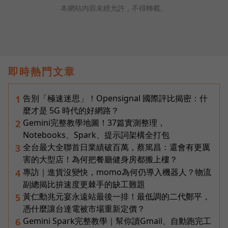
本網站內容未經允許，不得轉載。
即時熱門文章
告別「極速迷思」！Opensignal 國際評比揭密：什
1
麼才是 5G 時代的好網路？
Gemini完整教學地圖！37篇實測整理，
2
Notebooks、Spark、提示詞架構全打包
全台最大全聯首日業績破百萬，蔡篤昌：還會有更厲
3
害的大型店！為何把餐廳健身房都搬上樓？
專訪｜進貨沒變快，momo為何仍導入機器人？物流
4
副總揭比拚速度更棘手的缺工難題
黃仁勳兆元宴永遠站最後一排！最低調的二代鄭平，
5
憑什麼讓台達電被市場重新定價？
Gemini Spark完整教學｜幫你讀Gmail、自動跑完工
6