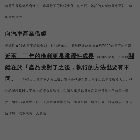
的電子電路都整合進去，這樣除了可以縮小所占的空間，雜訊的抑制效果也更好，功
能會更強大。」
向汽車產業借鏡
經過只有20名員工的草創期，短短數年內，湧德已經成為擁有約7000名員工的公司，
近兩、三年的獲利更是跳躍性成長
關
。陳伯榕認為，其中的
鍵在於「產品挑對了之後，執行的方法也要有不
同。」
他指出，連接器之所以讓人覺得是傳統產業，主要因為需要很多人力。傳
統的製程是以人工為主的流水線製程，每個作業員都是坐著完成日復一日的單一動
作，如此不單效率不好，人員的流動率也高，而且只要一增加訂單，設備跟人工也必
須增加，成本成為一大負擔。