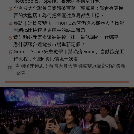
Notebooks、Spark、提示詞架構全打包
全台最大全聯首日業績破百萬，蔡篤昌：還會有更厲
3
害的大型店！為何把餐廳健身房都搬上樓？
專訪｜進貨沒變快，momo為何仍導入機器人？物流
4
副總揭比拚速度更棘手的缺工難題
黃仁勳兆元宴永遠站最後一排！最低調的二代鄭平，
5
憑什麼讓台達電被市場重新定價？
Gemini Spark完整教學｜幫你讀Gmail、自動跑完工
6
作流程，3個超實用情境一次看
告別極速迷思！台灣大哥大奪國際雙冠揭密好網路新
PR
標準