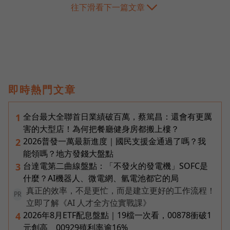
往下滑看下一篇文章
即時熱門文章
全台最大全聯首日業績破百萬，蔡篤昌：還會有更厲
1
害的大型店！為何把餐廳健身房都搬上樓？
2026普發一萬最新進度｜國民支援金通過了嗎？我
2
能領嗎？地方發錢大盤點
台達電第二曲線盤點：「不發火的發電機」SOFC是
3
什麼？AI機器人、微電網、氫電池都它的局
真正的效率，不是更忙，而是建立更好的工作流程！
PR
立即了解《AI 人才全方位實戰課》
2026年8月ETF配息盤點｜19檔一次看，00878衝破1
4
元創高、00929殖利率逾16%