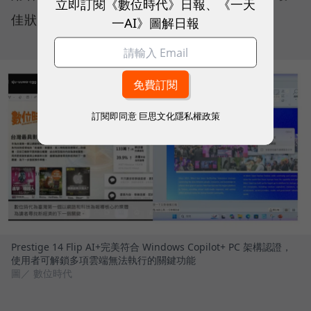
立即訂閱《數位時代》日報、《一天
佳狀態。
一AI》圖解日報
訂閱即同意
巨思文化隱私權政策
Prestige 14 Flip AI+完美符合 Windows Copilot+ PC 架構認證，
使用者可解鎖多項雲端無法執行的關鍵功能
圖／ 數位時代