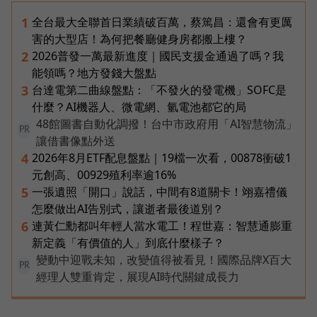
全台最大全聯首日業績破百萬，蔡篤昌：還會有更厲
1
害的大型店！為何把餐廳健身房都搬上樓？
2026普發一萬最新進度｜國民支援金通過了嗎？我
2
能領嗎？地方發錢大盤點
台達電第二曲線盤點：「不發火的發電機」SOFC是
3
什麼？AI機器人、微電網、氫電池都它的局
48館圖書自動化調撥！台中市政府用「AI智慧物流」
PR
讓借書像點外送
2026年8月ETF配息盤點｜19檔一次看，00878衝破1
4
元創高、00929殖利率逾16%
一張遺照「開口」說話，中間有8道關卡！翊嘉禮儀
5
怎麼做出AI告別式，讓逝者最後道別？
連黃仁勳都叫年輕人當水電工！程世嘉：智慧通膨重
6
新定義「有價值的人」到底什麼樣子？
變動中迎戰未知，改變值得被看見！國際品牌X百大
PR
經理人雙重肯定，展現AI時代關鍵成長力