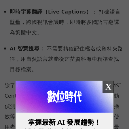
即時字幕翻譯（Live Captions）：
打破語言
壁壘，跨國視訊會議時，即時將多國語言翻譯
為繁體中文。
AI 智慧搜尋：
不需要精確記住檔名或資料夾路
徑，用自然語言就能從茫茫資料海中精準查找
目標檔案。
除了微軟的生態系，MSI 更導入獨家研發的 MSI
X
Center 中控軟體，其中「AI 智慧引擎」能自動
偵測使用情境（如視訊會議、文書處理、影音播
放等），主動調節各項硬體設定與效能表現，使
掌握最新 AI 發展趨勢！
用者無需動手調整參數，系統便能持續維持在最