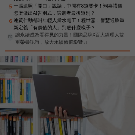
一張遺照「開口」說話，中間有8道關卡！翊嘉禮儀
5
怎麼做出AI告別式，讓逝者最後道別？
連黃仁勳都叫年輕人當水電工！程世嘉：智慧通膨重
6
新定義「有價值的人」到底什麼樣子？
讓永續成為看得見的力量！國際品牌X百大經理人雙
PR
重榮譽認證，放大永續價值影響力