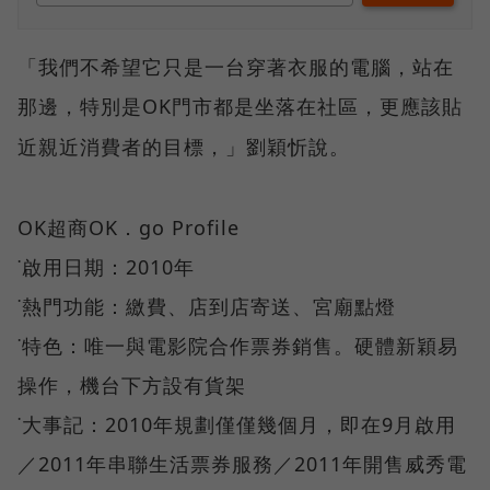
「我們不希望它只是一台穿著衣服的電腦，站在
那邊，特別是OK
門市都是坐落在社區，更應該貼
近親近消費者的目標，」劉穎忻說。
OK超商OK．go Profile
˙啟用日期：2010年
˙熱門功能：繳費、店到店寄送、宮廟點燈
˙特色：唯一與電影院合作票券銷售。硬體新穎易
操作，機台下方設有貨架
˙大事記：2010年規劃僅僅幾個月，即在9月啟用
／2011年串聯生活票券服務／2011年開售威秀電