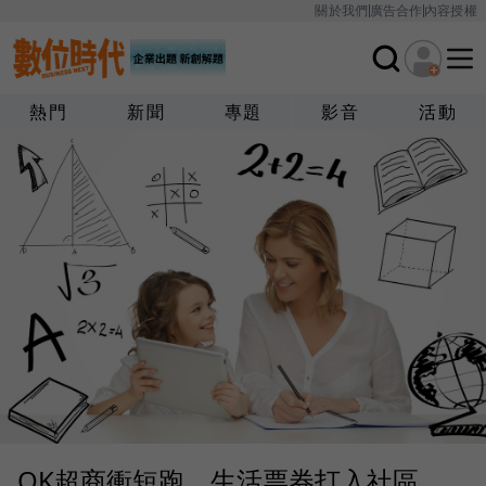
關於我們
廣告合作
內容授權
熱門
新聞
專題
影音
活動
OK超商衝短跑，生活票券打入社區