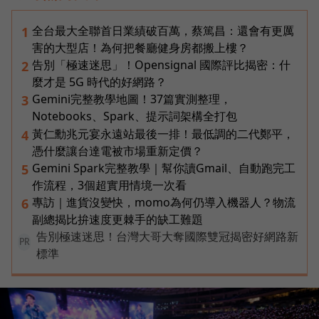
全台最大全聯首日業績破百萬，蔡篤昌：還會有更厲
1
害的大型店！為何把餐廳健身房都搬上樓？
告別「極速迷思」！Opensignal 國際評比揭密：什
2
麼才是 5G 時代的好網路？
Gemini完整教學地圖！37篇實測整理，
3
Notebooks、Spark、提示詞架構全打包
黃仁勳兆元宴永遠站最後一排！最低調的二代鄭平，
4
憑什麼讓台達電被市場重新定價？
Gemini Spark完整教學｜幫你讀Gmail、自動跑完工
5
作流程，3個超實用情境一次看
專訪｜進貨沒變快，momo為何仍導入機器人？物流
6
副總揭比拚速度更棘手的缺工難題
告別極速迷思！台灣大哥大奪國際雙冠揭密好網路新
PR
標準