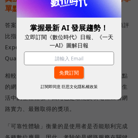
單點測速
答案，就藏在 Opensignal 最具代表性的兩項評
掌握最新 AI 發展趨勢！
比指標──可靠性體驗（Reliability
立即訂閱《數位時代》日報、《一天
一AI》圖解日報
Experience）與品質一致性（Consistent
Quality）。
相較於傳統下載速度只反映單一時間、單一地點
的網路表現，這兩項指標更重視使用者在真實生
訂閱即同意
巨思文化隱私權政策
活中的整體體驗，因此也是最能反映電信業者網
路實力、最難取得的獎項。
「可靠性體驗」衡量的是使用者是否能順利完成
各種數位應用，因此，考驗的是網路服務在關鍵