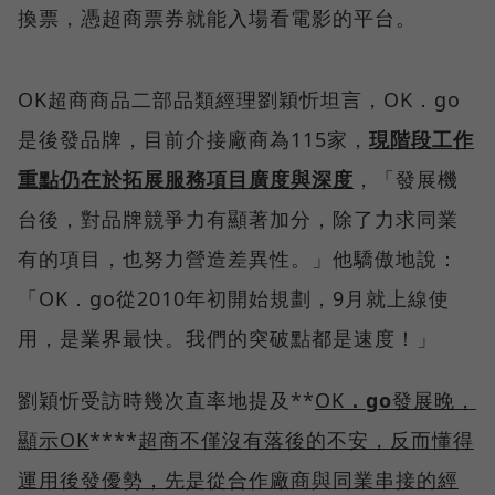
換票，憑超商票券就能入場看電影的平台。
OK超商商品二部品類經理劉穎忻坦言，OK．go
是後發品牌，目前介接廠商為115家，
現階段工作
重點仍在於拓展服務項目廣度與深度
，「發展機
台後，對品牌競爭力有顯著加分，除了力求同業
有的項目，也努力營造差異性。」他驕傲地說：
「OK．go從2010年初開始規劃，9月就上線使
用，是業界最快。我們的突破點都是速度！」
劉穎忻受訪時幾次直率地提及**
OK
．go
發展晚，
顯示OK
****
超商不僅沒有落後的不安，反而懂得
運用後發優勢，先是從合作廠商與同業串接的經