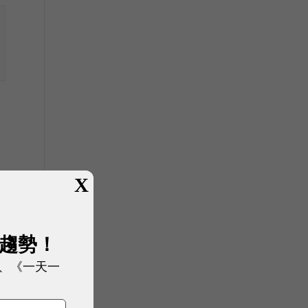
X
展趨勢！
、《一天一
後