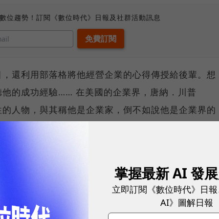
、數位趨勢！訂閱《數位時代》日報及社群活動訊息
目，還利用部落格將他經營企業的心得傳授給後輩。想
他的成功經驗…… 在美國的企業界，唐納．川普
個傳奇性的人物，與其稱他是企業家，倒不如說他是企業界的
地產發跡，事業範圍橫跨賭場、運動休閒和大眾運輸業，
了90年代，由於網路產業泡沫化、經濟蕭條，川普無
下92億美元的天文數字。但是川普旋即憑著商業天賦
掌握最新 AI 發
美元的債務，川普集團也成為全球最大的賭場飯店及遊
立即訂閱《數位時代》日報
媒體業發展，不只出書、開電視節目，甚至辦了一個名
AI》圖解日報
y」的教育機構，並開始利用部落格將他經營企業的心得傳授給