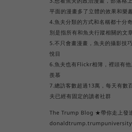
3.想看魚夫的政治漫畫，部落格
平面的漫畫多了立體的效果和
4.魚夫分類的方式和名稱都十分
別是指所有和魚夫行蹤相關的
5.不只會畫漫畫，魚夫的攝影技
悅目
6.魚夫也有Flickr相簿，裡
羨慕
7.總訪客數超過13萬，每天有
夫已經有固定的讀者社群
The Trump Blog ★帶你走上
donaldtrump.trumpuniversit