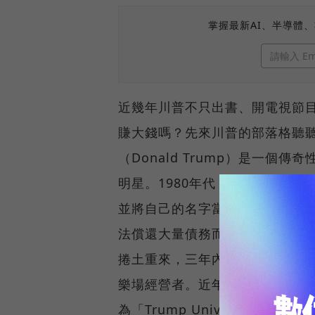
掌握最新AI、半導體
近幾年川普不只出書、開電視節
賺大錢嗎？先來川普的部落格聽聽
（Donald Trump）是一
明星。1980年代，川普靠著房
並將自己的名字當成品牌經營。到
法償還大量債務而宣告破產，共欠
捲土重來，三年內便還清了45億
樂場經營者。近年來，川普轉往
為「Trump Universit