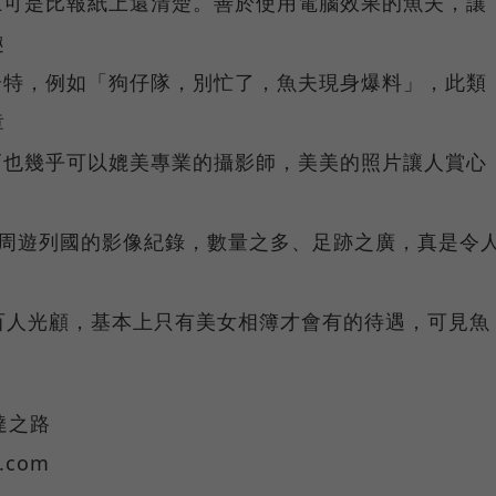
上可是比報紙上還清楚。善於使用電腦效果的魚夫，讓
樂趣
奇特，例如「狗仔隊，別忙了，魚夫現身爆料」，此類
文章
巧也幾乎可以媲美專業的攝影師，美美的照片讓人賞心
頭有他周遊列國的影像紀錄，數量之多、足跡之廣，真是令
數百人光顧，基本上只有美女相簿才會有的待遇，可見魚
發達之路
y.com