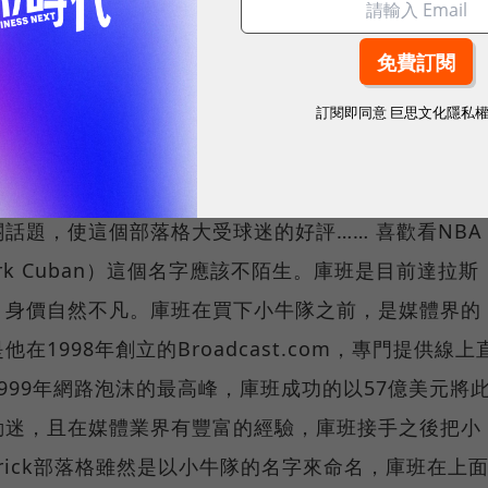
落格聽聽他的成功經驗。
親近經營者形象
訂閱即同意
巨思文化隱私
BA小牛隊的老闆，更是個瘋狂運動迷。在這裡他大談
話題，使這個部落格大受球迷的好評…… 喜歡看NBA
k Cuban）這個名字應該不陌生。庫班是目前達拉斯
，身價自然不凡。庫班在買下小牛隊之前，是媒體界的
1998年創立的Broadcast.com，專門提供線上
999年網路泡沫的最高峰，庫班成功的以57億美元將
動迷，且在媒體業界有豐富的經驗，庫班接手之後把小
verick部落格雖然是以小牛隊的名字來命名，庫班在上