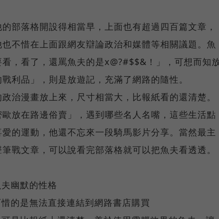
他的部落格開設得相當早，上面也有超過四百篇文章，
他也不惜在上面跟網友辯論政治和媒體等相關議題。魚
看，看了，還罵魚夫的是x@?#$$&！」，可想而知
的戰利品」，則是放遊記，充滿了網路的隨性。
的政治漫畫放上來，尺寸相當大，比報紙看的還清楚。
密歐放在路邊俗賣」，遇到哪些名人名嘴，這些生活點
喜愛的運動，他還不忘來一段騎馬影片分享。當然最主
聲筆戰文章，可以說看完部落格就可以把魚夫看透透。
。
現魚夫幽默的性格
，可惜的是無法直接連結到網路書店購買