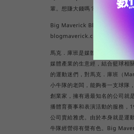
輩。想賺大錢嗎？先來川普的部
Big Maverick Blog ★塑造
blogmaverick.com
馬克．庫班是媒體創業家，也是N
媒體產業的生意經，結合籃球相關
的運動迷們，對馬克．庫班（Mar
小牛隊的老闆，能夠養一支球隊
創業家，擁有過最知名的公司就是他在
播體育賽事和表演活動的服務，1
公司賣給雅虎。由於本身就是運
牛隊經營得有聲有色。Big Ma