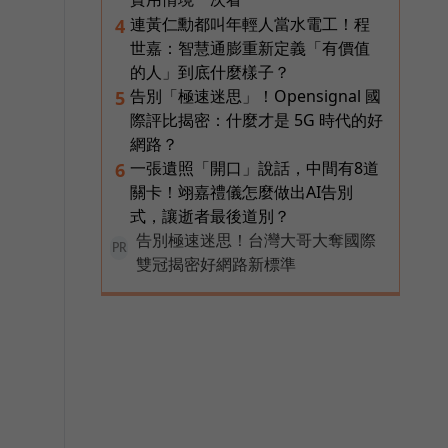
連黃仁勳都叫年輕人當水電工！程
4
世嘉：智慧通膨重新定義「有價值
的人」到底什麼樣子？
告別「極速迷思」！Opensignal 國
5
際評比揭密：什麼才是 5G 時代的好
網路？
一張遺照「開口」說話，中間有8道
6
關卡！翊嘉禮儀怎麼做出AI告別
式，讓逝者最後道別？
告別極速迷思！台灣大哥大奪國際
PR
雙冠揭密好網路新標準