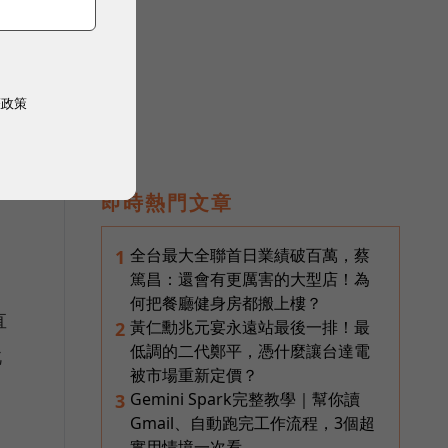
權政策
即時熱門文章
全台最大全聯首日業績破百萬，蔡
1
篤昌：還會有更厲害的大型店！為
何把餐廳健身房都搬上樓？
直
黃仁勳兆元宴永遠站最後一排！最
2
低調的二代鄭平，憑什麼讓台達電
此
被市場重新定價？
Gemini Spark完整教學｜幫你讀
3
Gmail、自動跑完工作流程，3個超
面
實用情境一次看