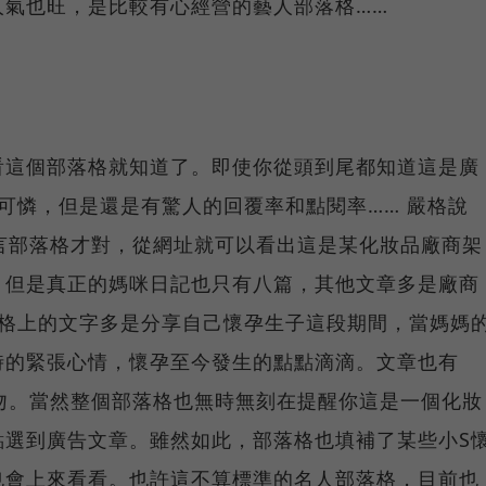
人氣也旺，是比較有心經營的藝人部落格……
看這個部落格就知道了。即使你從頭到尾都知道這是廣
可憐，但是還是有驚人的回覆率和點閱率…… 嚴格說
言部落格才對，從網址就可以看出這是某化妝品廠商架
，但是真正的媽咪日記也只有八篇，其他文章多是廠商
落格上的文字多是分享自己懷孕生子這段期間，當媽媽
時的緊張心情，懷孕至今發生的點點滴滴。文章也有
吻。當然整個部落格也無時無刻在提醒你這是一個化妝
點選到廣告文章。雖然如此，部落格也填補了某些小S
也會上來看看。也許這不算標準的名人部落格，目前也