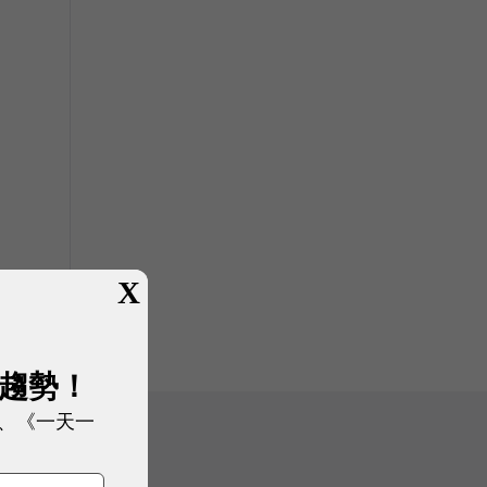
X
展趨勢！
、《一天一