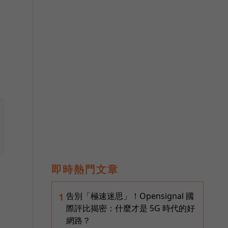
站
，
即時熱門文章
告別「極速迷思」！Opensignal 國
1
行
際評比揭密：什麼才是 5G 時代的好
網路？
洋