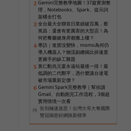
Gemini完整教學地圖！37篇實測整
2
理，Notebooks、Spark、提示詞
架構全打包
全台最大全聯首日業績破百萬，蔡
3
泰
篤昌：還會有更厲害的大型店！為
何把餐廳健身房都搬上樓？
專訪｜進貨沒變快，momo為何仍
4
導入機器人？物流副總揭比拚速度
更棘手的缺工難題
黃仁勳兆元宴永遠站最後一排！最
5
低調的二代鄭平，憑什麼讓台達電
被市場重新定價？
Gemini Spark完整教學｜幫你讀
6
Gmail、自動跑完工作流程，3個超
實用情境一次看
告別極速迷思！台灣大哥大奪國際
PR
雙冠揭密好網路新標準