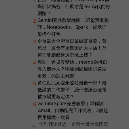
際評比揭密：什麼才是 5G 時代的好
網路？
Gemini完整教學地圖！37篇實測整
2
理，Notebooks、Spark、提示詞
架構全打包
全台最大全聯首日業績破百萬，蔡
3
篤昌：還會有更厲害的大型店！為
何把餐廳健身房都搬上樓？
專訪｜進貨沒變快，momo為何仍
4
導入機器人？物流副總揭比拚速度
更棘手的缺工難題
黃仁勳兆元宴永遠站最後一排！最
5
低調的二代鄭平，憑什麼讓台達電
被市場重新定價？
Gemini Spark完整教學｜幫你讀
6
Gmail、自動跑完工作流程，3個超
實用情境一次看
告別極速迷思！台灣大哥大奪國際
PR