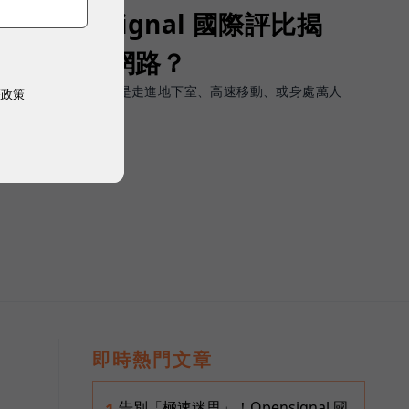
Opensignal 國際評比揭
G 時代的好網路？
軟體上的瞬間峰值，而是走進地下室、高速移動、或身處萬人
權政策
順暢且不中斷。
即時熱門文章
告別「極速迷思」！Opensignal 國
1