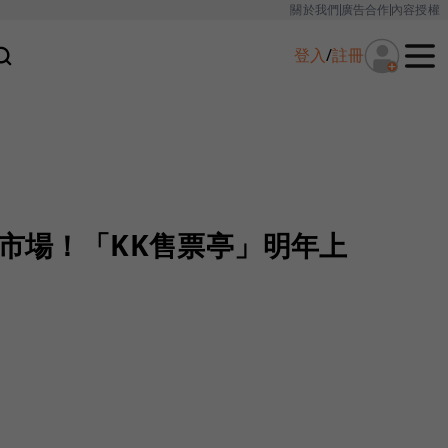
關於我們
廣告合作
內容授權
登入
/
註冊
票市場！「KK售票亭」明年上