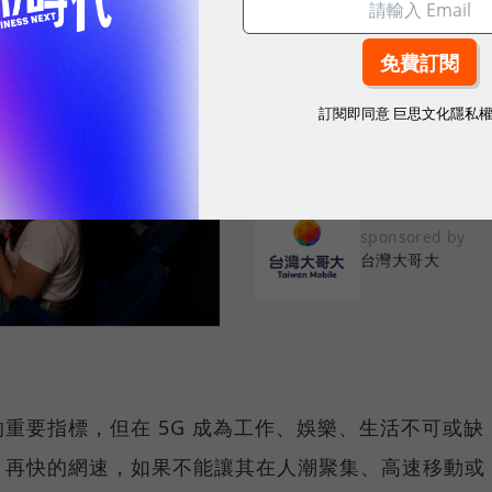
告別「極速迷思」！
密：什麼才是 5
真正好用的網路服務，不是測速
訂閱即同意
巨思文化隱私
演唱會時，網路連線依然穩定、
sponsored by
台灣大哥大
重要指標，但在 5G 成為工作、娛樂、生活不可或缺
，再快的網速，如果不能讓其在人潮聚集、高速移動或