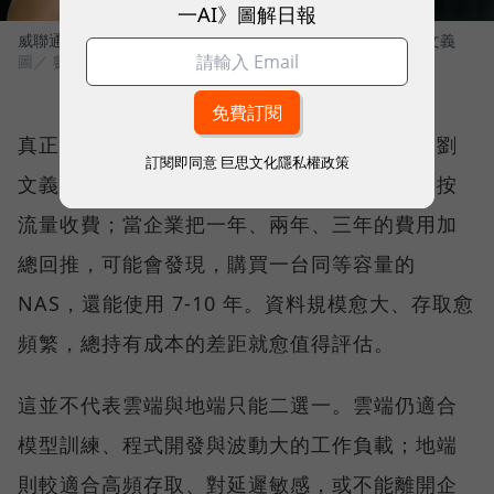
一AI》圖解日報
威聯通科技（QNAP）總經理暨威強電集團（IEI）董事長 劉文義
圖／ 數位時代
真正讓更多企業回頭計算的，則是長期成本。劉
訂閱即同意
巨思文化隱私權政策
文義指出，資料上傳雲端可能免費，下載卻會按
流量收費；當企業把一年、兩年、三年的費用加
總回推，可能會發現，購買一台同等容量的
NAS，還能使用 7-10 年。資料規模愈大、存取愈
頻繁，總持有成本的差距就愈值得評估。
這並不代表雲端與地端只能二選一。雲端仍適合
模型訓練、程式開發與波動大的工作負載；地端
則較適合高頻存取、對延遲敏感，或不能離開企