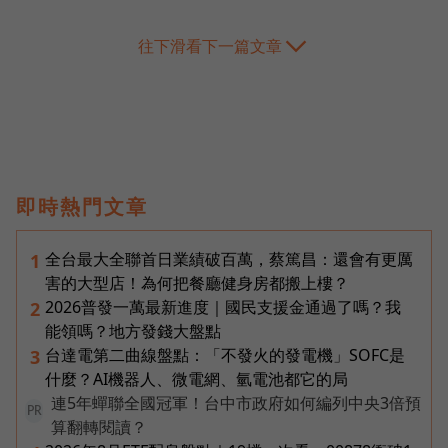
往下滑看下一篇文章
即時熱門文章
全台最大全聯首日業績破百萬，蔡篤昌：還會有更厲
1
害的大型店！為何把餐廳健身房都搬上樓？
2026普發一萬最新進度｜國民支援金通過了嗎？我
2
能領嗎？地方發錢大盤點
台達電第二曲線盤點：「不發火的發電機」SOFC是
3
什麼？AI機器人、微電網、氫電池都它的局
連5年蟬聯全國冠軍！台中市政府如何編列中央3倍預
PR
算翻轉閱讀？