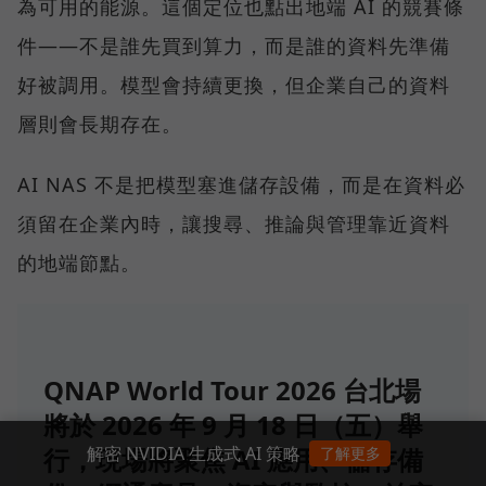
為可用的能源。這個定位也點出地端 AI 的競賽條
件——不是誰先買到算力，而是誰的資料先準備
好被調用。模型會持續更換，但企業自己的資料
層則會長期存在。
AI NAS 不是把模型塞進儲存設備，而是在資料必
須留在企業內時，讓搜尋、推論與管理靠近資料
的地端節點。
QNAP World Tour 2026 台北場
將於 2026 年 9 月 18 日（五）舉
解密 NVIDIA 生成式 AI 策略
行，現場將聚焦 AI 應用、儲存備
了解更多