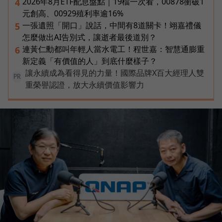
2026年8月ETF配息盤點｜19檔一次看，00878衝破1
4
元創高、00929殖利率逾16%
一張遺照「開口」說話，中間有8道關卡！翊嘉禮儀
5
怎麼做出AI告別式，讓逝者最後道別？
連黃仁勳都叫年輕人當水電工！程世嘉：智慧通膨重
6
新定義「有價值的人」到底什麼樣子？
讓永續成為看得見的力量！國際品牌X百大經理人雙
PR
重榮譽認證，放大永續價值影響力