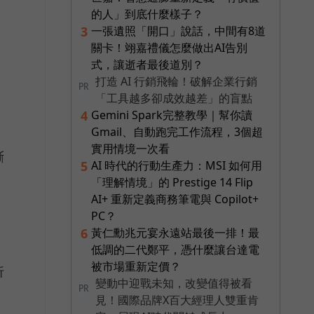
的人」到底什麼樣子？
一張遺照「開口」說話，中間有8道
3
關卡！翊嘉禮儀怎麼做出AI告別
式，讓逝者最後道別？
打造 AI 行銷飛輪！破解企業行銷
PR
「工具越多卻成效越差」的盲點
視
Gemini Spark完整教學｜幫你讀
4
導
Gmail、自動跑完工作流程，3個超
實用情境一次看
斷
AI 時代的行動生產力：MSI 如何用
5
「理解情境」的 Prestige 14 Flip
AI+ 重新定義商務筆電與 Copilot+
PC？
黃仁勳兆元宴永遠站最後一排！最
6
低調的二代鄭平，憑什麼讓台達電
被市場重新定價？
折
變動中迎戰未知，改變值得被看
PR
見！國際品牌X百大經理人雙重肯