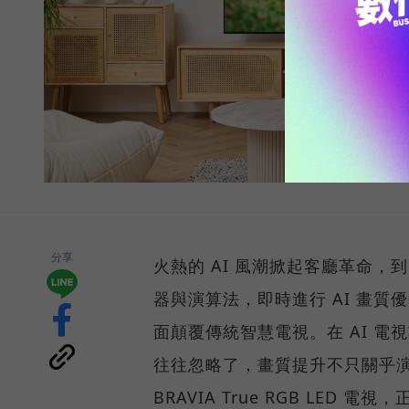
分享
火熱的 AI 風潮掀起客廳革命，到底
器與演算法，即時進行 AI 畫
面顛覆傳統智慧電視。在 AI 電
往往忽略了，畫質提升不只關乎演
BRAVIA True RGB LE