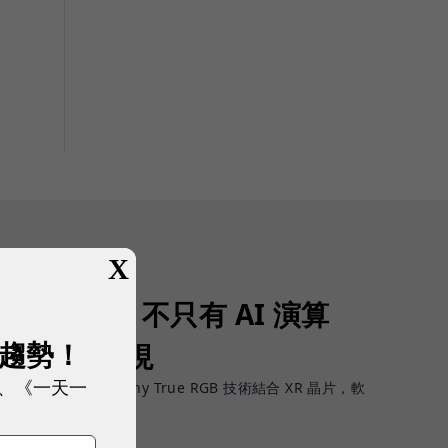
X
視可以幹嘛？不只有 AI 演算
展趨勢！
來高畫質表現
、《一天一
「灰」痛點，Sony True RGB 技術結合 XR 晶片，軟