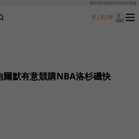
關於我們
廣告合作
內容授權
登入
/
註冊
鮑爾默有意競購NBA洛杉磯快