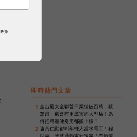
權政策
公司
理
即時熱門文章
全
全台最大全聯首日業績破百萬，蔡
1
人
篤昌：還會有更厲害的大型店！為
何把餐廳健身房都搬上樓？
y
連黃仁勳都叫年輕人當水電工！程
2
世嘉：智慧通膨重新定義「有價值