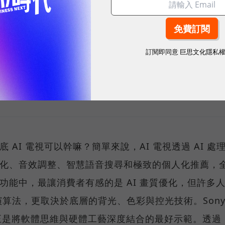
訂閱即同意
巨思文化隱私
sponsored by
台灣索尼股份有限
 AI 電視可以幹嘛？簡單來說，AI 電視透過 AI 處
質優化、音效調整、智慧語音搜尋和極致的個人化推薦，
視功能中，最讓消費者有感的是 AI 畫質優化，但許多
算法，更取決於底層的背光、色彩與控光技術。Son
D 電視，正是將軟體思維與硬體工藝深度結合的最好示範。透過