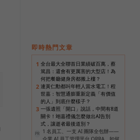
即時熱門文章
全台最大全聯首日業績破百萬，蔡
1
篤昌：還會有更厲害的大型店！為
何把餐廳健身房都搬上樓？
連黃仁勳都叫年輕人當水電工！程
2
世嘉：智慧通膨重新定義「有價值
的人」到底什麼樣子？
一張遺照「開口」說話，中間有8道
3
關卡！翊嘉禮儀怎麼做出AI告別
式，讓逝者最後道別？
的
1 名員工、一支 AI 團隊全包辦——
PR
企業 AI 員工管理平台 ORRA，如何