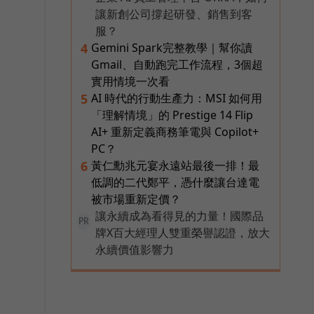
讓新創公司撐起研發、銷售到客
服？
Gemini Spark完整教學｜幫你讀
4
Gmail、自動跑完工作流程，3個超
實用情境一次看
AI 時代的行動生產力：MSI 如何用
5
「理解情境」的 Prestige 14 Flip
AI+ 重新定義商務筆電與 Copilot+
PC？
黃仁勳兆元宴永遠站最後一排！最
6
低調的二代鄭平，憑什麼讓台達電
被市場重新定價？
讓永續成為看得見的力量！國際品
PR
牌X百大經理人雙重榮譽認證，放大
永續價值影響力