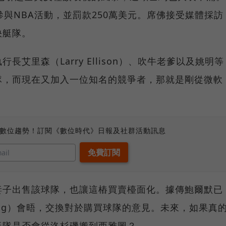
參與NBA活動，並罰款250萬美元。席佛接受媒體採訪
快艇隊。
艾里森（Larry Ellison）、吹牛老爹以及姚明等
隊，而現在又加入一位知名的競爭者，那就是剛從微軟
、數位趨勢！訂閱《數位時代》日報及社群活動訊息
妻子出售該球隊，也讓這樁買賣檯面化。據傳鮑爾默已
erling）會晤，交換對於購買球隊的意見。未來，如果真
艇隊是否會從洛杉磯搬到西雅圖？