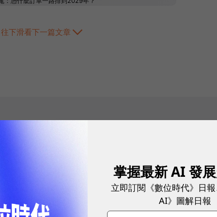
往下滑看下一篇文章
2026.08.07
|
3C生活
一文看懂 AI 電
掌握最新 AI 發
法，頂級硬體帶
立即訂閱《數位時代》日報
AI電視掀起智慧家居革命！面對畫面發
硬整合重塑極致影音體驗。
AI》圖解日報