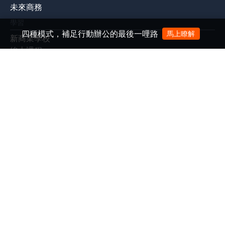
未來商務
學習
四種模式，補足行動辦公的最後一哩路
馬上瞭解
新商業學校
線上課程
課程團票方案
企業內訓計畫
產品
管理知識庫
EventGO活動平台
展會
Meet Taipei 創新創業嘉年華
Meet Greater South
Future Commerce 未來商務展
|
|
|
|
|
|
關於我們
廣告合作
徵才
隱私權政策
ESG永續報告書
客服信箱：
service@bnext.com.tw