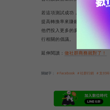
若這項測試成功，Facebook
提高轉換率來賺錢的功能。它也
他們投入更多的廣告活動。而收集的
行相關的倡議。
延伸閱讀：
做社群商務就對了！
關鍵字：
＃Facebook
＃社群行銷
＃支付科