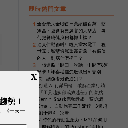
即時熱門文章
全台最大全聯首日業績破百萬，蔡
1
篤昌：還會有更厲害的大型店！為
何把餐廳健身房都搬上樓？
連黃仁勳都叫年輕人當水電工！程
2
世嘉：智慧通膨重新定義「有價值
的人」到底什麼樣子？
一張遺照「開口」說話，中間有8道
3
關卡！翊嘉禮儀怎麼做出AI告別
個
X
式，讓逝者最後道別？
但
打造 AI 行銷飛輪！破解企業行銷
PR
「工具越多卻成效越差」的盲點
直
展趨勢！
Gemini Spark完整教學｜幫你讀
4
Gmail、自動跑完工作流程，3個超
、《一天一
實用情境一次看
不
AI 時代的行動生產力：MSI 如何用
5
「理解情境」的 Prestige 14 Flip