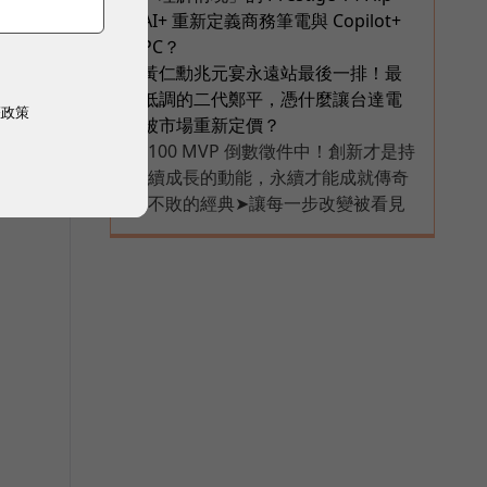
AI+ 重新定義商務筆電與 Copilot+
PC？
和
黃仁勳兆元宴永遠站最後一排！最
6
低調的二代鄭平，憑什麼讓台達電
權政策
被市場重新定價？
進
100 MVP 倒數徵件中！創新才是持
PR
續成長的動能，永續才能成就傳奇
不敗的經典➤讓每一步改變被看見