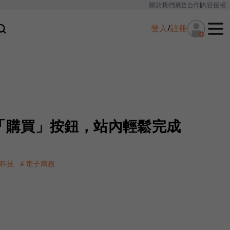
關於我們
廣告合作
內容授權
登入
/
註冊
試 「購買」按鈕，站內輕鬆完成
科技
＃電子商務