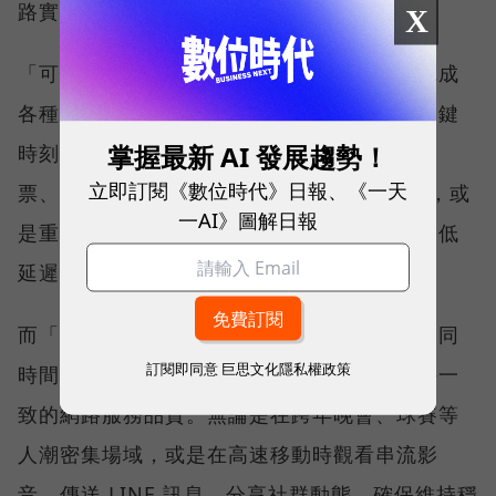
路實力、最難取得的獎項。
X
「可靠性體驗」衡量的是使用者是否能順利完成
各種數位應用，因此，考驗的是網路服務在關鍵
掌握最新 AI 發展趨勢！
時刻不中斷的能力。例如，搶購熱門演唱會門
立即訂閱《數位時代》日報、《一天
票、秒殺限量商品、超商結帳掃描 QR Code，或
一AI》圖解日報
是重要的線上會議，都需要網路能即時回應、低
延遲且持續運作。
而「品質一致性」則是衡量電信業者可否在不同
訂閱即同意
巨思文化隱私權政策
時間、不同地點、不同網路負載下，都能維持一
致的網路服務品質。無論是在跨年晚會、球賽等
人潮密集場域，或是在高速移動時觀看串流影
音、傳送 LINE 訊息、分享社群動態，確保維持穩