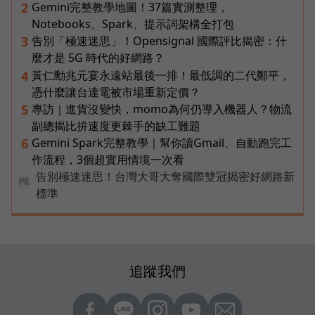
Gemini完整教學地圖！37篇實測整理，
2
Notebooks、Spark、提示詞架構全打包
告別「極速迷思」！Opensignal 國際評比揭密：什
3
麼才是 5G 時代的好網路？
黃仁勳兆元宴永遠站最後一排！最低調的二代鄭平，
4
憑什麼讓台達電被市場重新定價？
專訪｜進貨沒變快，momo為何仍導入機器人？物流
5
副總揭比拚速度更棘手的缺工難題
Gemini Spark完整教學｜幫你讀Gmail、自動跑完工
6
作流程，3個超實用情境一次看
告別極速迷思！台灣大哥大奪國際雙冠揭密好網路新
PR
標準
追蹤我們