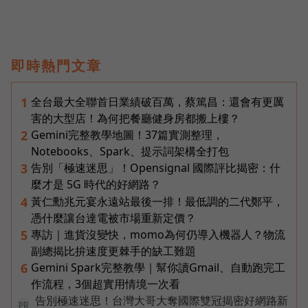
即時熱門文章
全台最大全聯首日業績破百萬，蔡篤昌：還會有更厲
1
害的大型店！為何把餐廳健身房都搬上樓？
Gemini完整教學地圖！37篇實測整理，
2
Notebooks、Spark、提示詞架構全打包
告別「極速迷思」！Opensignal 國際評比揭密：什
3
麼才是 5G 時代的好網路？
黃仁勳兆元宴永遠站最後一排！最低調的二代鄭平，
4
憑什麼讓台達電被市場重新定價？
專訪｜進貨沒變快，momo為何仍導入機器人？物流
5
副總揭比拚速度更棘手的缺工難題
Gemini Spark完整教學｜幫你讀Gmail、自動跑完工
6
作流程，3個超實用情境一次看
告別極速迷思！台灣大哥大奪國際雙冠揭密好網路新
PR