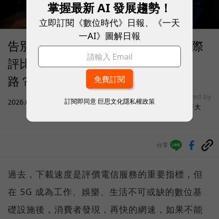
掌握最新 AI 發展趨勢！
立即訂閱《數位時代》日報、《一天
一AI》圖解日報
告別「極速迷思」！Opensignal 國際
評比揭密：什麼才是 5G 時代的好網
路？
sponsored by
訂閱即同意
巨思文化隱私權政策
2026.08.03
|
3C生活
台灣大哥大
分享
過去，下載速度是評價電信服務的重要指標，但
在 5G 成為工作、娛樂、生活不可或缺的數位基
礎設施後，消費者發現，再快的網速，如果不能