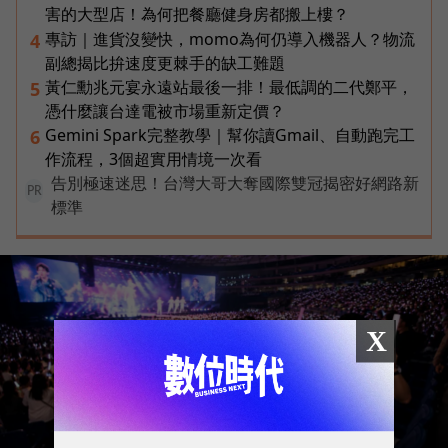
害的大型店！為何把餐廳健身房都搬上樓？
專訪｜進貨沒變快，momo為何仍導入機器人？物流
4
副總揭比拚速度更棘手的缺工難題
黃仁勳兆元宴永遠站最後一排！最低調的二代鄭平，
5
憑什麼讓台達電被市場重新定價？
Gemini Spark完整教學｜幫你讀Gmail、自動跑完工
6
作流程，3個超實用情境一次看
告別極速迷思！台灣大哥大奪國際雙冠揭密好網路新
PR
標準
X