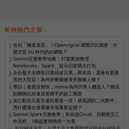
即時熱門文章
告別「極速迷思」！Opensignal 國際評比揭密：什
1
麼才是 5G 時代的好網路？
Gemini完整教學地圖！37篇實測整理，
2
Notebooks、Spark、提示詞架構全打包
全台最大全聯首日業績破百萬，蔡篤昌：還會有更厲
3
害的大型店！為何把餐廳健身房都搬上樓？
專訪｜進貨沒變快，momo為何仍導入機器人？物流
4
副總揭比拚速度更棘手的缺工難題
黃仁勳兆元宴永遠站最後一排！最低調的二代鄭平，
5
憑什麼讓台達電被市場重新定價？
Gemini Spark完整教學｜幫你讀Gmail、自動跑完工
6
作流程，3個超實用情境一次看
告別極速迷思！台灣大哥大奪國際雙冠揭密好網路新