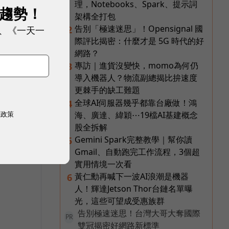
劃
理，Notebooks、Spark、提示詞
展趨勢！
架構全打包
等
告別「極速迷思」！Opensignal 國
2
、《一天一
前
際評比揭密：什麼才是 5G 時代的好
網路？
專訪｜進貨沒變快，momo為何仍
3
導入機器人？物流副總揭比拚速度
更棘手的缺工難題
全球AI伺服器幾乎都靠台廠做！鴻
4
，
權政策
海、廣達、緯穎⋯19檔AI基建概念
股全拆解
Gemini Spark完整教學｜幫你讀
5
Gmail、自動跑完工作流程，3個超
實用情境一次看
黃仁勳再喊下一波AI浪潮是機器
6
人！輝達Jetson Thor台鏈名單曝
光，這些可望成受惠族群
告別極速迷思！台灣大哥大奪國際
PR
雙冠揭密好網路新標準