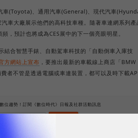
Toyota)、通用汽車(General)、現代汽車(Hyund
W等10家汽車大廠展示他們的高科技車種。隨著車連網系列產
頻，預計也將成為CES展中的下一個亮眼明星。
展示結合智慧手錶、自動駕車科技的「自動倒車入庫技
官方網站上宣布
，要推出最新的車載線上商店「BMW
e」，未來消費者不管是透過電腦或車連裝置，都可以及時下載AP
、數位趨勢！訂閱《數位時代》日報及社群活動訊息