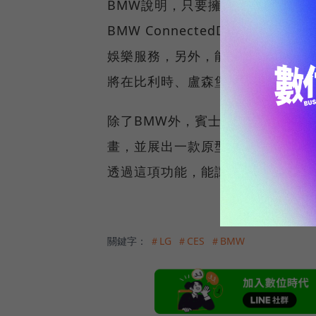
BMW說明，只要擁有帳戶、再以
BMW ConnectedDrive 
娛樂服務，另外，能夠無線控制Go
將在比利時、盧森堡及德國上線，而
除了BMW外，賓士（Mercedes
畫，並展出一款原型車。這項計劃由
透過這項功能，能讓車道、路況更
關鍵字：
＃LG
＃CES
＃BMW