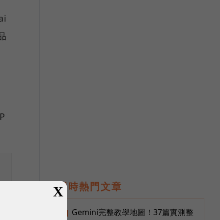
ai
品
P
即時熱門文章
X
Gemini完整教學地圖！37篇實測整
1