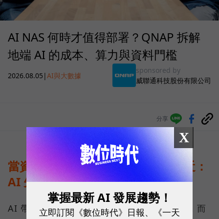
AI NAS 何時才值得部署？QNAP 拆解
地端 AI 的成本、算力與資料門檻
sponsored by
2026.08.05
|
AI與大數據
威聯通科技股份有限公司
分享
X
當資料不能離開企業，運算就得靠近：
AI 先改寫儲存架構
掌握最新 AI 發展趨勢！
AI 帶來的第一個變化，不只是運算能力提高，而
立即訂閱《數位時代》日報、《一天