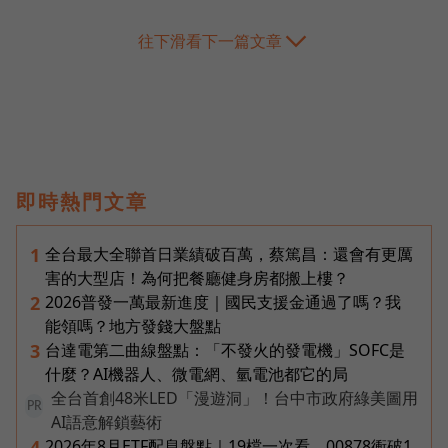
往下滑看下一篇文章
即時熱門文章
全台最大全聯首日業績破百萬，蔡篤昌：還會有更厲
1
害的大型店！為何把餐廳健身房都搬上樓？
2026普發一萬最新進度｜國民支援金通過了嗎？我
2
能領嗎？地方發錢大盤點
台達電第二曲線盤點：「不發火的發電機」SOFC是
3
什麼？AI機器人、微電網、氫電池都它的局
全台首創48米LED「漫遊洞」！台中市政府綠美圖用
PR
AI語意解鎖藝術
2026年8月ETF配息盤點｜19檔一次看，00878衝破1
4