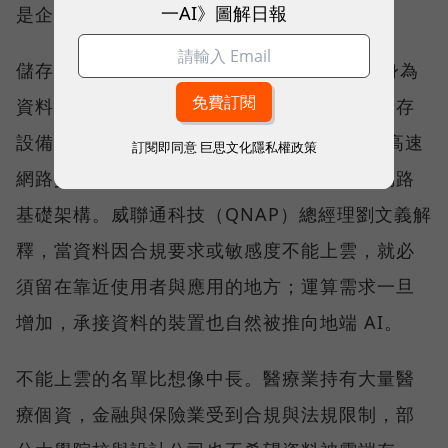
一AI》圖解日報
是企業必須重新決定資料放在哪裡。
儲存架構大致分為雲端與地端兩塊，QNAP 身為
資料安全的守護者，長期發展的是地端網路儲存
設備（NAS），並擴展至 25GbE、100GbE 高速
訂閱即同意
巨思文化隱私權政策
網路交換器產品線，提供完整的儲存與高速網路
基礎架構。威聯通科技（QNAP）總經理劉文義解
釋，當資料因合規要求或敏感度不能上雲，就必
須留在靠近使用者與應用的地方；運算需求一旦
增加，承接資料的裝置也自然被推向地端 AI。
不能上雲的名單比想像中長。醫療業持有大量醫
療個資，金融與保險業受到合規與法規限制，部