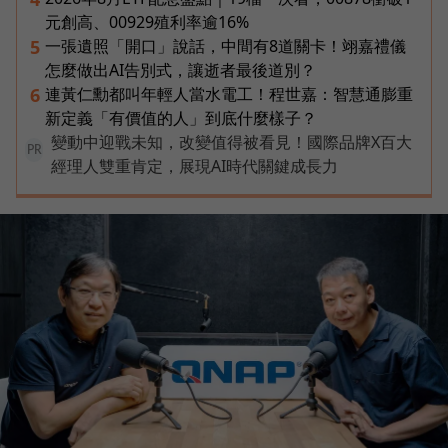
元創高、00929殖利率逾16%
一張遺照「開口」說話，中間有8道關卡！翊嘉禮儀
5
怎麼做出AI告別式，讓逝者最後道別？
連黃仁勳都叫年輕人當水電工！程世嘉：智慧通膨重
6
新定義「有價值的人」到底什麼樣子？
變動中迎戰未知，改變值得被看見！國際品牌X百大
PR
經理人雙重肯定，展現AI時代關鍵成長力