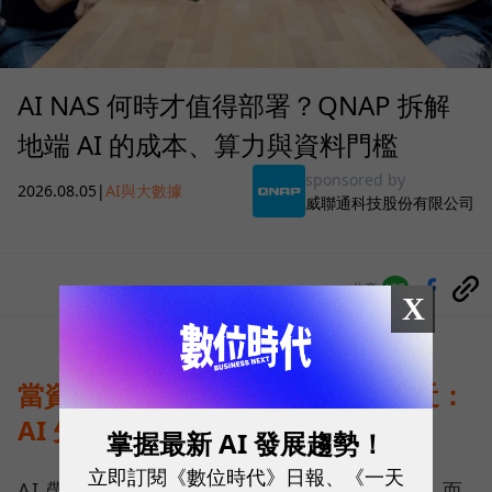
AI NAS 何時才值得部署？QNAP 拆解
地端 AI 的成本、算力與資料門檻
sponsored by
2026.08.05
|
AI與大數據
威聯通科技股份有限公司
分享
X
當資料不能離開企業，運算就得靠近：
AI 先改寫儲存架構
掌握最新 AI 發展趨勢！
立即訂閱《數位時代》日報、《一天
AI 帶來的第一個變化，不只是運算能力提高，而