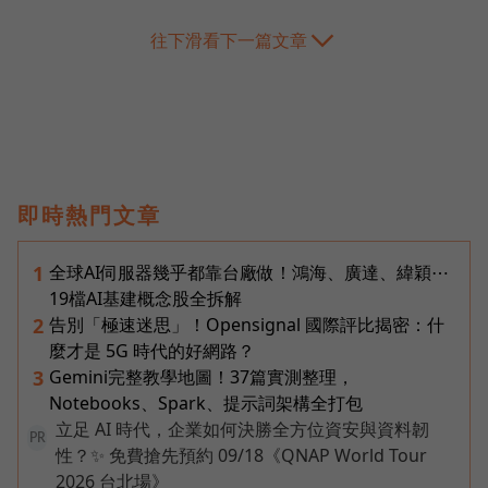
往下滑看下一篇文章
即時熱門文章
全球AI伺服器幾乎都靠台廠做！鴻海、廣達、緯穎⋯
1
19檔AI基建概念股全拆解
告別「極速迷思」！Opensignal 國際評比揭密：什
2
麼才是 5G 時代的好網路？
Gemini完整教學地圖！37篇實測整理，
3
Notebooks、Spark、提示詞架構全打包
立足 AI 時代，企業如何決勝全方位資安與資料韌
PR
性？✨ 免費搶先預約 09/18《QNAP World Tour
2026 台北場》