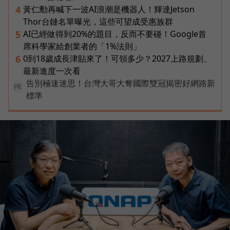
黃仁勳再喊下一波AI浪潮是機器人！輝達Jetson
4
Thor台鏈名單曝光，這些可望成受惠族群
AI已經做得到20%的題目，反而不要碰！Google首
5
席科學家給創業者的「1%法則」
0到18歲成長津貼來了！可領多少？2027上路規劃、
6
最新進度一次看
告別極速迷思！台灣大哥大奪國際雙冠揭密好網路新
PR
標準