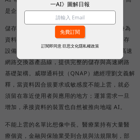
一AI》圖解日報
是企業必須重新決定資料放在哪裡。
儲存架構大致分為雲端與地端兩塊，QNAP 身為
資料安全的守護者，長期發展的是地端網路儲存
訂閱即同意
巨思文化隱私權政策
設備（NAS），並擴展至 25GbE、100GbE 高速
網路交換器產品線，提供完整的儲存與高速網路
基礎架構。威聯通科技（QNAP）總經理劉文義解
釋，當資料因合規要求或敏感度不能上雲，就必
須留在靠近使用者與應用的地方；運算需求一旦
增加，承接資料的裝置也自然被推向地端 AI。
不能上雲的名單比想像中長。醫療業持有大量醫
療個資，金融與保險業受到合規與法規限制，部