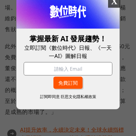
X
場。參與該這項計劃的台中公益專賣店總經理楊
維鈞表示，直接與客戶溝通，可以更快的調整銷
售狀況，來客數成長近三成之多。
掌握最新 AI 發展趨勢！
此外，面對蘋果iPhone6的新機報到、月繳960元
立即訂閱《數位時代》日報、《一天
一AI》圖解日報
免費換機，以及明年將來台設立專賣店的消息，
董俊良表示，目前台灣發售時間未定，市場效應
還不清楚，而月繳模式其實也就是一種分期付款
的概念，是所有業者都會採用的銷售手法之一；
訂閱即同意
巨思文化隱私權政策
至於開店一事，他則樂觀看待，「這代表台灣算
是成熟的市場了。」
AI提升效率，永續決定未來！全球永續指標
➜