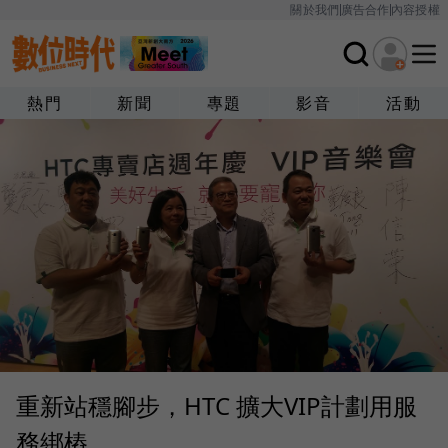
關於我們
廣告合作
內容授權
熱門
新聞
專題
影音
活動
重新站穩腳步，HTC 擴大VIP計劃用服
務綁樁