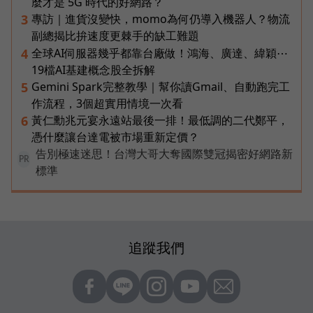
麼才是 5G 時代的好網路？
專訪｜進貨沒變快，momo為何仍導入機器人？物流
3
副總揭比拚速度更棘手的缺工難題
全球AI伺服器幾乎都靠台廠做！鴻海、廣達、緯穎⋯
4
19檔AI基建概念股全拆解
Gemini Spark完整教學｜幫你讀Gmail、自動跑完工
5
作流程，3個超實用情境一次看
黃仁勳兆元宴永遠站最後一排！最低調的二代鄭平，
6
憑什麼讓台達電被市場重新定價？
告別極速迷思！台灣大哥大奪國際雙冠揭密好網路新
PR
標準
追蹤我們