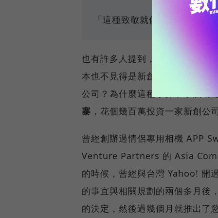
「這種致敬就像被搶劫，你決
也有許多人提到，如果有好點子
本也不見得是新創團隊可以輕易
公司？為什麼這種小鼻子小眼睛
寨
，花個幾百萬投資一家新創公
曾經創辦過情侶專用相機 APP Swe
Venture Partners 的 Asia
的時候，曾經與台灣 Yahoo! 開
的事宜與相關規劃的兩個多月後，突
的決定，然後過幾個月就推出了