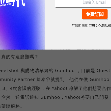
不會只安慰被害人財去人安樂，你會要他報警！」
訂閱即同意
巨思文化隱私
、好創意，記得申請專利！但專利不是申請就會有，成
負擔，那麼，到底新創團隊到底可以拿什麼資源抗衡大
億來億去的國際大公司，
嘴巴喊創新，靈魂卻那麼山
司真的有這麼難嗎？
etShot 與購物清單網站 Gumhoo ，目前是 Quest
 Community Partner 陳泰谷就提到，他們在做 Gumhoo
過 3、4次會議的經驗，在 Yahoo! 瞭解了他們想要合
然一通電話通知 Gumhoo，Yahoo!將要自己開發
慾望牆服務。