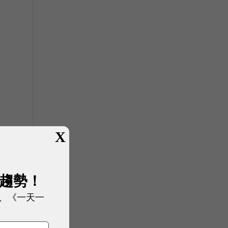
X
展趨勢！
、《一天一