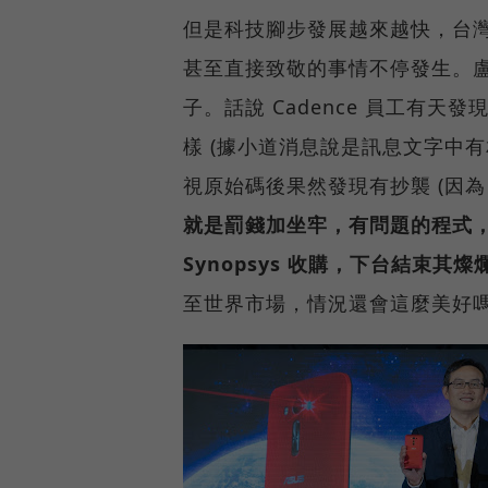
但是科技腳步發展越來越快，台
甚至直接致敬的事情不停發生。
子。話說 Cadence 員工有天
樣 (據小道消息說是訊息文字中有相同
視原始碼後果然發現有抄襲 (因為 A
就是罰錢加坐牢，有問題的程式，客
Synopsys 收購，下台結束其
至世界市場，情況還會這麼美好