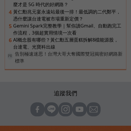
麼才是 5G 時代的好網路？
黃仁勳兆元宴永遠站最後一排！最低調的二代鄭平，
4
憑什麼讓台達電被市場重新定價？
Gemini Spark完整教學｜幫你讀Gmail、自動跑完工
5
作流程，3個超實用情境一次看
AI概念股有哪些？黃仁勳五層蛋糕拆解8檔能源股，
6
台達電、光寶科出線
告別極速迷思！台灣大哥大奪國際雙冠揭密好網路新
PR
標準
追蹤我們