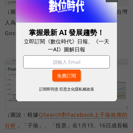
（圖說：網友在PTT發表周子瑜道歉影片，讓台灣
人為她感到十分氣憤。圖片來源：截自PTT
掌握最新 AI 發展趨勢！
Gossiping批踢踢八卦板粉絲團。）
立即訂閱《數位時代》日報、《一天
一AI》圖解日報
訂閱即同意
巨思文化隱私權政策
（圖說：根據
QSearch對Facebook上子瑜效應的
分析
，「子瑜」、「投票」在1月15、16日成長幅