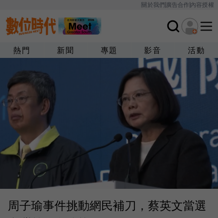
關於我們
廣告合作
內容授權
熱門
新聞
專題
影音
活動
周子瑜事件挑動網民補刀，蔡英文當選