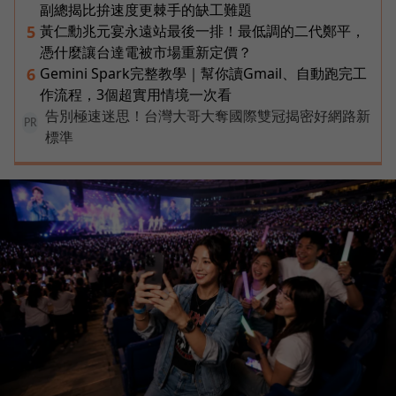
副總揭比拚速度更棘手的缺工難題
黃仁勳兆元宴永遠站最後一排！最低調的二代鄭平，
5
憑什麼讓台達電被市場重新定價？
Gemini Spark完整教學｜幫你讀Gmail、自動跑完工
6
作流程，3個超實用情境一次看
告別極速迷思！台灣大哥大奪國際雙冠揭密好網路新
PR
標準