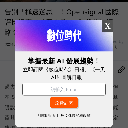
告別「極速迷思」！Opensignal 國際
評比揭密：什麼才是 5G 時代的好網
X
路？
sponsored by
2026.08.03
|
3C生活
台灣大哥大
掌握最新 AI 發展趨勢！
立即訂閱《數位時代》日報、《一天
分享
一AI》圖解日報
過去，下載速度是評價電信服務的重要指標，但
在 5G 成為工作、娛樂、生活不可或缺的數位基
礎設施後，消費者發現，再快的網速，如果不能
訂閱即同意
巨思文化隱私權政策
讓其在人潮聚集、高速移動或室內空間維持穩定
連線，即無法轉換成好的使用體驗，也因如此，