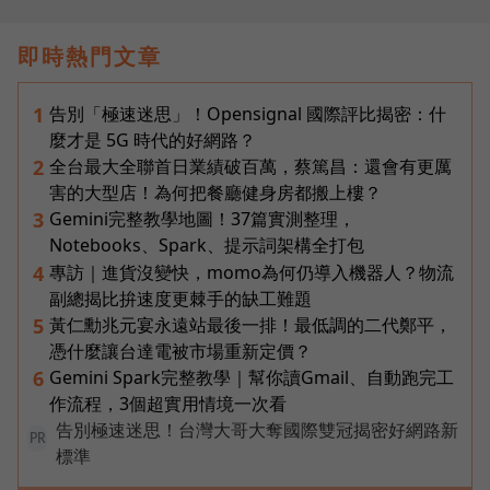
即時熱門文章
告別「極速迷思」！Opensignal 國際評比揭密：什
1
麼才是 5G 時代的好網路？
全台最大全聯首日業績破百萬，蔡篤昌：還會有更厲
2
害的大型店！為何把餐廳健身房都搬上樓？
Gemini完整教學地圖！37篇實測整理，
3
Notebooks、Spark、提示詞架構全打包
專訪｜進貨沒變快，momo為何仍導入機器人？物流
4
副總揭比拚速度更棘手的缺工難題
黃仁勳兆元宴永遠站最後一排！最低調的二代鄭平，
5
憑什麼讓台達電被市場重新定價？
Gemini Spark完整教學｜幫你讀Gmail、自動跑完工
6
作流程，3個超實用情境一次看
告別極速迷思！台灣大哥大奪國際雙冠揭密好網路新
PR
標準